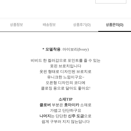
상품정보
배송정보
상품후기(
0
)
상품문의
(0)
* 모델착용
:아이보리(Ivory)
비비드 한 컬러감으로 포인트를 줄 수 있는
옷핀 브로치입니다
옷핀 형태로 디자인된 브로치로
유니크한 느낌이구요~
오픈형 디자인의 코디에
클로징 용으로 달아도 좋아요!
소재TIP
클로버
부분은
호마이카
소재로
가볍고 단단하구요
나머지
는 단단한
신주 도금
으로
쉽게 구부러 지지 않는답니다