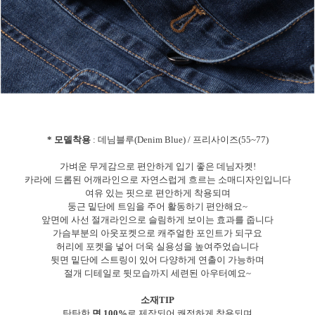
* 모델착용
: 데님블루(Denim Blue) / 프리사이즈(55~77)
가벼운 무게감으로 편안하게 입기 좋은 데님자켓!
카라에 드롭된 어깨라인으로 자연스럽게 흐르는 소매디자인입니다
여유 있는 핏으로 편안하게 착용되며
둥근 밑단에 트임을 주어 활동하기 편안해요~
앞면에 사선 절개라인으로 슬림하게 보이는 효과를 줍니다
가슴부분의 아웃포켓으로 캐주얼한 포인트가 되구요
허리에 포켓을 넣어 더욱 실용성을 높여주었습니다
뒷면 밑단에 스트링이 있어 다양하게 연출이 가능하며
절개 디테일로 뒷모습까지 세련된 아우터예요~
소재TIP
탄탄한
면 100%
로 제작되어 쾌적하게 착용되며