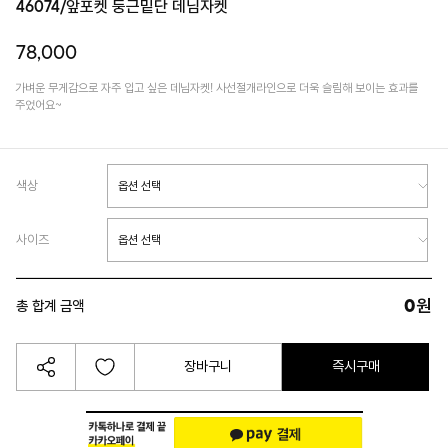
46074/앞포켓 둥근밑단 데님자켓
78,000
가벼운 무게감으로 자주 입고 싶은 데님자켓! 사선절개라인으로 더욱 슬림해 보이는 효과를
주었어요~
색상
사이즈
0
원
총 합계 금액
장바구니
즉시구매