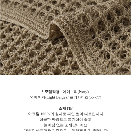
* 모델착용
: 아이보리(Ivory),
연베이지(Light Beige) / 프리사이즈(55~77)
소재TIP
아크릴 100%
의 원사로 짜인 썸머 니트입니다
성글한 짜임으로 통기성이 좋고
늘어짐 없는 소재감이에요
가볍고 산뜻한 터치감으로 시원하게 입기 좋답니다