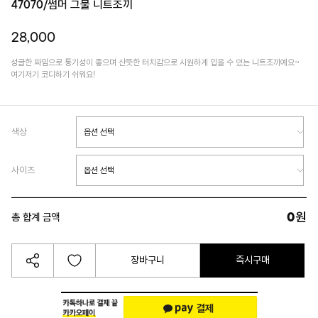
47070/썸머 그물 니트조끼
28,000
성글한 짜임으로 통기성이 좋으며 산뜻한 터치감으로 시원하게 입을 수 있는 니트조끼예요~
여기저기 코디하기 쉬워요!
색상
사이즈
0
원
총 합계 금액
장바구니
즉시구매