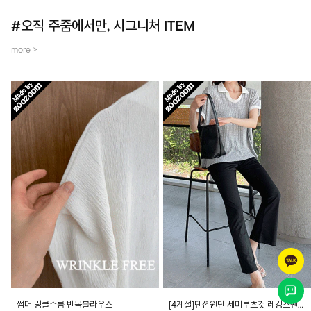
#오직 주줌에서만, 시그니처 ITEM
more >
썸머 링클주름 반목블라우스
[4계절]텐션원단 세미부츠컷 레깅스팬