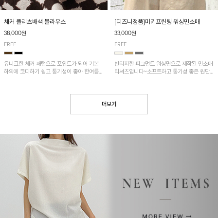
[디즈니정품]미키프린팅 워싱민소매
체커 플리츠배색 블라우스
33,000원
38,000원
FREE
FREE
빈티지한 피그먼트 워싱면으로 제작된 민소매
유니크한 체커 패턴으로 포인트가 되어 기본
티셔츠입니다~소프트하고 통기성 좋은 원단
하의에 코디하기 쉽고 통기성이 좋아 한여름에
으로 편안하면서 유니크한 프린팅이 POINT!
도 시원하게 착용하기 좋답니다~
더보기