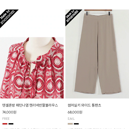
입니다! 유니크한 다트절개 포인트가 돋보이며
산뜻하게 입어보실 거예요~
뒷밴딩으로 편안하게~
텐셀혼방 패턴나염 헨리넥반팔블라우스
썸머실키 와이드 통팬츠
74,000원
68,000원
FREE
S,M,L