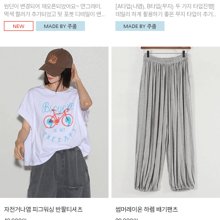
원단이 변경되어 재오픈되었어요~ 연그레이,
[A타입(나염), B타입(무지) 두 가지 타입진행]
먹색 컬러가 추가되었고 뒷 포켓 디테일이 변
데일리 하게 활용하기 좋은 무지 타입이 추가
경되었습니다~가볍고 시원하게 착용되는 배
되었어요~ 볼륨감 있는 항아리핏 실루엣이 유
기통팬츠! 허리밴딩과 여유로운 통으로 편안해
니크하며 포켓디테일이 POINT!
매일 손이 자주 갈 아이템!
자전거나염 피그워싱 반팔티셔츠
썸머레이온 하렘 배기팬츠