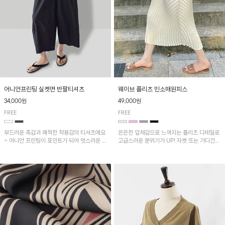
어니언프린팅 실켓면 반팔티셔츠
웨이브 플리츠 민소매원피스
34,000원
49,000원
FREE
FREE
부드러운 촉감과 쾌적한 착용감의 티셔츠에요
은은한 입체감으로 느껴지는 플리츠 디테일로
~ 어니언 프린팅이 포인트가 되어 멋스러운 아
고급스러운 분위기가 UP! 자켓 또는 가디건과
이템!!
같이 매치해도 잘 어울린답니다!