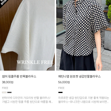
패턴나염 원포켓 냉감반팔블라우스
썸머 링클주름 반목블라우스
56,000원
38,000원
FREE
FREE
차르르한 냉감 원단감으로 기분 좋게 착용되는
반하이넥 디자인의 가오리핏 반팔 블라우스!
블라우스~유니크한 나염으로 시원해 보이면
가볍고 시원한 링클 주름 원단으로 여름철 쾌
서 흐르는 핏이 멋스러운 아이템!
적하게 즐기기 좋은 아이템이에요~