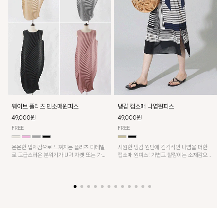
웨이브 플리츠 민소매원피스
냉감 캡소매 나염원피스
49,000원
49,000원
FREE
FREE
은은한 입체감으로 느껴지는 플리츠 디테일
시원한 냉감 원단에 감각적인 나염을 더한
로 고급스러운 분위기가 UP! 자켓 또는 가디
캡소매 원피스! 가볍고 찰랑이는 소재감으로
건과 같이 매치해도 잘 어울린답니다!
쾌적하게 착용되며, 밑단 트임 디테일이 더해
져 활동성을 높였어요~