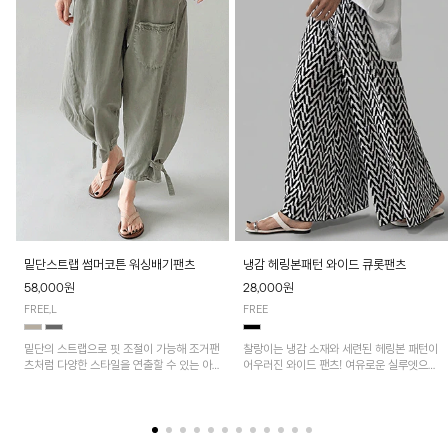
밑단스트랩 썸머코튼 워싱배기팬츠
냉감 헤링본패턴 와이드 큐롯팬츠
58,000원
28,000원
FREE,L
FREE
밑단의 스트랩으로 핏 조절이 가능해 조거팬
찰랑이는 냉감 소재와 세련된 헤링본 패턴이
츠처럼 다양한 스타일을 연출할 수 있는 아
어우러진 와이드 팬츠! 여유로운 실루엣으로
이템! 허리 전체 밴딩과 스트링으로 편안한
활동성이 뛰어나며, 가볍고 시원한 착용감으
착용감이며, 넉넉한 포켓 디테일로 실용성을
로 한여름까지 부담 없이 즐기기 좋은 아이
더했어요~
템입니다.