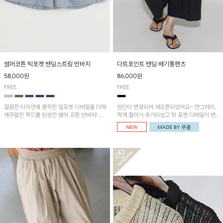
썸머코튼 빅포켓 밴딩스트링 반바지
다트포인트 밴딩 배기통팬츠
58,000원
86,000원
FREE
FREE
깔끔한 디자인에 큼직한 앞포켓 디테일을 더해
원단이 변경되어 재오픈되었어요~ 연그레이,
캐주얼한 무드를 완성한 썸머 코튼 반바지! 허
먹색 컬러가 추가되었고 뒷 포켓 디테일이 변
리 밴딩과 스트링으로 편안한 핏을 연출하며,
경되었습니다~가볍고 시원하게 착용되는 배
가볍고 쾌적한 착용감으로 여름 시즌 내내 데
기통팬츠! 허리밴딩과 여유로운 통으로 편안해
일리 하게 활용하기 좋아요~
매일 손이 자주 갈 아이템!