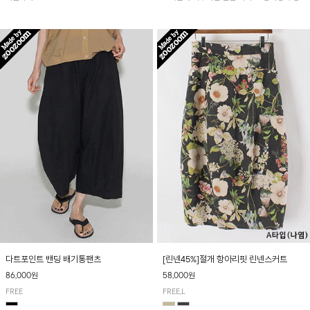
아 여름철 시원하게 착용하기 좋아요~
다트포인트 밴딩 배기통팬츠
[린넨45%]절개 항아리핏 린넨스커트
86,000원
58,000원
FREE
FREE,L