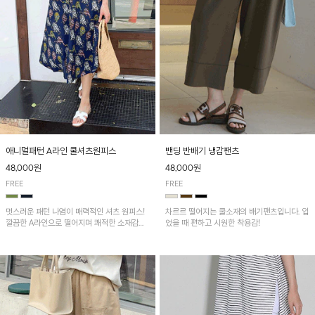
애니멀패턴 A라인 쿨셔츠원피스
밴딩 반배기 냉감팬츠
48,000원
48,000원
FREE
FREE
멋스러운 패턴 나염이 매력적인 셔츠 원피스!
차르르 떨어지는 쿨소재의 배기팬츠입니다. 입
깔끔한 A라인으로 떨어지며 쾌적한 소재감으
었을 때 편하고 시원한 착용감!
로 산뜻하게 착용돼요~