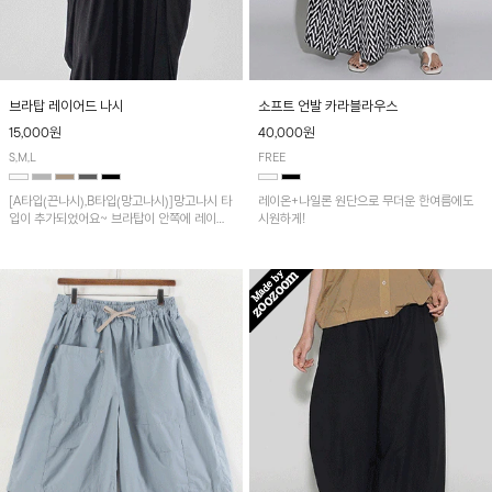
브라탑 레이어드 나시
소프트 언발 카라블라우스
15,000원
40,000원
S,M,L
FREE
[A타입(끈나시),B타입(망고나시)]망고나시 타
레이온+나일론 원단으로 무더운 한여름에도
입이 추가되었어요~ 브라탑이 안쪽에 레이어
시원하게!
드 되어 실용적인 나시!