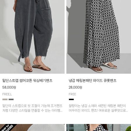
밑단스트랩 썸머코튼 워싱배기팬츠
냉감 헤링본패턴 와이드 큐롯팬츠
58,000원
28,000원
FREE,L
FREE
밑단의 스트랩으로 핏 조절이 가능해 조거팬츠
찰랑이는 냉감 소재와 세련된 헤링본 패턴이
처럼 다양한 스타일을 연출할 수 있는 아이템!
어우러진 와이드 팬츠! 여유로운 실루엣으로
허리 전체 밴딩과 스트링으로 편안한 착용감이
활동성이 뛰어나며, 가볍고 시원한 착용감으로
며, 넉넉한 포켓 디테일로 실용성을 더했어요~
한여름까지 부담 없이 즐기기 좋은 아이템입니
다.