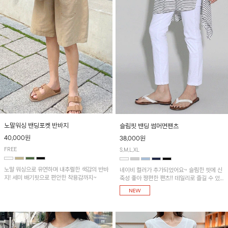
노말워싱 밴딩포켓 반바지
슬림핏 밴딩 썸머면팬츠
40,000원
38,000원
FREE
S,M,L,XL
노말 워싱으로 유연하며 내추럴한 색감의 반바
네이비 컬러가 추가되었어요~ 슬림한 핏에 신
지! 세미 배기핏으로 편안한 착용감까지~
축성 좋아 짱편한 팬츠!! 데일리로 즐길 수 있
는 기본 컬러들로 준비했어요~