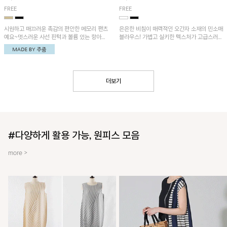
FREE
FREE
시원하고 매끄러운 촉감의 편안한 메모리 팬츠
은은한 비침이 매력적인 오간자 소재의 민소매
예요~멋스러운 사선 핀턱과 볼륨 있는 항아리
블라우스! 가볍고 실키한 텍스처가 고급스러운
핏이 유니크한 아이템!
무드를 더해주며, 벌룬핏 실루엣이 멋스러운
아이템이에요~
더보기
#다양하게 활용 가능, 원피스 모음
more >