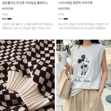
냉감플리츠 반오픈 카라집업 훌원피스
스카시짜임 뒷핀턱 카라자켓
64,000원
64,000원
FREE
FREE
시원한 냉감 플리츠 소재로 쾌적하게 착용되는
유니크한 짜임의 카라자켓이에요~언발란스한
반팔원피스입니다. 반오픈 집업 카라넥 디자인
기장과 뒷핀턱라인으로 멋스럽게 연출돼요!
이 깔끔한 포인트를 더해주며, 자연스럽게 퍼
지는 훌 실루엣이 여성스러운 분위기를 연출해
줘요~