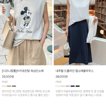
[디즈니정품]미키프린팅 워싱민소매
내추럴 드롭라인 캡소매블라우스
33,000원
28,000원
FREE
FREE
빈티지한 피그먼트 워싱면으로 제작된 민소매
쉬폰이 하늘하늘하면서도 앞쪽에 한 겹 안감을
티셔츠입니다~소프트하고 통기성 좋은 원단
덧대어 비침 걱정 없이 입기 좋아요:) 니트로
으로 편안하면서 유니크한 프린팅이 POINT!
배색된 어깨 캡소매가 자연스럽게 감싸주어 세
련된 무드를 연출 해준답니다~