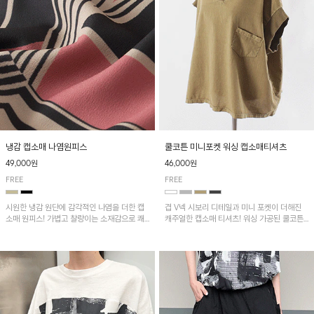
냉감 캡소매 나염원피스
쿨코튼 미니포켓 워싱 캡소매티셔츠
49,000원
46,000원
FREE
FREE
시원한 냉감 원단에 감각적인 나염을 더한 캡
겹 V넥 시보리 디테일과 미니 포켓이 더해진
소매 원피스! 가볍고 찰랑이는 소재감으로 쾌
캐주얼한 캡소매 티셔츠! 워싱 가공된 쿨코튼
적하게 착용되며, 밑단 트임 디테일이 더해져
원단으로 통기성이 좋아 쾌적하게 착용되며 다
활동성을 높였어요~
양한 하의와 매치하기 좋은 아이템입니다~