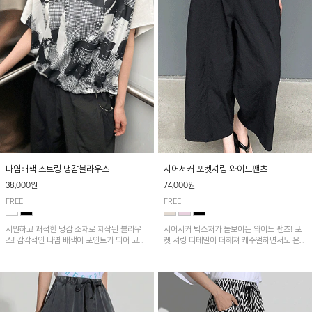
나염배색 스트링 냉감블라우스
시어서커 포켓셔링 와이드팬츠
38,000원
74,000원
FREE
FREE
시원하고 쾌적한 냉감 소재로 제작된 블라우
시어서커 텍스처가 돋보이는 와이드 팬츠! 포
스! 감각적인 나염 배색이 포인트가 되어 고급
켓 셔링 디테일이 더해져 캐주얼하면서도 은은
스럽고 세련된 분위기를 연출하며, 스트링 디
한 포인트를 연출하며, 여유로운 와이드 핏으
테일로 핏 조절이 가능해 다양한 실루엣으로
로 편안하고 멋스러운 실루엣을 완성해 줍니
착용 가능합니다~
다. 가볍고 쾌적한 착용감으로 여름철 데일리
아이템으로 활용하기 좋아요~