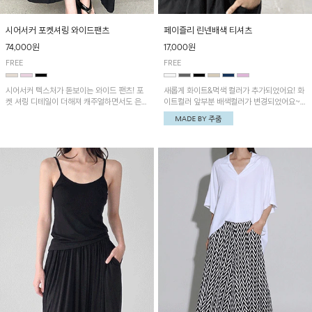
시어서커 포켓셔링 와이드팬츠
페이즐리 린넨배색 티셔츠
74,000원
17,000원
FREE
FREE
시어서커 텍스처가 돋보이는 와이드 팬츠! 포
새롭게 화이트&먹색 컬러가 추가되었어요! 화
켓 셔링 디테일이 더해져 캐주얼하면서도 은은
이트컬러 앞부분 배색컬러가 변경되었어요~
한 포인트를 연출하며, 여유로운 와이드 핏으
중앙 린넨배색으로 유니크하면서 페이즐리 패
로 편안하고 멋스러운 실루엣을 완성해 줍니
턴으로 감각적인 분위기를 연출이 가능한 티셔
다. 가볍고 쾌적한 착용감으로 여름철 데일리
츠!
아이템으로 활용하기 좋아요~