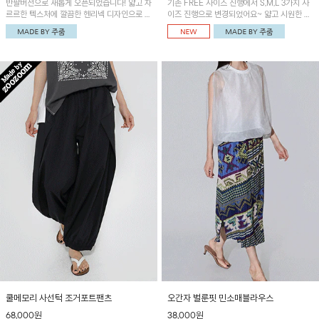
반팔버전으로 새롭게 오픈되었습니다! 얇고 차
기존 FREE 사이즈 진행에서 S,M,L 3가지 사
르르한 텍스처에 깔끔한 헨리넥 디자인으로 제
이즈 진행으로 변경되었어요~ 얇고 시원한 원
작된 블라우스예요~볼륨감있는 소매 셔링과
단으로 제작된 와이드팬츠! 베이직한 디자인으
세련된 나염패턴으로 유니크한 매력 UP!
로 코디 활용도가 높은 아이템이에요~
쿨메모리 사선턱 조거포트팬츠
오간자 벌룬핏 민소매블라우스
68,000원
38,000원