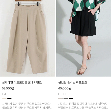
절개라인 다트포인트 쿨배기팬츠
뒷밴딩 슬랙스 하프팬츠
58,000원
40,000원
FREE, L
FREE,L
시원하게 입기 좋은 원단으로 입고되었어요~
사이드에 핀턱을 잡아주어 멋스러운 실루엣이
매끄럽고 탄력 있는 원단으로 제작된 배기팬츠
연출되는 하프팬츠! 시원한 슬랙스 원단으로