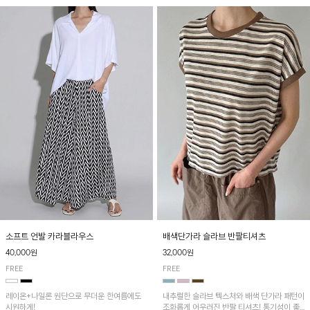
소프트 언발 카라블라우스
배색단가라 슬라브 반팔티셔츠
40,000원
32,000원
FREE
FREE
레이온+나일론 원단으로 무더운 한여름에도
내추럴한 슬라브 텍스처와 배색 단가라 패턴이
시원하게!
조화롭게 어우러진 반팔 티셔츠! 통기성이 좋