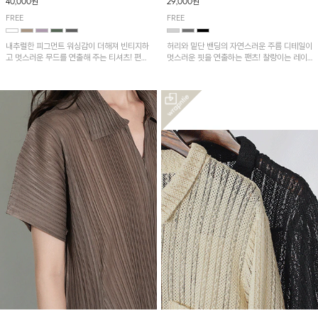
40,000원
29,000원
FREE
FREE
내추럴한 피그먼트 워싱감이 더해져 빈티지하
허리와 밑단 밴딩의 자연스러운 주름 디테일이
고 멋스러운 무드를 연출해 주는 티셔츠! 편안
멋스러운 핏을 연출하는 팬츠! 찰랑이는 레이
한 루즈핏으로 여유롭게 착용하기 좋은 아이템
온 소재로 가볍고 시원하게 착용되며, 여유로
이에요~
운 실루엣으로 활동성이 좋아 데일리 하게 즐
기기 좋은 아이템입니다~