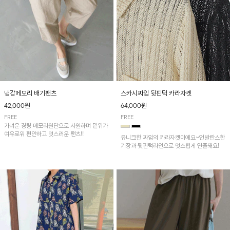
냉감메모리 배기팬츠
스카시짜임 뒷핀턱 카라자켓
42,000원
64,000원
FREE
FREE
가벼운 경량 메모리원단으로 시원하며 밑위가
여유로워 편안하고 멋스러운 팬츠!!
유니크한 짜임의 카라자켓이에요~언발란스한
기장과 뒷핀턱라인으로 멋스럽게 연출돼요!