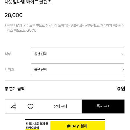
나뭇잎나염 와이드 쿨팬츠
28,000
시원한 나염에 와이드한 핏으로 청량감이 느껴지는 팬츠예요~ 쿨원단으로 쾌적하게 착용되며
바캉스 룩으로도 GOOD!
색상
사이즈
0
원
총 합계 금액
장바구니
즉시구매