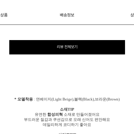
 상품
배송정보
상
리뷰 전체보기
* 모델착용
: 연베이지(Light Beige),블랙(Black),브라운(Brown)
소재TIP
유연한
합성피혁
소재로 만들어졌어요
부드러운 질감과 쿠션감으로 오래 신어도 편안해요
데일리하게 코디하기 좋아요