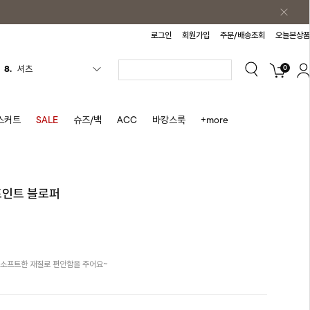
로그인
회원가입
주문/배송조회
오늘본상품
0
9.
청치마
10.
바스락원피스
1.
원피스
스커트
SALE
슈즈/백
ACC
바캉스룩
+more
2.
블라우스
3.
나시
4.
스커트
포인트 블로퍼
5.
반바지
6.
여름티
7.
가디건
 소프트한 재질로 편안함을 주어요~
8.
셔츠