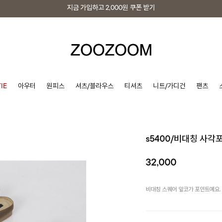
지금 가입하고
2,000원
쿠폰 받기
지금 가입하고
2,000원
쿠폰 받기
IE
아우터
원피스
셔츠/블라우스
티셔츠
니트/가디건
팬츠
s5400/비대칭 사각
32,000
비대칭 스퀘어 앞코가 포인트예요.