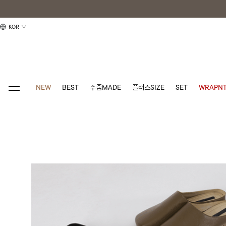
KOR
NEW
BEST
주줌MADE
플러스SIZE
SET
WRAPNT