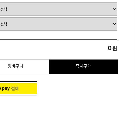
0
원
장바구니
즉시구매