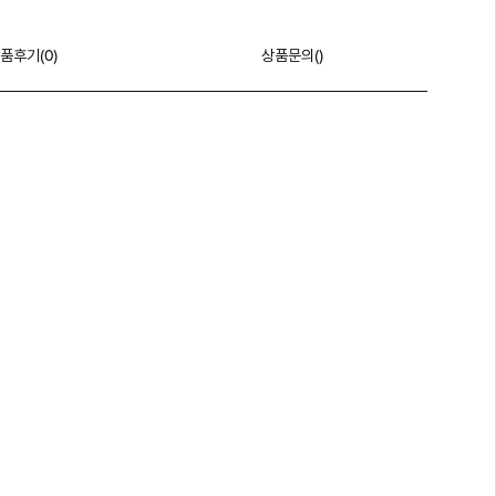
품후기(
0
)
상품문의()