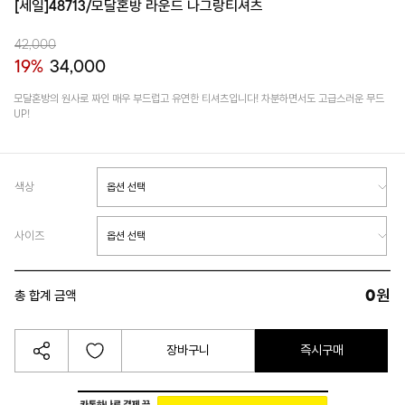
[세일]48713/모달혼방 라운드 나그랑티셔츠
42,000
19%
34,000
모달혼방의 원사로 짜인 매우 부드럽고 유연한 티셔츠입니다! 차분하면서도 고급스러운 무드
UP!
색상
사이즈
0
원
총 합계 금액
장바구니
즉시구매