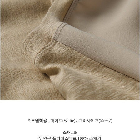
* 모델착용
: 화이트(White) / 프리사이즈(55~77)
소재TIP
앞면은
폴리에스테르 100%
소재의