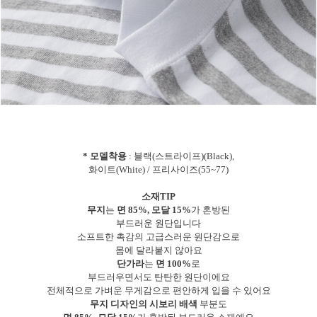
* 모델착용
: 블랙(스트라이프)(Black),
화이트(White) / 프리사이즈(55~77)
소재TIP
무지
는
면 85%, 모달 15%
가 혼방된
부드러운 원단입니다
소프트한 촉감의 고급스러운 원단감으로
몸에 달라붙지 않아요
단가라
는
면 100%
로
부드러우면서도 탄탄한 원단이에요
전체적으로 가벼운 무게감으로 편안하게 입을 수 있어요
무지 디자인의 시보리 배색
부분도