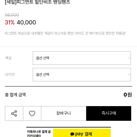
[세일]피그먼트 밑단비조 밴딩팬츠
58,000
31%
40,000
피그먼트 워싱으로 내추럴한 색감이 멋스러운 팬츠! 와이드 한 배기핏으로 편안한 착용감!
색상
사이즈
0
원
총 합계 금액
장바구니
즉시구매