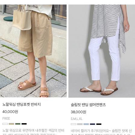
노말워싱 밴딩포켓 반바지
슬림핏 밴딩 썸머면팬츠
40,000원
38,000원
FREE
S,M,L,XL
노말 워싱으로 유연하며 내추럴한 색감의 반바
네이비 컬러가 추가되었어요~ 슬림한 핏에 신