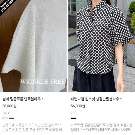
패턴나염 원포켓 냉감반팔블라우스
썸머 링클주름 반목블라우스
56,000원
38,000원
FREE
FREE
차르르한 냉감 원단감으로 기분 좋게 착용되는
반하이넥 디자인의 가오리핏 반팔 블라우스!
블라우스~유니크한 나염으로 시원해 보이면
가볍고 시원한 링클 주름 원단으로 여름철 쾌
서 흐르는 핏이 멋스러운 아이템!
적하게 즐기기 좋은 아이템이에요~