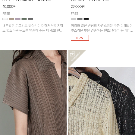
40,000원
29,000원
FREE
FREE
내추럴한 피그먼트 워싱감이 더해져 빈티지하
허리와 밑단 밴딩의 자연스러운 주름 디테일이
고 멋스러운 무드를 연출해 주는 티셔츠! 편안
멋스러운 핏을 연출하는 팬츠! 찰랑이는 레이
한 루즈핏으로 여유롭게 착용하기 좋은 아이템
온 소재로 가볍고 시원하게 착용되며, 여유로
이에요~
운 실루엣으로 활동성이 좋아 데일리 하게 즐
기기 좋은 아이템입니다~