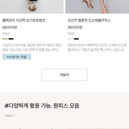
쿨메모리 사선턱 조거포트팬츠
오간자 벌룬핏 민소매블라우스
68,000원
38,000원
FREE
FREE
시원하고 매끄러운 촉감의 편안한 메모리 팬츠
은은한 비침이 매력적인 오간자 소재의 민소매
예요~멋스러운 사선 핀턱과 볼륨 있는 항아리
블라우스! 가볍고 실키한 텍스처가 고급스러운
핏이 유니크한 아이템!
무드를 더해주며, 벌룬핏 실루엣이 멋스러운
아이템이에요~
더보기
#다양하게 활용 가능, 원피스 모음
more >