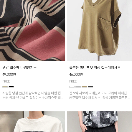
냉감 캡소매 나염원피스
쿨코튼 미니포켓 워싱 캡소매티셔츠
49,000원
46,000원
FREE
FREE
시원한 냉감 원단에 감각적인 나염을 더한 캡
겹 V넥 시보리 디테일과 미니 포켓이 더해진
소매 원피스! 가볍고 찰랑이는 소재감으로 쾌
캐주얼한 캡소매 티셔츠! 워싱 가공된 쿨코튼
적하게 착용되며, 밑단 트임 디테일이 더해져
원단으로 통기성이 좋아 쾌적하게 착용되며 다
활동성을 높였어요~
양한 하의와 매치하기 좋은 아이템입니다~