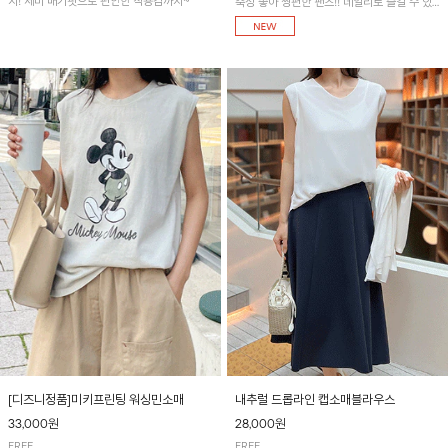
지! 세미 배기핏으로 편안한 착용감까지~
축성 좋아 짱편한 팬츠!! 데일리로 즐길 수 있
는 기본 컬러들로 준비했어요~
[디즈니정품]미키프린팅 워싱민소매
내추럴 드롭라인 캡소매블라우스
33,000원
28,000원
FREE
FREE