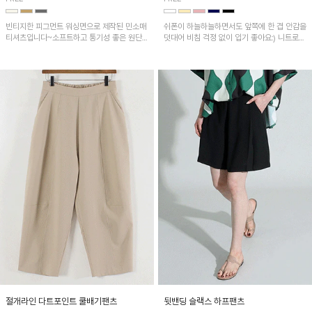
빈티지한 피그먼트 워싱면으로 제작된 민소매
쉬폰이 하늘하늘하면서도 앞쪽에 한 겹 안감을
티셔츠입니다~소프트하고 통기성 좋은 원단
덧대어 비침 걱정 없이 입기 좋아요:) 니트로
으로 편안하면서 유니크한 프린팅이 POINT!
배색된 어깨 캡소매가 자연스럽게 감싸주어 세
련된 무드를 연출 해준답니다~
절개라인 다트포인트 쿨배기팬츠
뒷밴딩 슬랙스 하프팬츠