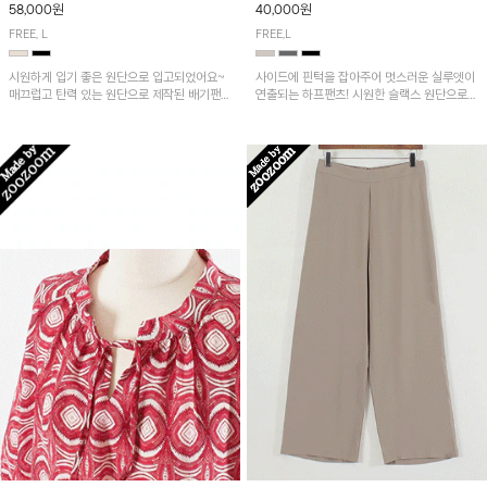
58,000원
40,000원
FREE, L
FREE,L
시원하게 입기 좋은 원단으로 입고되었어요~
사이드에 핀턱을 잡아주어 멋스러운 실루엣이
매끄럽고 탄력 있는 원단으로 제작된 배기팬츠
연출되는 하프팬츠! 시원한 슬랙스 원단으로
입니다! 유니크한 다트절개 포인트가 돋보이며
산뜻하게 입어보실 거예요~
뒷밴딩으로 편안하게~