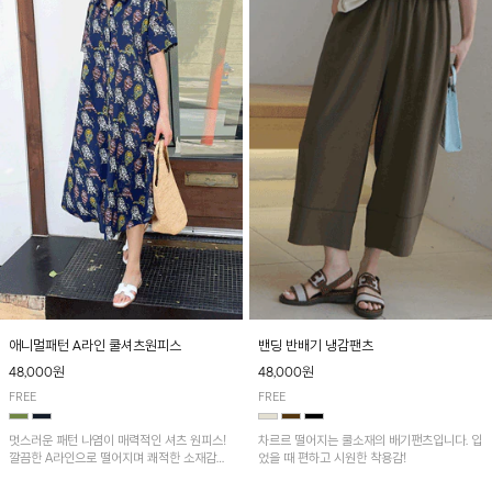
애니멀패턴 A라인 쿨셔츠원피스
밴딩 반배기 냉감팬츠
48,000원
48,000원
FREE
FREE
멋스러운 패턴 나염이 매력적인 셔츠 원피스!
차르르 떨어지는 쿨소재의 배기팬츠입니다. 입
깔끔한 A라인으로 떨어지며 쾌적한 소재감으
었을 때 편하고 시원한 착용감!
로 산뜻하게 착용돼요~