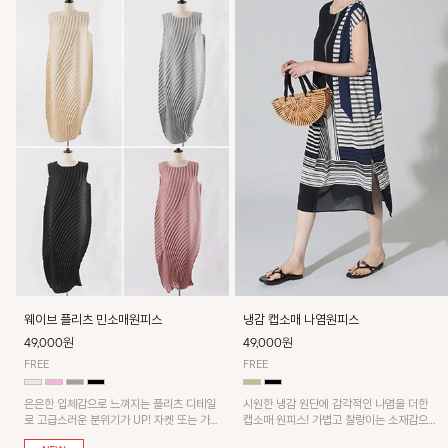
웨이브 플리츠 민소매원피스
냉감 캡소매 나염원피스
49,000원
49,000원
FREE
FREE
은은한 입체감으로 느껴지는 플리츠 디테일
시원한 냉감 원단에 감각적인 나염을 더한
로 고급스러운 분위기가 UP! 자켓 또는 가디
캡소매 원피스! 가볍고 찰랑이는 소재감으로
건과 같이 매치해도 잘 어울린답니다!
쾌적하게 착용되며, 밑단 트임 디테일이 더해