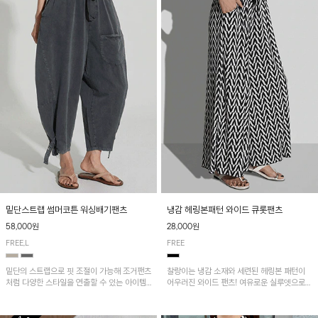
밑단스트랩 썸머코튼 워싱배기팬츠
냉감 헤링본패턴 와이드 큐롯팬츠
58,000원
28,000원
FREE,L
FREE
밑단의 스트랩으로 핏 조절이 가능해 조거팬츠
찰랑이는 냉감 소재와 세련된 헤링본 패턴이
처럼 다양한 스타일을 연출할 수 있는 아이템!
어우러진 와이드 팬츠! 여유로운 실루엣으로
허리 전체 밴딩과 스트링으로 편안한 착용감이
활동성이 뛰어나며, 가볍고 시원한 착용감으로
며, 넉넉한 포켓 디테일로 실용성을 더했어요~
한여름까지 부담 없이 즐기기 좋은 아이템입니
다.