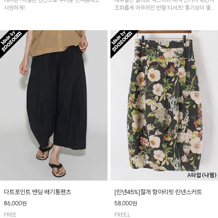
레이온+나일론 원단으로 무더운 한여름에도
내추럴한 슬라브 텍스처와 배색 단가라 패턴이
시원하게!
조화롭게 어우러진 반팔 티셔츠! 통기성이 좋
아 여름철 시원하게 착용하기 좋아요~
다트포인트 밴딩 배기통팬츠
[린넨45%]절개 항아리핏 린넨스커트
86,000원
58,000원
FREE
FREE,L