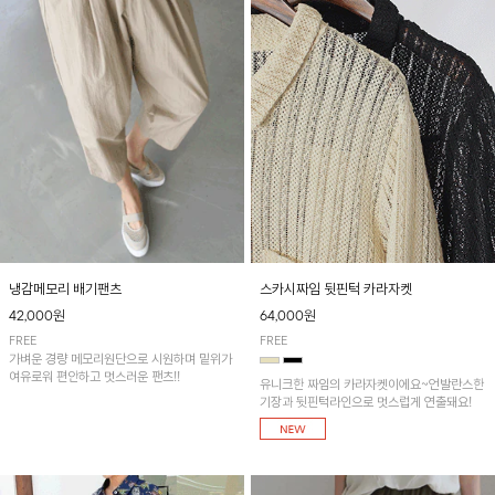
냉감메모리 배기팬츠
스카시짜임 뒷핀턱 카라자켓
42,000원
64,000원
FREE
FREE
가벼운 경량 메모리원단으로 시원하며 밑위가
여유로워 편안하고 멋스러운 팬츠!!
유니크한 짜임의 카라자켓이에요~언발란스한
기장과 뒷핀턱라인으로 멋스럽게 연출돼요!