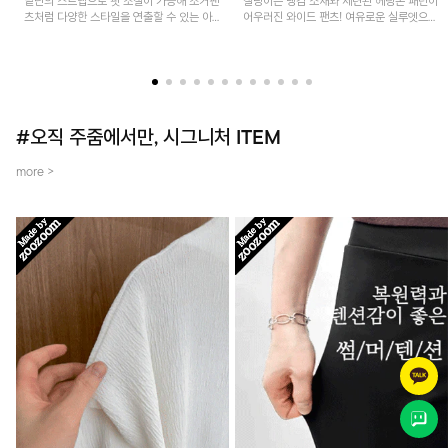
밑단의 스트랩으로 핏 조절이 가능해 조거팬
찰랑이는 냉감 소재와 세련된 헤링본 패턴이
츠처럼 다양한 스타일을 연출할 수 있는 아
어우러진 와이드 팬츠! 여유로운 실루엣으로
이템! 허리 전체 밴딩과 스트링으로 편안한
활동성이 뛰어나며, 가볍고 시원한 착용감으
착용감이며, 넉넉한 포켓 디테일로 실용성을
로 한여름까지 부담 없이 즐기기 좋은 아이
더했어요~
템입니다.
#오직 주줌에서만, 시그니처 ITEM
more >