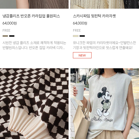
냉감플리츠 반오픈 카라집업 훌원피스
스카시짜임 뒷핀턱 카라자켓
64,000원
64,000원
FREE
FREE
시원한 냉감 플리츠 소재로 쾌적하게 착용되는
유니크한 짜임의 카라자켓이에요~언발란스한
반팔원피스입니다. 반오픈 집업 카라넥 디자인
기장과 뒷핀턱라인으로 멋스럽게 연출돼요!
이 깔끔한 포인트를 더해주며, 자연스럽게 퍼
지는 훌 실루엣이 여성스러운 분위기를 연출해
줘요~