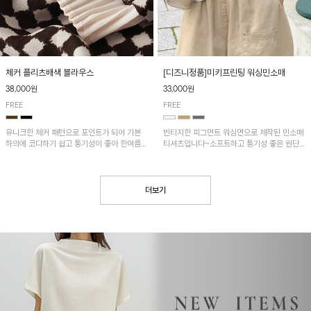
[디즈니정품]미키프린팅 워싱민소매
체커 플리츠배색 블라우스
33,000원
38,000원
FREE
FREE
빈티지한 피그먼트 워싱면으로 제작된 민소매
유니크한 체커 패턴으로 포인트가 되어 기본
티셔츠입니다~소프트하고 통기성 좋은 원단
하의에 코디하기 쉽고 통기성이 좋아 한여름에
으로 편안하면서 유니크한 프린팅이 POINT!
도 시원하게 착용하기 좋답니다~
더보기