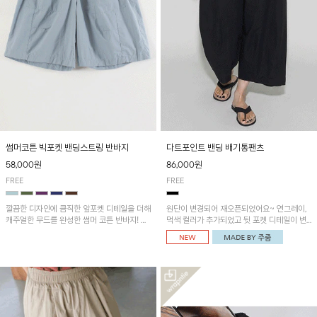
썸머코튼 빅포켓 밴딩스트링 반바지
다트포인트 밴딩 배기통팬츠
58,000원
86,000원
FREE
FREE
깔끔한 디자인에 큼직한 앞포켓 디테일을 더해
원단이 변경되어 재오픈되었어요~ 연그레이,
캐주얼한 무드를 완성한 썸머 코튼 반바지! 허
먹색 컬러가 추가되었고 뒷 포켓 디테일이 변
리 밴딩과 스트링으로 편안한 핏을 연출하며,
경되었습니다~가볍고 시원하게 착용되는 배
가볍고 쾌적한 착용감으로 여름 시즌 내내 데
기통팬츠! 허리밴딩과 여유로운 통으로 편안해
일리 하게 활용하기 좋아요~
매일 손이 자주 갈 아이템!