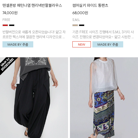
텐셀혼방 패턴나염 헨리넥반팔블라우스
썸머실키 와이드 통팬츠
74,000원
68,000원
FREE
S,M,L
반팔버전으로 새롭게 오픈되었습니다! 얇고 차
기존 FREE 사이즈 진행에서 S,M,L 3가지 사
르르한 텍스처에 깔끔한 헨리넥 디자인으로 제
이즈 진행으로 변경되었어요~ 얇고 시원한 원
작된 블라우스예요~볼륨감있는 소매 셔링과
단으로 제작된 와이드팬츠! 베이직한 디자인으
세련된 나염패턴으로 유니크한 매력 UP!
로 코디 활용도가 높은 아이템이에요~