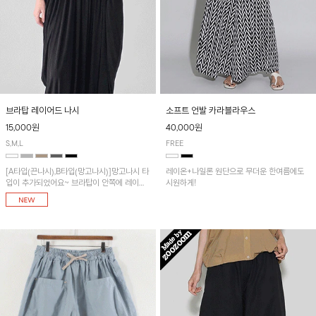
브라탑 레이어드 나시
소프트 언발 카라블라우스
15,000원
40,000원
S,M,L
FREE
[A타입(끈나시),B타입(망고나시)]망고나시 타
레이온+나일론 원단으로 무더운 한여름에도
입이 추가되었어요~ 브라탑이 안쪽에 레이어
시원하게!
드 되어 실용적인 나시!