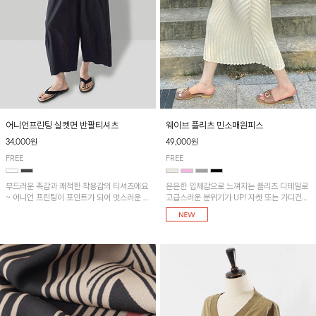
어니언프린팅 실켓면 반팔티셔츠
웨이브 플리츠 민소매원피스
34,000원
49,000원
FREE
FREE
부드러운 촉감과 쾌적한 착용감의 티셔츠에요
은은한 입체감으로 느껴지는 플리츠 디테일로
~ 어니언 프린팅이 포인트가 되어 멋스러운 아
고급스러운 분위기가 UP! 자켓 또는 가디건과
이템!!
같이 매치해도 잘 어울린답니다!