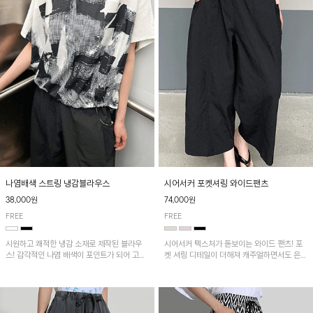
나염배색 스트링 냉감블라우스
시어서커 포켓셔링 와이드팬츠
38,000원
74,000원
FREE
FREE
시원하고 쾌적한 냉감 소재로 제작된 블라우
시어서커 텍스처가 돋보이는 와이드 팬츠! 포
스! 감각적인 나염 배색이 포인트가 되어 고급
켓 셔링 디테일이 더해져 캐주얼하면서도 은은
스럽고 세련된 분위기를 연출하며, 스트링 디
한 포인트를 연출하며, 여유로운 와이드 핏으
테일로 핏 조절이 가능해 다양한 실루엣으로
로 편안하고 멋스러운 실루엣을 완성해 줍니
착용 가능합니다~
다. 가볍고 쾌적한 착용감으로 여름철 데일리
아이템으로 활용하기 좋아요~