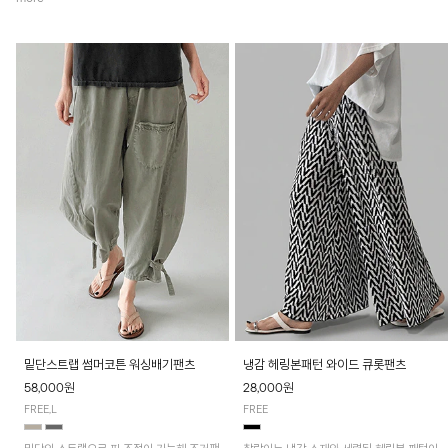
밑단스트랩 썸머코튼 워싱배기팬츠
냉감 헤링본패턴 와이드 큐롯팬츠
58,000원
28,000원
FREE,L
FREE