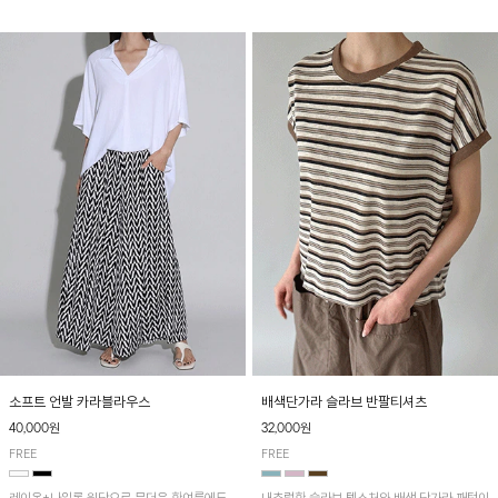
소프트 언발 카라블라우스
배색단가라 슬라브 반팔티셔츠
40,000원
32,000원
FREE
FREE