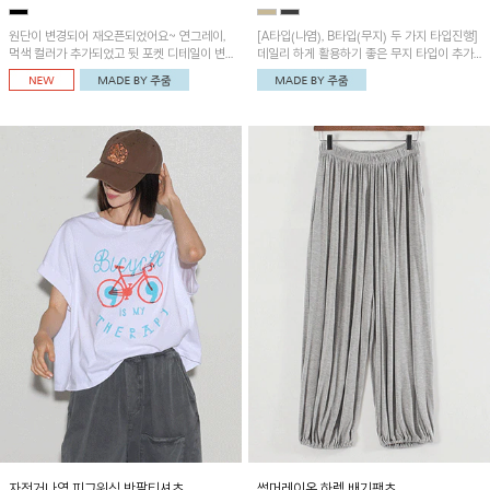
원단이 변경되어 재오픈되었어요~ 연그레이,
[A타입(나염), B타입(무지) 두 가지 타입진행]
먹색 컬러가 추가되었고 뒷 포켓 디테일이 변
데일리 하게 활용하기 좋은 무지 타입이 추가
경되었습니다~가볍고 시원하게 착용되는 배
되었어요~ 볼륨감 있는 항아리핏 실루엣이 유
기통팬츠! 허리밴딩과 여유로운 통으로 편안해
니크하며 포켓디테일이 POINT!
매일 손이 자주 갈 아이템!
자전거나염 피그워싱 반팔티셔츠
썸머레이온 하렘 배기팬츠