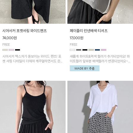
시어서커 포켓셔링 와이드팬츠
페이즐리 린넨배색 티셔츠
74,000원
17,000원
FREE
FREE
시어서커 텍스처가 돋보이는 와이드 팬츠! 포
새롭게 화이트&먹색 컬러가 추가되었어요! 화
켓 셔링 디테일이 더해져 캐주얼하면서도 은은
이트컬러 앞부분 배색컬러가 변경되었어요~
한 포인트를 연출하며, 여유로운 와이드 핏으
중앙 린넨배색으로 유니크하면서 페이즐리 패
로 편안하고 멋스러운 실루엣을 완성해 줍니
턴으로 감각적인 분위기를 연출이 가능한 티셔
다. 가볍고 쾌적한 착용감으로 여름철 데일리
츠!
아이템으로 활용하기 좋아요~