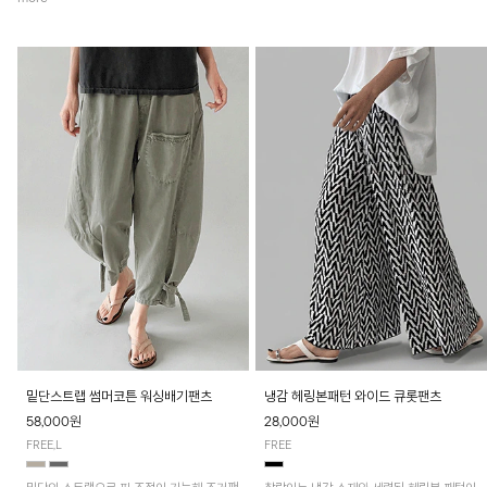
밑단스트랩 썸머코튼 워싱배기팬츠
냉감 헤링본패턴 와이드 큐롯팬츠
58,000원
28,000원
FREE,L
FREE