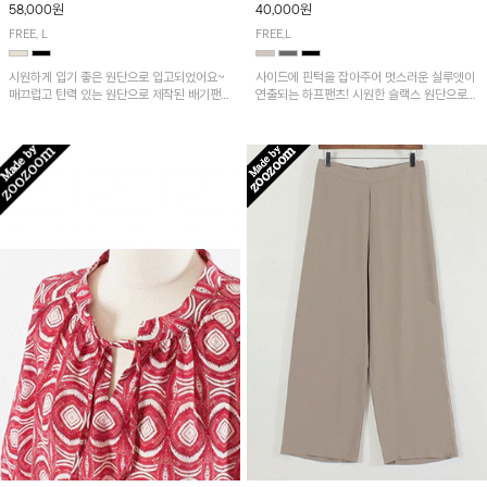
58,000원
40,000원
FREE, L
FREE,L
시원하게 입기 좋은 원단으로 입고되었어요~
사이드에 핀턱을 잡아주어 멋스러운 실루엣이
매끄럽고 탄력 있는 원단으로 제작된 배기팬츠
연출되는 하프팬츠! 시원한 슬랙스 원단으로
입니다! 유니크한 다트절개 포인트가 돋보이며
산뜻하게 입어보실 거예요~
뒷밴딩으로 편안하게~