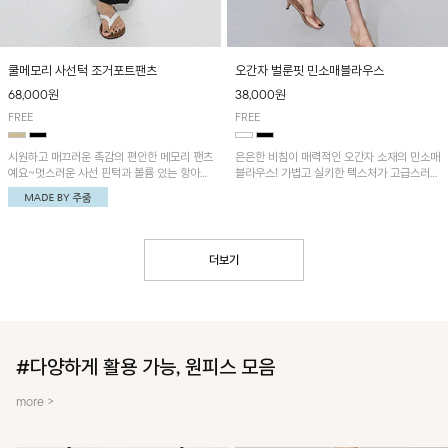
쿨메모리 사선턱 조거포트팬츠
오간자 벌룬핏 민소매블라우스
68,000원
38,000원
FREE
FREE
시원하고 매끄러운 촉감의 편안한 메모리 팬츠
은은한 비침이 매력적인 오간자 소재의 민소매
예요~멋스러운 사선 핀턱과 볼륨 있는 항아리
블라우스! 가볍고 실키한 텍스처가 고급스러운
핏이 유니크한 아이템!
무드를 더해주며, 벌룬핏 실루엣이 멋스러운
아이템이에요~
더보기
#다양하게 활용 가능, 원피스 모음
more >