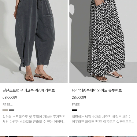
밑단스트랩 썸머코튼 워싱배기팬츠
냉감 헤링본패턴 와이드 큐롯팬츠
58,000원
28,000원
FREE,L
FREE
밑단의 스트랩으로 핏 조절이 가능해 조거팬츠
찰랑이는 냉감 소재와 세련된 헤링본 패턴이
처럼 다양한 스타일을 연출할 수 있는 아이템!
어우러진 와이드 팬츠! 여유로운 실루엣으로
허리 전체 밴딩과 스트링으로 편안한 착용감이
활동성이 뛰어나며, 가볍고 시원한 착용감으로
며, 넉넉한 포켓 디테일로 실용성을 더했어요~
한여름까지 부담 없이 즐기기 좋은 아이템입니
다.