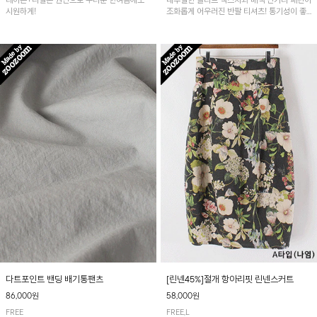
레이온+나일론 원단으로 무더운 한여름에도
내추럴한 슬라브 텍스처와 배색 단가라 패턴이
시원하게!
조화롭게 어우러진 반팔 티셔츠! 통기성이 좋
아 여름철 시원하게 착용하기 좋아요~
다트포인트 밴딩 배기통팬츠
[린넨45%]절개 항아리핏 린넨스커트
86,000원
58,000원
FREE
FREE,L