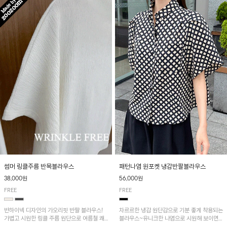
패턴나염 원포켓 냉감반팔블라우스
썸머 링클주름 반목블라우스
56,000원
38,000원
FREE
FREE
차르르한 냉감 원단감으로 기분 좋게 착용되는
반하이넥 디자인의 가오리핏 반팔 블라우스!
블라우스~유니크한 나염으로 시원해 보이면
가볍고 시원한 링클 주름 원단으로 여름철 쾌
서 흐르는 핏이 멋스러운 아이템!
적하게 즐기기 좋은 아이템이에요~