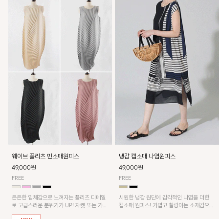
웨이브 플리츠 민소매원피스
냉감 캡소매 나염원피스
49,000원
49,000원
FREE
FREE
은은한 입체감으로 느껴지는 플리츠 디테일
시원한 냉감 원단에 감각적인 나염을 더한
로 고급스러운 분위기가 UP! 자켓 또는 가디
캡소매 원피스! 가볍고 찰랑이는 소재감으로
건과 같이 매치해도 잘 어울린답니다!
쾌적하게 착용되며, 밑단 트임 디테일이 더해