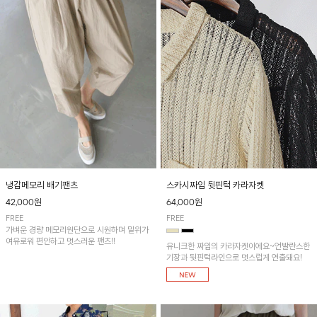
냉감메모리 배기팬츠
스카시짜임 뒷핀턱 카라자켓
42,000원
64,000원
FREE
FREE
가벼운 경량 메모리원단으로 시원하며 밑위가
여유로워 편안하고 멋스러운 팬츠!!
유니크한 짜임의 카라자켓이에요~언발란스한
기장과 뒷핀턱라인으로 멋스럽게 연출돼요!