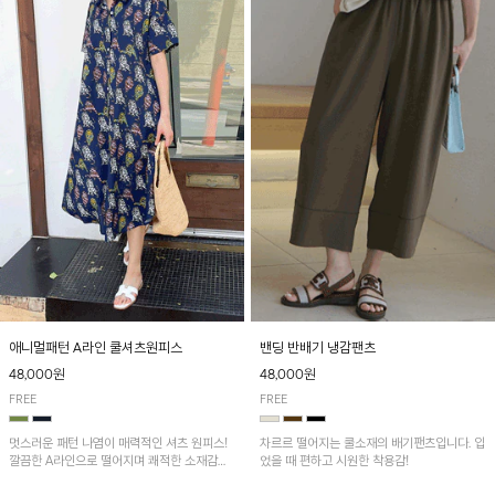
애니멀패턴 A라인 쿨셔츠원피스
밴딩 반배기 냉감팬츠
48,000원
48,000원
FREE
FREE
멋스러운 패턴 나염이 매력적인 셔츠 원피스!
차르르 떨어지는 쿨소재의 배기팬츠입니다. 입
깔끔한 A라인으로 떨어지며 쾌적한 소재감으
었을 때 편하고 시원한 착용감!
로 산뜻하게 착용돼요~