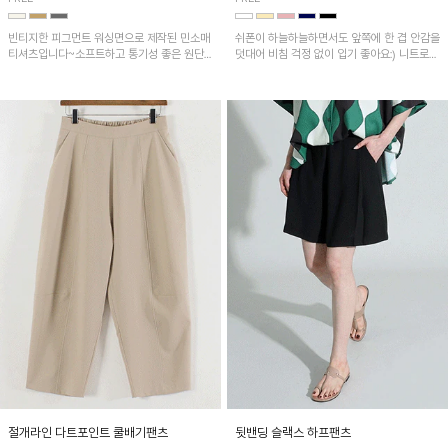
빈티지한 피그먼트 워싱면으로 제작된 민소매
쉬폰이 하늘하늘하면서도 앞쪽에 한 겹 안감을
티셔츠입니다~소프트하고 통기성 좋은 원단
덧대어 비침 걱정 없이 입기 좋아요:) 니트로
으로 편안하면서 유니크한 프린팅이 POINT!
배색된 어깨 캡소매가 자연스럽게 감싸주어 세
련된 무드를 연출 해준답니다~
절개라인 다트포인트 쿨배기팬츠
뒷밴딩 슬랙스 하프팬츠