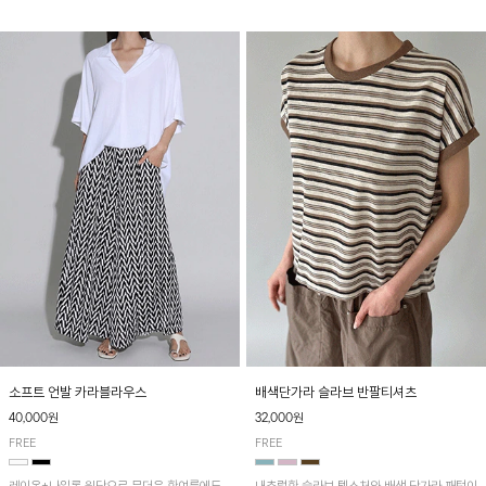
소프트 언발 카라블라우스
배색단가라 슬라브 반팔티셔츠
40,000원
32,000원
FREE
FREE