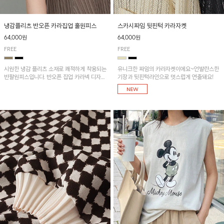
냉감플리츠 반오픈 카라집업 훌원피스
스카시짜임 뒷핀턱 카라자켓
64,000원
64,000원
FREE
FREE
시원한 냉감 플리츠 소재로 쾌적하게 착용되는
유니크한 짜임의 카라자켓이에요~언발란스한
반팔원피스입니다. 반오픈 집업 카라넥 디자인
기장과 뒷핀턱라인으로 멋스럽게 연출돼요!
이 깔끔한 포인트를 더해주며, 자연스럽게 퍼
지는 훌 실루엣이 여성스러운 분위기를 연출해
줘요~