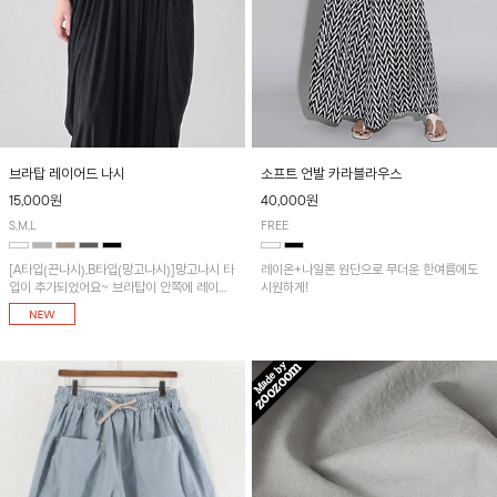
브라탑 레이어드 나시
소프트 언발 카라블라우스
15,000원
40,000원
S,M,L
FREE
[A타입(끈나시),B타입(망고나시)]망고나시 타
레이온+나일론 원단으로 무더운 한여름에도
입이 추가되었어요~ 브라탑이 안쪽에 레이어
시원하게!
드 되어 실용적인 나시!