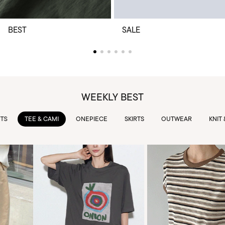
BEST
SALE
WEEKLY BEST
TEE & CAMI
ONEPIECE
SKIRTS
OUTWEAR
KNIT & 