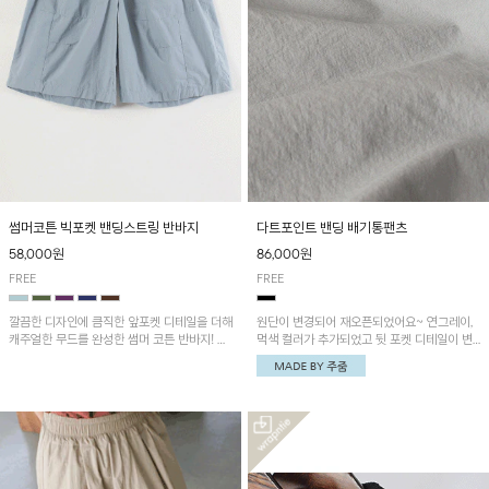
썸머코튼 빅포켓 밴딩스트링 반바지
다트포인트 밴딩 배기통팬츠
58,000원
86,000원
FREE
FREE
깔끔한 디자인에 큼직한 앞포켓 디테일을 더해
원단이 변경되어 재오픈되었어요~ 연그레이,
캐주얼한 무드를 완성한 썸머 코튼 반바지! 허
먹색 컬러가 추가되었고 뒷 포켓 디테일이 변
리 밴딩과 스트링으로 편안한 핏을 연출하며,
경되었습니다~가볍고 시원하게 착용되는 배
가볍고 쾌적한 착용감으로 여름 시즌 내내 데
기통팬츠! 허리밴딩과 여유로운 통으로 편안해
일리 하게 활용하기 좋아요~
매일 손이 자주 갈 아이템!