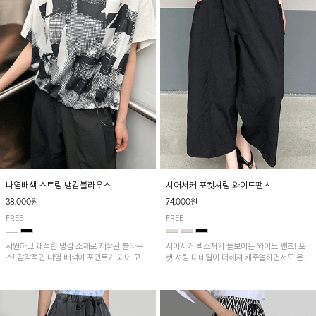
나염배색 스트링 냉감블라우스
시어서커 포켓셔링 와이드팬츠
38,000원
74,000원
FREE
FREE
시원하고 쾌적한 냉감 소재로 제작된 블라우
시어서커 텍스처가 돋보이는 와이드 팬츠! 포
스! 감각적인 나염 배색이 포인트가 되어 고급
켓 셔링 디테일이 더해져 캐주얼하면서도 은은
스럽고 세련된 분위기를 연출하며, 스트링 디
한 포인트를 연출하며, 여유로운 와이드 핏으
테일로 핏 조절이 가능해 다양한 실루엣으로
로 편안하고 멋스러운 실루엣을 완성해 줍니
착용 가능합니다~
다. 가볍고 쾌적한 착용감으로 여름철 데일리
아이템으로 활용하기 좋아요~