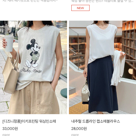
지! 세미 배기핏으로 편안한 착용감까지~
축성 좋아 짱편한 팬츠!! 데일리로 즐길 수 있
는 기본 컬러들로 준비했어요~
[디즈니정품]미키프린팅 워싱민소매
내추럴 드롭라인 캡소매블라우스
33,000원
28,000원
FREE
FREE