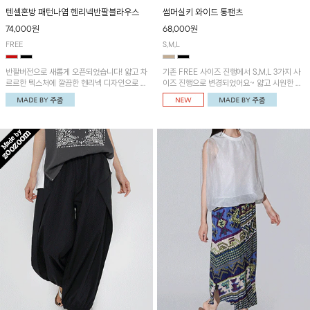
텐셀혼방 패턴나염 헨리넥반팔블라우스
썸머실키 와이드 통팬츠
74,000원
68,000원
FREE
S,M,L
반팔버전으로 새롭게 오픈되었습니다! 얇고 차
기존 FREE 사이즈 진행에서 S,M,L 3가지 사
르르한 텍스처에 깔끔한 헨리넥 디자인으로 제
이즈 진행으로 변경되었어요~ 얇고 시원한 원
작된 블라우스예요~볼륨감있는 소매 셔링과
단으로 제작된 와이드팬츠! 베이직한 디자인으
세련된 나염패턴으로 유니크한 매력 UP!
로 코디 활용도가 높은 아이템이에요~