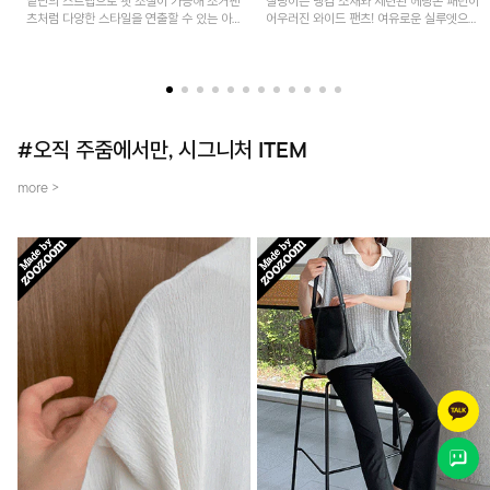
밑단의 스트랩으로 핏 조절이 가능해 조거팬
찰랑이는 냉감 소재와 세련된 헤링본 패턴이
츠처럼 다양한 스타일을 연출할 수 있는 아
어우러진 와이드 팬츠! 여유로운 실루엣으로
이템! 허리 전체 밴딩과 스트링으로 편안한
활동성이 뛰어나며, 가볍고 시원한 착용감으
착용감이며, 넉넉한 포켓 디테일로 실용성을
로 한여름까지 부담 없이 즐기기 좋은 아이
더했어요~
템입니다.
#오직 주줌에서만, 시그니처 ITEM
more >