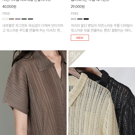
40,000원
29,000원
FREE
FREE
내추럴한 피그먼트 워싱감이 더해져 빈티지하
허리와 밑단 밴딩의 자연스러운 주름 디테일이
고 멋스러운 무드를 연출해 주는 티셔츠! 편안
멋스러운 핏을 연출하는 팬츠! 찰랑이는 레이
한 루즈핏으로 여유롭게 착용하기 좋은 아이템
온 소재로 가볍고 시원하게 착용되며, 여유로
이에요~
운 실루엣으로 활동성이 좋아 데일리 하게 즐
기기 좋은 아이템입니다~