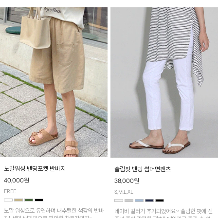
노말워싱 밴딩포켓 반바지
슬림핏 밴딩 썸머면팬츠
40,000원
38,000원
FREE
S,M,L,XL
노말 워싱으로 유연하며 내추럴한 색감의 반바
네이비 컬러가 추가되었어요~ 슬림한 핏에 신