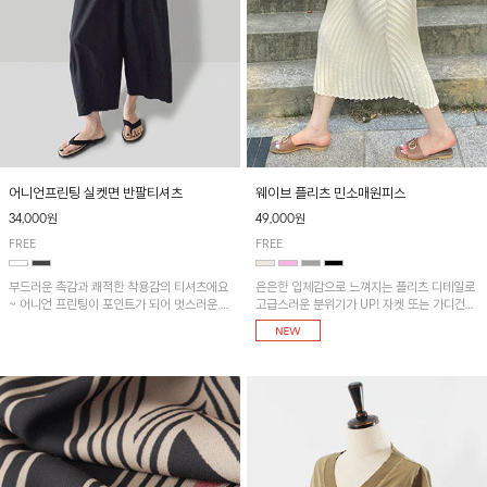
어니언프린팅 실켓면 반팔티셔츠
웨이브 플리츠 민소매원피스
34,000원
49,000원
FREE
FREE
부드러운 촉감과 쾌적한 착용감의 티셔츠에요
은은한 입체감으로 느껴지는 플리츠 디테일로
~ 어니언 프린팅이 포인트가 되어 멋스러운 아
고급스러운 분위기가 UP! 자켓 또는 가디건과
이템!!
같이 매치해도 잘 어울린답니다!