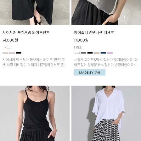
시어서커 포켓셔링 와이드팬츠
페이즐리 린넨배색 티셔츠
74,000원
17,000원
FREE
FREE
시어서커 텍스처가 돋보이는 와이드 팬츠! 포
새롭게 화이트&먹색 컬러가 추가되었어요! 화
켓 셔링 디테일이 더해져 캐주얼하면서도 은은
이트컬러 앞부분 배색컬러가 변경되었어요~
한 포인트를 연출하며, 여유로운 와이드 핏으
중앙 린넨배색으로 유니크하면서 페이즐리 패
로 편안하고 멋스러운 실루엣을 완성해 줍니
턴으로 감각적인 분위기를 연출이 가능한 티셔
다. 가볍고 쾌적한 착용감으로 여름철 데일리
츠!
아이템으로 활용하기 좋아요~