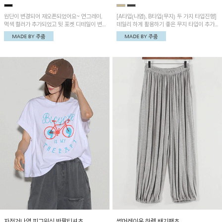
원단이 변경되어 재오픈되었어요~ 연그레이,
[A타입(나염), B타입(무지) 두 가지 타입진행]
먹색 컬러가 추가되었고 뒷 포켓 디테일이 변
데일리 하게 활용하기 좋은 무지 타입이 추가
경되었습니다~가볍고 시원하게 착용되는 배
되었어요~ 볼륨감 있는 항아리핏 실루엣이 유
기통팬츠! 허리밴딩과 여유로운 통으로 편안해
니크하며 포켓디테일이 POINT!
매일 손이 자주 갈 아이템!
자전거나염 피그워싱 반팔티셔츠
썸머레이온 하렘 배기팬츠