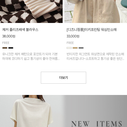
[디즈니정품]미키프린팅 워싱민소매
체커 플리츠배색 블라우스
33,000원
38,000원
FREE
FREE
빈티지한 피그먼트 워싱면으로 제작된 민소매
유니크한 체커 패턴으로 포인트가 되어 기본
티셔츠입니다~소프트하고 통기성 좋은 원단
하의에 코디하기 쉽고 통기성이 좋아 한여름에
으로 편안하면서 유니크한 프린팅이 POINT!
도 시원하게 착용하기 좋답니다~
더보기