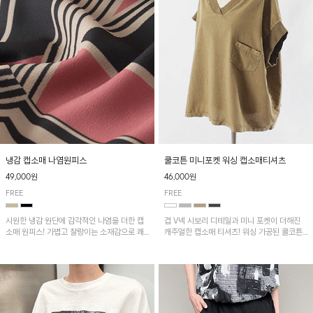
냉감 캡소매 나염원피스
쿨코튼 미니포켓 워싱 캡소매티셔츠
49,000원
46,000원
FREE
FREE
시원한 냉감 원단에 감각적인 나염을 더한 캡
겹 V넥 시보리 디테일과 미니 포켓이 더해진
소매 원피스! 가볍고 찰랑이는 소재감으로 쾌
캐주얼한 캡소매 티셔츠! 워싱 가공된 쿨코튼
적하게 착용되며, 밑단 트임 디테일이 더해져
원단으로 통기성이 좋아 쾌적하게 착용되며 다
활동성을 높였어요~
양한 하의와 매치하기 좋은 아이템입니다~