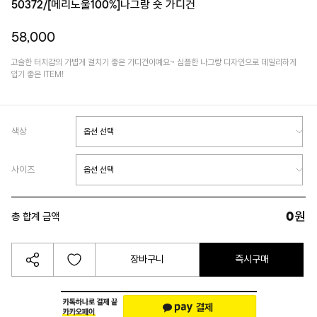
50372/[메리노울100%]나그랑 숏 가디건
58,000
고슬한 터치감의 가볍게 걸치기 좋은 가디건이예요~ 심플한 나그랑 디자인으로 데일리하게
입기 좋은 ITEM!
색상
사이즈
0
원
총 합계 금액
장바구니
즉시구매