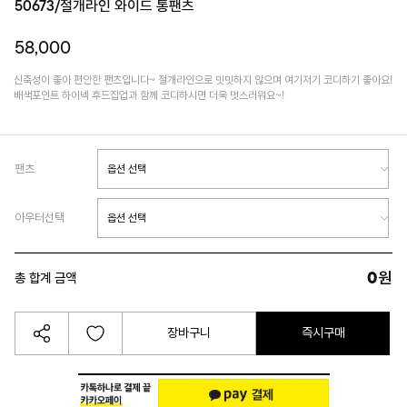
50673/절개라인 와이드 통팬츠
58,000
신축성이 좋아 편안한 팬츠입니다~ 절개라인으로 밋밋하지 않으며 여기저기 코디하기 좋아요!
배색포인트 하이넥 후드집업과 함께 코디하시면 더욱 멋스러워요~!
팬츠
아우터선택
0
원
총 합계 금액
장바구니
즉시구매