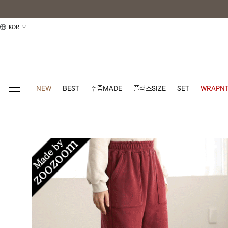
KOR
NEW
BEST
주줌MADE
플러스SIZE
SET
WRAPNT