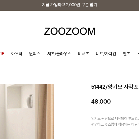
지금 가입하고
2,000원
쿠폰 받기
지금 가입하고
2,000원
쿠폰 받기
IE
아우터
원피스
셔츠/블라우스
티셔츠
니트/가디건
팬츠
51442/양기모 사각
48,000
양기모 원단으로 제작되어 부드럽
편안하고 멋스럽게 착용되는 데일