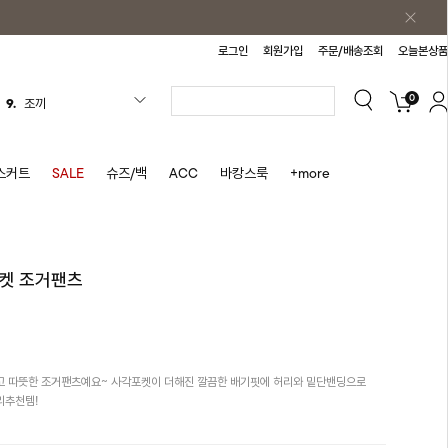
로그인
회원가입
주문/배송조회
오늘본상품
0
9.
조끼
10.
자켓
1.
원피스
스커트
SALE
슈즈/백
ACC
바캉스룩
+more
2.
블라우스
3.
나시
4.
티셔츠
포켓 조거팬츠
5.
플리츠
6.
나시원피스
7.
치마반바지
고 따뜻한 조거팬츠예요~ 사각포켓이 더해진 깔끔한 배기핏에 허리와 밑단밴딩으로
8.
바지
리추천템!