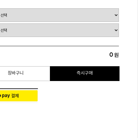
0
원
장바구니
즉시구매