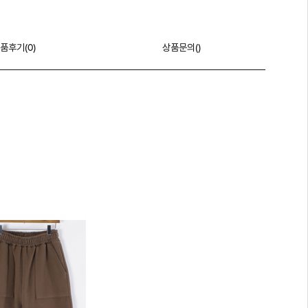
품후기(
0
)
상품문의()