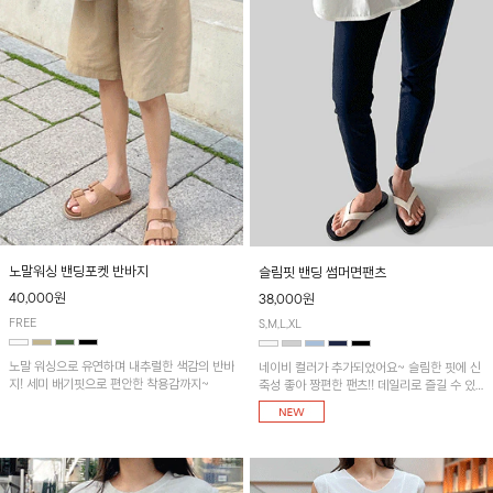
노말워싱 밴딩포켓 반바지
슬림핏 밴딩 썸머면팬츠
40,000원
38,000원
FREE
S,M,L,XL
노말 워싱으로 유연하며 내추럴한 색감의 반바
네이비 컬러가 추가되었어요~ 슬림한 핏에 신
지! 세미 배기핏으로 편안한 착용감까지~
축성 좋아 짱편한 팬츠!! 데일리로 즐길 수 있
는 기본 컬러들로 준비했어요~