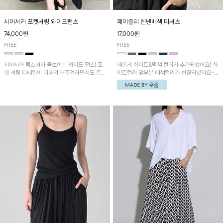
시어서커 포켓셔링 와이드팬츠
페이즐리 린넨배색 티셔츠
74,000원
17,000원
FREE
FREE
시어서커 텍스처가 돋보이는 와이드 팬츠! 포
새롭게 화이트&먹색 컬러가 추가되었어요! 화
켓 셔링 디테일이 더해져 캐주얼하면서도 은은
이트컬러 앞부분 배색컬러가 변경되었어요~
한 포인트를 연출하며, 여유로운 와이드 핏으
중앙 린넨배색으로 유니크하면서 페이즐리 패
로 편안하고 멋스러운 실루엣을 완성해 줍니
턴으로 감각적인 분위기를 연출이 가능한 티셔
다. 가볍고 쾌적한 착용감으로 여름철 데일리
츠!
아이템으로 활용하기 좋아요~