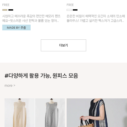
FREE
FREE
시원하고 매끄러운 촉감의 편안한 메모리 팬츠
은은한 비침이 매력적인 오간자 소재의 민소매
예요~멋스러운 사선 핀턱과 볼륨 있는 항아리
블라우스! 가볍고 실키한 텍스처가 고급스러운
핏이 유니크한 아이템!
무드를 더해주며, 벌룬핏 실루엣이 멋스러운
아이템이에요~
더보기
#다양하게 활용 가능, 원피스 모음
more >