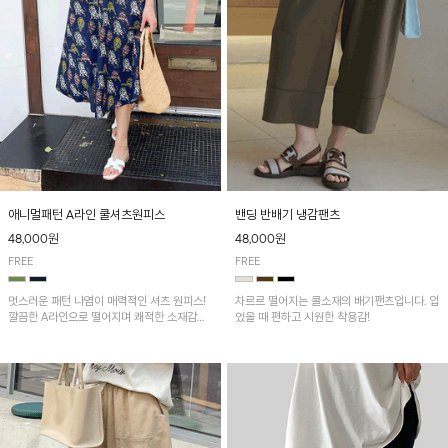
애니멀패턴 A라인 쿨셔츠원피스
밴딩 반배기 냉감팬츠
48,000원
48,000원
FREE
FREE
멋스러운 패턴 나염이 매력적인 셔츠 원피스!
차르르 떨어지는 쿨소재의 배기팬츠입니다. 입
깔끔한 A라인으로 떨어지며 쾌적한 소재감으
었을 때 편하고 시원한 착용감!
로 산뜻하게 착용돼요~