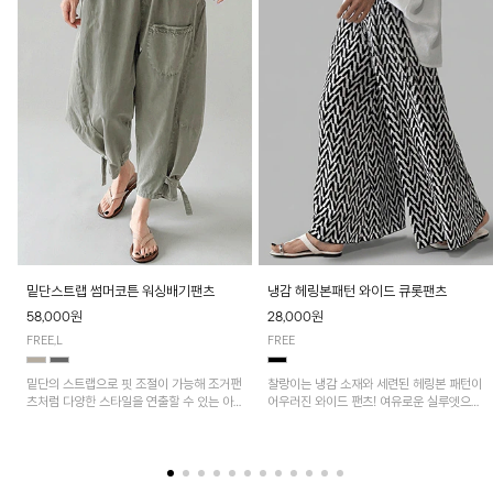
밑단스트랩 썸머코튼 워싱배기팬츠
냉감 헤링본패턴 와이드 큐롯팬츠
58,000원
28,000원
FREE,L
FREE
밑단의 스트랩으로 핏 조절이 가능해 조거팬
찰랑이는 냉감 소재와 세련된 헤링본 패턴이
츠처럼 다양한 스타일을 연출할 수 있는 아
어우러진 와이드 팬츠! 여유로운 실루엣으로
이템! 허리 전체 밴딩과 스트링으로 편안한
활동성이 뛰어나며, 가볍고 시원한 착용감으
착용감이며, 넉넉한 포켓 디테일로 실용성을
로 한여름까지 부담 없이 즐기기 좋은 아이
더했어요~
템입니다.