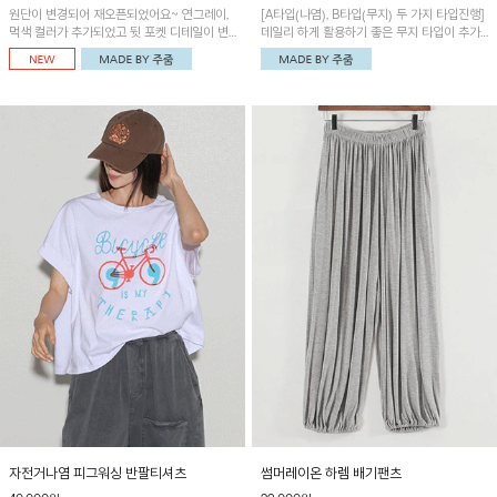
원단이 변경되어 재오픈되었어요~ 연그레이,
[A타입(나염), B타입(무지) 두 가지 타입진행]
먹색 컬러가 추가되었고 뒷 포켓 디테일이 변
데일리 하게 활용하기 좋은 무지 타입이 추가
경되었습니다~가볍고 시원하게 착용되는 배
되었어요~ 볼륨감 있는 항아리핏 실루엣이 유
기통팬츠! 허리밴딩과 여유로운 통으로 편안해
니크하며 포켓디테일이 POINT!
매일 손이 자주 갈 아이템!
자전거나염 피그워싱 반팔티셔츠
썸머레이온 하렘 배기팬츠