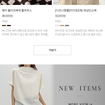
[디즈니정품]미키프린팅 워싱민소매
체커 플리츠배색 블라우스
33,000원
38,000원
FREE
FREE
빈티지한 피그먼트 워싱면으로 제작된 민소매
유니크한 체커 패턴으로 포인트가 되어 기본
티셔츠입니다~소프트하고 통기성 좋은 원단
하의에 코디하기 쉽고 통기성이 좋아 한여름에
으로 편안하면서 유니크한 프린팅이 POINT!
도 시원하게 착용하기 좋답니다~
더보기