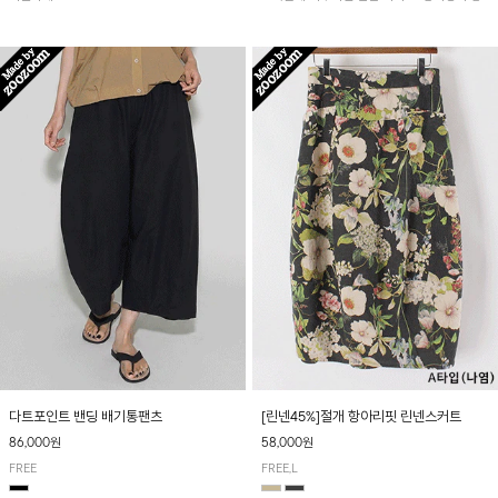
아 여름철 시원하게 착용하기 좋아요~
다트포인트 밴딩 배기통팬츠
[린넨45%]절개 항아리핏 린넨스커트
86,000원
58,000원
FREE
FREE,L