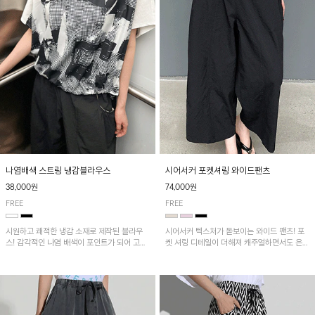
나염배색 스트링 냉감블라우스
시어서커 포켓셔링 와이드팬츠
38,000원
74,000원
FREE
FREE
시원하고 쾌적한 냉감 소재로 제작된 블라우
시어서커 텍스처가 돋보이는 와이드 팬츠! 포
스! 감각적인 나염 배색이 포인트가 되어 고급
켓 셔링 디테일이 더해져 캐주얼하면서도 은은
스럽고 세련된 분위기를 연출하며, 스트링 디
한 포인트를 연출하며, 여유로운 와이드 핏으
테일로 핏 조절이 가능해 다양한 실루엣으로
로 편안하고 멋스러운 실루엣을 완성해 줍니
착용 가능합니다~
다. 가볍고 쾌적한 착용감으로 여름철 데일리
아이템으로 활용하기 좋아요~