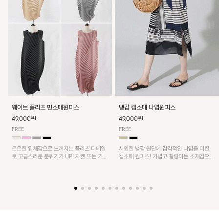
웨이브 플리츠 민소매원피스
냉감 캡소매 나염원피스
49,000원
49,000원
FREE
FREE
은은한 입체감으로 느껴지는 플리츠 디테일
시원한 냉감 원단에 감각적인 나염을 더한
로 고급스러운 분위기가 UP! 자켓 또는 가디
캡소매 원피스! 가볍고 찰랑이는 소재감으로
건과 같이 매치해도 잘 어울린답니다!
쾌적하게 착용되며, 밑단 트임 디테일이 더해
져 활동성을 높였어요~