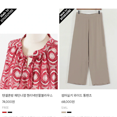
입니다! 유니크한 다트절개 포인트가 돋보이며
산뜻하게 입어보실 거예요~
뒷밴딩으로 편안하게~
텐셀혼방 패턴나염 헨리넥반팔블라우스
썸머실키 와이드 통팬츠
74,000원
68,000원
FREE
S,M,L