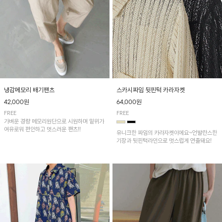
냉감메모리 배기팬츠
스카시짜임 뒷핀턱 카라자켓
42,000원
64,000원
FREE
FREE
가벼운 경량 메모리원단으로 시원하며 밑위가
여유로워 편안하고 멋스러운 팬츠!!
유니크한 짜임의 카라자켓이에요~언발란스한
기장과 뒷핀턱라인으로 멋스럽게 연출돼요!