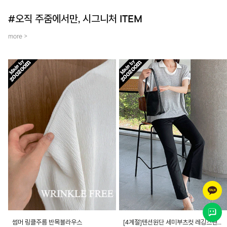
#오직 주줌에서만, 시그니처 ITEM
more >
썸머 링클주름 반목블라우스
[4계절]텐션원단 세미부츠컷 레깅스팬