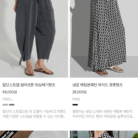
밑단스트랩 썸머코튼 워싱배기팬츠
냉감 헤링본패턴 와이드 큐롯팬츠
58,000원
28,000원
FREE,L
FREE
밑단의 스트랩으로 핏 조절이 가능해 조거팬츠
찰랑이는 냉감 소재와 세련된 헤링본 패턴이
처럼 다양한 스타일을 연출할 수 있는 아이템!
어우러진 와이드 팬츠! 여유로운 실루엣으로
허리 전체 밴딩과 스트링으로 편안한 착용감이
활동성이 뛰어나며, 가볍고 시원한 착용감으로
며, 넉넉한 포켓 디테일로 실용성을 더했어요~
한여름까지 부담 없이 즐기기 좋은 아이템입니
다.