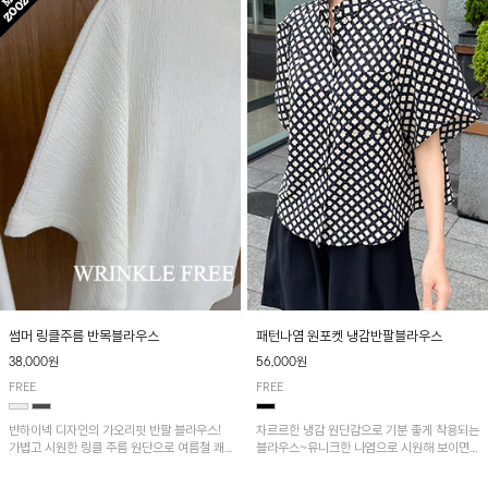
패턴나염 원포켓 냉감반팔블라우스
썸머 링클주름 반목블라우스
56,000원
38,000원
FREE
FREE
차르르한 냉감 원단감으로 기분 좋게 착용되는
반하이넥 디자인의 가오리핏 반팔 블라우스!
블라우스~유니크한 나염으로 시원해 보이면
가볍고 시원한 링클 주름 원단으로 여름철 쾌
서 흐르는 핏이 멋스러운 아이템!
적하게 즐기기 좋은 아이템이에요~