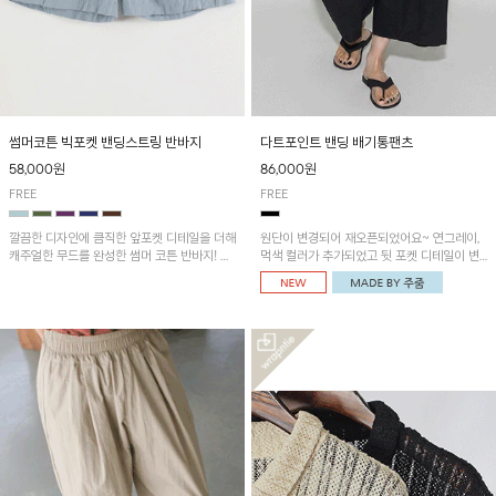
썸머코튼 빅포켓 밴딩스트링 반바지
다트포인트 밴딩 배기통팬츠
58,000원
86,000원
FREE
FREE
깔끔한 디자인에 큼직한 앞포켓 디테일을 더해
원단이 변경되어 재오픈되었어요~ 연그레이,
캐주얼한 무드를 완성한 썸머 코튼 반바지! 허
먹색 컬러가 추가되었고 뒷 포켓 디테일이 변
리 밴딩과 스트링으로 편안한 핏을 연출하며,
경되었습니다~가볍고 시원하게 착용되는 배
가볍고 쾌적한 착용감으로 여름 시즌 내내 데
기통팬츠! 허리밴딩과 여유로운 통으로 편안해
일리 하게 활용하기 좋아요~
매일 손이 자주 갈 아이템!