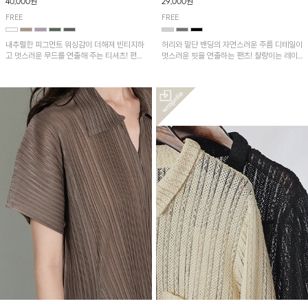
40,000원
29,000원
FREE
FREE
내추럴한 피그먼트 워싱감이 더해져 빈티지하
허리와 밑단 밴딩의 자연스러운 주름 디테일이
고 멋스러운 무드를 연출해 주는 티셔츠! 편안
멋스러운 핏을 연출하는 팬츠! 찰랑이는 레이
한 루즈핏으로 여유롭게 착용하기 좋은 아이템
온 소재로 가볍고 시원하게 착용되며, 여유로
이에요~
운 실루엣으로 활동성이 좋아 데일리 하게 즐
기기 좋은 아이템입니다~