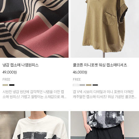
냉감 캡소매 나염원피스
쿨코튼 미니포켓 워싱 캡소매티셔츠
49,000원
46,000원
FREE
FREE
시원한 냉감 원단에 감각적인 나염을 더한 캡
겹 V넥 시보리 디테일과 미니 포켓이 더해진
소매 원피스! 가볍고 찰랑이는 소재감으로 쾌
캐주얼한 캡소매 티셔츠! 워싱 가공된 쿨코튼
적하게 착용되며, 밑단 트임 디테일이 더해져
원단으로 통기성이 좋아 쾌적하게 착용되며 다
활동성을 높였어요~
양한 하의와 매치하기 좋은 아이템입니다~