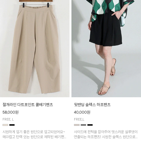
절개라인 다트포인트 쿨배기팬츠
뒷밴딩 슬랙스 하프팬츠
58,000원
40,000원
FREE, L
FREE,L
시원하게 입기 좋은 원단으로 입고되었어요~
사이드에 핀턱을 잡아주어 멋스러운 실루엣이
매끄럽고 탄력 있는 원단으로 제작된 배기팬츠
연출되는 하프팬츠! 시원한 슬랙스 원단으로