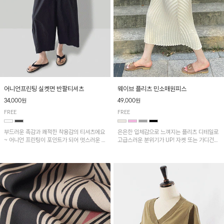
어니언프린팅 실켓면 반팔티셔츠
웨이브 플리츠 민소매원피스
34,000원
49,000원
FREE
FREE
부드러운 촉감과 쾌적한 착용감의 티셔츠에요
은은한 입체감으로 느껴지는 플리츠 디테일로
~ 어니언 프린팅이 포인트가 되어 멋스러운 아
고급스러운 분위기가 UP! 자켓 또는 가디건과
이템!!
같이 매치해도 잘 어울린답니다!