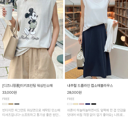
[디즈니정품]미키프린팅 워싱민소매
내추럴 드롭라인 캡소매블라우스
33,000원
28,000원
FREE
FREE
빈티지한 피그먼트 워싱면으로 제작된 민소매
쉬폰이 하늘하늘하면서도 앞쪽에 한 겹 안감을
티셔츠입니다~소프트하고 통기성 좋은 원단
덧대어 비침 걱정 없이 입기 좋아요:) 니트로
으로 편안하면서 유니크한 프린팅이 POINT!
배색된 어깨 캡소매가 자연스럽게 감싸주어 세
련된 무드를 연출 해준답니다~