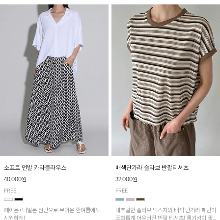
소프트 언발 카라블라우스
배색단가라 슬라브 반팔티셔츠
40,000원
32,000원
FREE
FREE
레이온+나일론 원단으로 무더운 한여름에도
내추럴한 슬라브 텍스처와 배색 단가라 패턴이
시원하게!
조화롭게 어우러진 반팔 티셔츠! 통기성이 좋