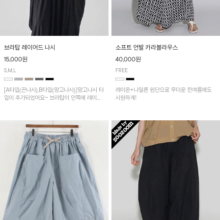
브라탑 레이어드 나시
소프트 언발 카라블라우스
15,000원
40,000원
S,M,L
FREE
[A타입(끈나시),B타입(망고나시)]망고나시 타
레이온+나일론 원단으로 무더운 한여름에도
입이 추가되었어요~ 브라탑이 안쪽에 레이어
시원하게!
드 되어 실용적인 나시!