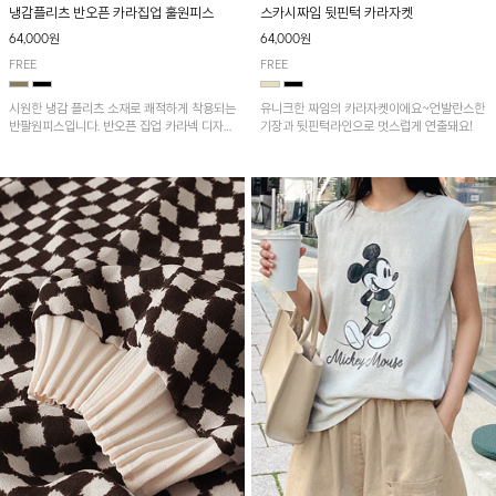
냉감플리츠 반오픈 카라집업 훌원피스
스카시짜임 뒷핀턱 카라자켓
64,000원
64,000원
FREE
FREE
시원한 냉감 플리츠 소재로 쾌적하게 착용되는
유니크한 짜임의 카라자켓이에요~언발란스한
반팔원피스입니다. 반오픈 집업 카라넥 디자인
기장과 뒷핀턱라인으로 멋스럽게 연출돼요!
이 깔끔한 포인트를 더해주며, 자연스럽게 퍼
지는 훌 실루엣이 여성스러운 분위기를 연출해
줘요~