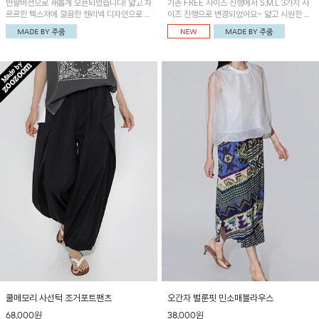
반팔버전으로 새롭게 오픈되었습니다! 얇고 차
기존 FREE 사이즈 진행에서 S,M,L 3가지 사
르르한 텍스처에 깔끔한 헨리넥 디자인으로 제
이즈 진행으로 변경되었어요~ 얇고 시원한 원
작된 블라우스예요~볼륨감있는 소매 셔링과
단으로 제작된 와이드팬츠! 베이직한 디자인으
세련된 나염패턴으로 유니크한 매력 UP!
로 코디 활용도가 높은 아이템이에요~
쿨메모리 사선턱 조거포트팬츠
오간자 벌룬핏 민소매블라우스
68,000원
38,000원