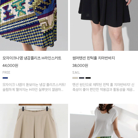
모자이크나염 냉감플리츠 H라인스커트
썸머텐션 핀턱훌 치마반바지
44,000원
38,000원
FREE
S,M,L
모자이크 나염이 돋보이는 냉감 플리츠스커트!
텐션 원단으로 제작된 핀턱 훌 치마반바지! 신
슬림하게 떨어지는 H라인 실루엣이 깔끔하고
축성이 좋아 편안한 착용감과 활동성을 제공하
여성스러운 핏을 연출해 줘요~ 허리 전체 밴딩
며 자연스럽게 살짝 퍼지는 핀턱 훌 라인이 여
으로 편안한 착용감이며, 밑단 트임으로 활동
성스러운 실루엣을 연출해 줘요~
성을 더했어요~