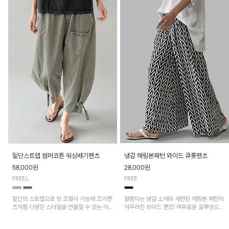
밑단스트랩 썸머코튼 워싱배기팬츠
냉감 헤링본패턴 와이드 큐롯팬츠
58,000원
28,000원
FREE,L
FREE
밑단의 스트랩으로 핏 조절이 가능해 조거팬
찰랑이는 냉감 소재와 세련된 헤링본 패턴이
츠처럼 다양한 스타일을 연출할 수 있는 아
어우러진 와이드 팬츠! 여유로운 실루엣으로
이템! 허리 전체 밴딩과 스트링으로 편안한
활동성이 뛰어나며, 가볍고 시원한 착용감으
착용감이며, 넉넉한 포켓 디테일로 실용성을
로 한여름까지 부담 없이 즐기기 좋은 아이