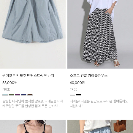
썸머코튼 빅포켓 밴딩스트링 반바지
소프트 언발 카라블라우스
58,000원
40,000원
FREE
FREE
깔끔한 디자인에 큼직한 앞포켓 디테일을 더해
레이온+나일론 원단으로 무더운 한여름에도
캐주얼한 무드를 완성한 썸머 코튼 반바지! 허
시원하게!
리 밴딩과 스트링으로 편안한 핏을 연출하며,
가볍고 쾌적한 착용감으로 여름 시즌 내내 데
일리 하게 활용하기 좋아요~