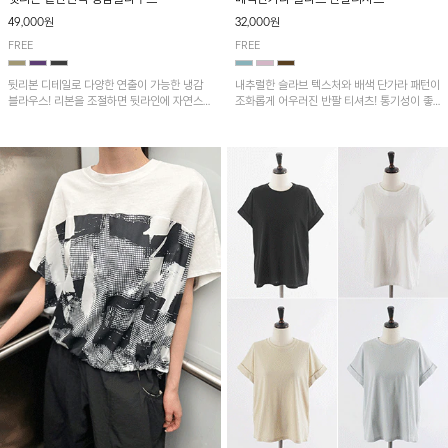
49,000원
32,000원
FREE
FREE
뒷리본 디테일로 다양한 연출이 가능한 냉감
내추럴한 슬라브 텍스처와 배색 단가라 패턴이
블라우스! 리본을 조절하면 뒷라인에 자연스러
조화롭게 어우러진 반팔 티셔츠! 통기성이 좋
운 셔링이 더해져 여성스러운 무드를 완성하
아 여름철 시원하게 착용하기 좋아요~
며, 밑단 핀턱 디테일이 더해져 세련된 포인트
를 더해줍니다.