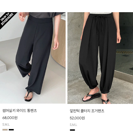
산뜻하게 입어보실 거예요~
썸머실키 와이드 통팬츠
앞핀턱 쿨터치 조거팬츠
68,000원
52,000원
S,M,L
S,M,L