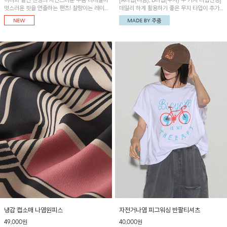
허리와 밑단 밴딩의 자연스러운 주름 디테일이
[A타입(나염), B타입(무지) 두 가지 타입진행]
멋스러운 핏을 연출하는 팬츠! 찰랑이는 레이
데일리 하게 활용하기 좋은 무지 타입이 추가
온 소재로 가볍고 시원하게 착용되며, 여유로
되었어요~ 볼륨감 있는 항아리핏 실루엣이 유
운 실루엣으로 활동성이 좋아 데일리 하게 즐
니크하며 포켓디테일이 POINT!
기기 좋은 아이템입니다~
냉감 캡소매 나염원피스
자전거나염 피그워싱 반팔티셔츠
49,000원
40,000원