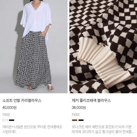
소프트 언발 카라블라우스
체커 플리츠배색 블라우스
40,000원
38,000원
FREE
FREE
레이온+나일론 원단으로 무더운 한여름에도
유니크한 체커 패턴으로 포인트가 되어 기본
시원하게!
하의에 코디하기 쉽고 통기성이 좋아 한여름에
도 시원하게 착용하기 좋답니다~