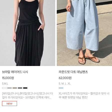
브라탑 레이어드 나시
라운드핏 다트 데님팬츠
15,000원
62,000원
S,M,L
S, M, L ,XL
[A타입(끈나시),B타입(망고나시)]망고나시 타
XL사이즈가 추가되었어요~ 컬러감과 핏이 너
입이 추가되었어요~ 브라탑이 안쪽에 레이어
무 예쁜 뒷밴딩 데님 팬츠!
드 되어 실용적인 나시!