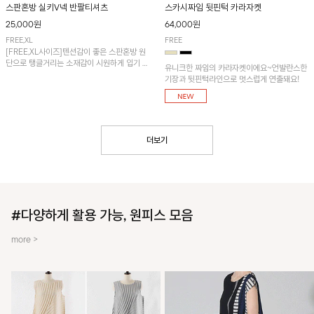
스판혼방 실키V넥 반팔티셔츠
스카시짜임 뒷핀턱 카라자켓
25,000원
64,000원
FREE,XL
FREE
[FREE,XL사이즈]텐션감이 좋은 스판혼방 원
단으로 탱글거리는 소재감이 시원하게 입기 좋
유니크한 짜임의 카라자켓이에요~언발란스한
은 냉감 티셔츠입니다.
기장과 뒷핀턱라인으로 멋스럽게 연출돼요!
더보기
#다양하게 활용 가능, 원피스 모음
more >