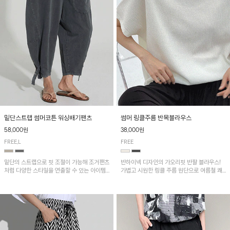
밑단스트랩 썸머코튼 워싱배기팬츠
썸머 링클주름 반목블라우스
58,000원
38,000원
FREE,L
FREE
밑단의 스트랩으로 핏 조절이 가능해 조거팬츠
반하이넥 디자인의 가오리핏 반팔 블라우스!
처럼 다양한 스타일을 연출할 수 있는 아이템!
가볍고 시원한 링클 주름 원단으로 여름철 쾌
허리 전체 밴딩과 스트링으로 편안한 착용감이
적하게 즐기기 좋은 아이템이에요~
며, 넉넉한 포켓 디테일로 실용성을 더했어요~