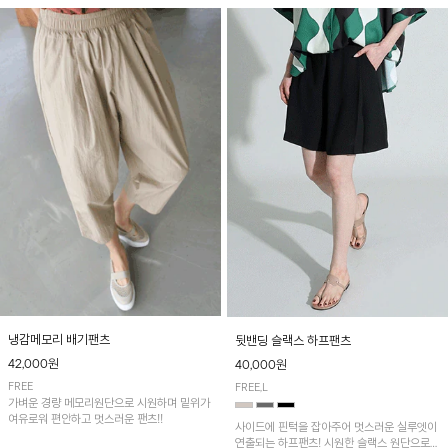
냉감메모리 배기팬츠
뒷밴딩 슬랙스 하프팬츠
42,000원
40,000원
FREE
FREE,L
가벼운 경량 메모리원단으로 시원하며 밑위가
여유로워 편안하고 멋스러운 팬츠!!
사이드에 핀턱을 잡아주어 멋스러운 실루엣이
연출되는 하프팬츠! 시원한 슬랙스 원단으로