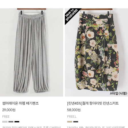
썸머레이온 하렘 배기팬츠
[린넨45%]절개 항아리핏 린넨스커트
29,000원
58,000원
FREE
FREE,L