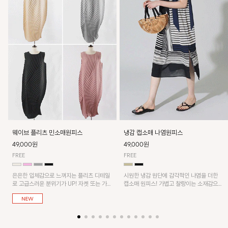
웨이브 플리츠 민소매원피스
냉감 캡소매 나염원피스
49,000원
49,000원
FREE
FREE
은은한 입체감으로 느껴지는 플리츠 디테일
시원한 냉감 원단에 감각적인 나염을 더한
로 고급스러운 분위기가 UP! 자켓 또는 가디
캡소매 원피스! 가볍고 찰랑이는 소재감으로
건과 같이 매치해도 잘 어울린답니다!
쾌적하게 착용되며, 밑단 트임 디테일이 더해
져 활동성을 높였어요~