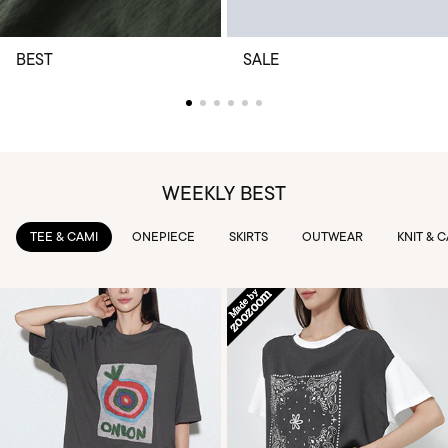
BEST
SALE
WEEKLY BEST
TEE & CAMI
ONEPIECE
SKIRTS
OUTWEAR
KNIT & 