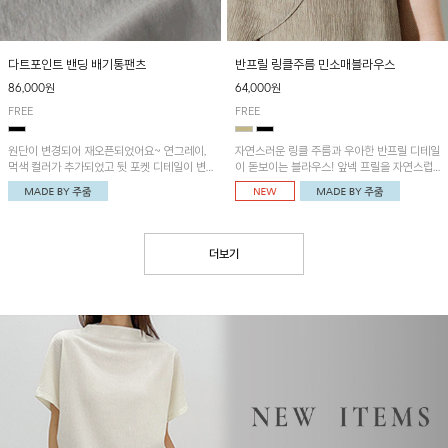
다트포인트 밴딩 배기통팬츠
반프릴 링클주름 민소매블라우스
86,000원
64,000원
FREE
FREE
원단이 변경되어 재오픈되었어요~ 연그레이,
자연스러운 링클 주름과 우아한 반프릴 디테일
먹색 컬러가 추가되었고 뒷 포켓 디테일이 변
이 돋보이는 블라우스! 앞넥 프릴을 자연스럽
경되었습니다~가볍고 시원하게 착용되는 배
게 내려 여성스러운 무드로 연출하거나, 어깨
기통팬츠! 허리밴딩과 여유로운 통으로 편안해
옆 단추에 걸어 세련된 카울넥 스타일로 연출
매일 손이 자주 갈 아이템!
할 수 있는 아이템이에요~
더보기