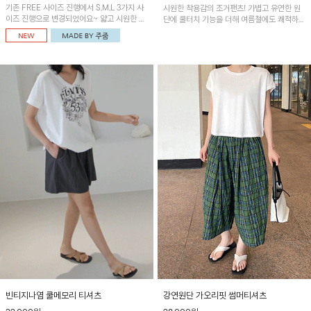
기존 FREE 사이즈 진행에서 S,M,L 3가지 사
시원한 착용감의 조거팬츠! 가볍고 유연한 원
이즈 진행으로 변경되었어요~ 얇고 시원한 원
단에 쿨터치 기능을 더해 여름철에도 쾌적하게
단으로 제작된 와이드팬츠! 베이직한 디자인으
입을 수 있으며, 앞 핀턱 디테일로 감각적인 실
로 코디 활용도가 높은 아이템이에요~
루엣을 연출해 편안함과 스타일을 모두 갖춘
아이템이에요~
빈티지나염 쿨메모리 티셔츠
강연원단 가오리핏 썸머티셔츠