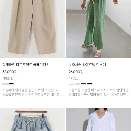
시어서커 라운드넥 민소매
절개라인 다트포인트 쿨배기팬츠
26,000원
58,000원
FREE,L
FREE, L
오돌토돌 시원한 텍스처의 시어서커 원단의 민
시원하게 입기 좋은 원단으로 입고되었어요~
소매에요~ 몸에 달라 붙지 않는 소재로 쾌적하
매끄럽고 탄력 있는 원단으로 제작된 배기팬츠
게 착용하기 좋은 ITEM!
입니다! 유니크한 다트절개 포인트가 돋보이며
뒷밴딩으로 편안하게~