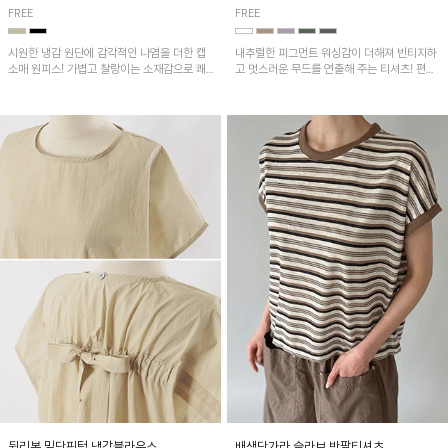
FREE
FREE
시원한 냉감 원단에 감각적인 나염을 더한 캡
내추럴한 피그먼트 워싱감이 더해져 빈티지하
소매 원피스! 가볍고 찰랑이는 소재감으로 쾌
고 멋스러운 무드를 연출해 주는 티셔츠! 편안
적하게 착용되며, 밑단 트임 디테일이 더해져
한 루즈핏으로 여유롭게 착용하기 좋은 아이템
활동성을 높였어요~
이에요~
뒷리본 밑단핀턱 냉감블라우스
배색단가라 슬라브 반팔티셔츠