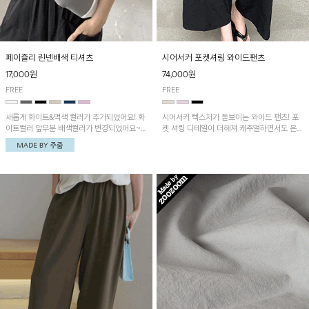
페이즐리 린넨배색 티셔츠
시어서커 포켓셔링 와이드팬츠
17,000원
74,000원
FREE
FREE
새롭게 화이트&먹색 컬러가 추가되었어요! 화
시어서커 텍스처가 돋보이는 와이드 팬츠! 포
이트컬러 앞부분 배색컬러가 변경되었어요~
켓 셔링 디테일이 더해져 캐주얼하면서도 은은
중앙 린넨배색으로 유니크하면서 페이즐리 패
한 포인트를 연출하며, 여유로운 와이드 핏으
턴으로 감각적인 분위기를 연출이 가능한 티셔
로 편안하고 멋스러운 실루엣을 완성해 줍니
츠!
다. 가볍고 쾌적한 착용감으로 여름철 데일리
아이템으로 활용하기 좋아요~