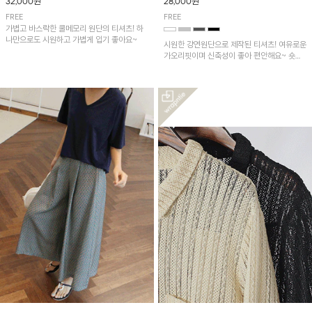
32,000원
28,000원
FREE
FREE
가볍고 바스락한 쿨메모리 원단의 티셔츠! 하
나만으로도 시원하고 가볍게 입기 좋아요~
시원한 강연원단으로 제작된 티셔츠! 여유로운
가오리핏이며 신축성이 좋아 편안해요~ 숏기
장이라 반바지나 배기핏팬츠, 스커트에 예쁘게
입기 좋습니다!