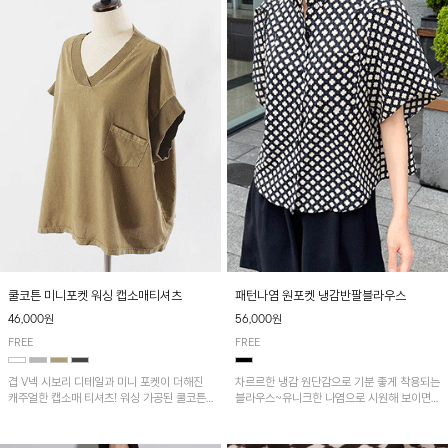
패턴나염 원포켓 냉감반팔블라우스
쿨코튼 미니포켓 워싱 캡소매티셔츠
56,000원
46,000원
FREE
FREE
차르르한 냉감 원단감으로 기분 좋게 착용되는
겹 V넥 시보리 디테일과 미니 포켓이 더해진
블라우스~유니크한 나염으로 시원해 보이면
캐주얼한 캡소매 티셔츠! 워싱 가공된 쿨코튼
서 흐르는 핏이 멋스러운 아이템!
원단으로 통기성이 좋아 쾌적하게 착용되며 다
양한 하의와 매치하기 좋은 아이템입니다~