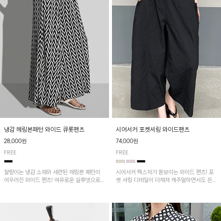
냉감 헤링본패턴 와이드 큐롯팬츠
시어서커 포켓셔링 와이드팬츠
28,000원
74,000원
FREE
FREE
찰랑이는 냉감 소재와 세련된 헤링본 패턴이
시어서커 텍스처가 돋보이는 와이드 팬츠! 포
어우러진 와이드 팬츠! 여유로운 실루엣으로
켓 셔링 디테일이 더해져 캐주얼하면서도 은은
활동성이 뛰어나며, 가볍고 시원한 착용감으로
한 포인트를 연출하며, 여유로운 와이드 핏으
한여름까지 부담 없이 즐기기 좋은 아이템입니
로 편안하고 멋스러운 실루엣을 완성해 줍니
다.
다. 가볍고 쾌적한 착용감으로 여름철 데일리
아이템으로 활용하기 좋아요~