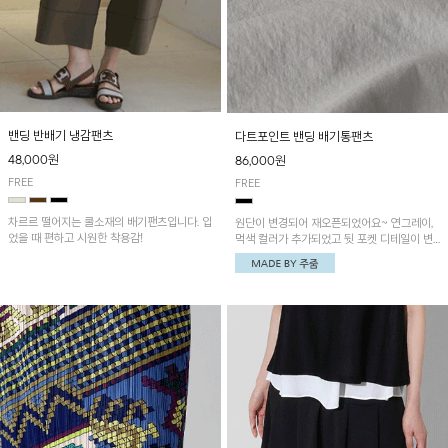
밴딩 반배기 냉감팬츠
다트포인트 밴딩 배기통팬츠
48,000원
86,000원
FREE
FREE
차르르 떨어지는 쿨소재의 배기팬츠입니다. 입
원단이 변경되어 재오픈되었어요~ 연그레이,
었을 때 편하고 시원한 착용감!
먹색 컬러가 추가되었고 뒷 포켓 디테일이 변
경되었습니다~가볍고 시원하게 착용되는 배
기통팬츠! 허리밴딩과 여유로운 통으로 편안해
매일 손이 자주 갈 아이템!