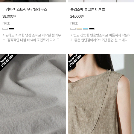
나염배색 스트링 냉감블라우스
롤업소매 쿨코튼 티셔츠
38,000원
24,000원
FREE
FREE
시원하고 쾌적한 냉감 소재로 제작된 블라우
가볍고 산뜻한 면혼방소재로 여름까지 착용하
스! 감각적인 나염 배색이 포인트가 되어 고급
기 좋은 원단감이에요~ 2단 롤업 된 소매디테
스럽고 세련된 분위기를 연출하며, 스트링 디
일이 캐주얼한 무드의 티셔츠로 언발란스한 기
테일로 핏 조절이 가능해 다양한 실루엣으로
장감은 뒷라인까지 예쁘게 연출돼요~
착용 가능합니다~