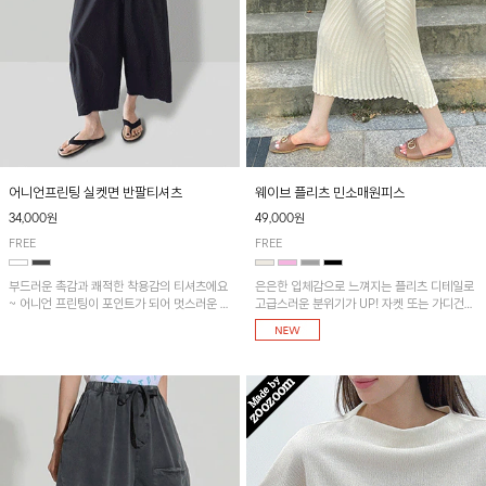
어니언프린팅 실켓면 반팔티셔츠
웨이브 플리츠 민소매원피스
34,000원
49,000원
FREE
FREE
부드러운 촉감과 쾌적한 착용감의 티셔츠에요
은은한 입체감으로 느껴지는 플리츠 디테일로
~ 어니언 프린팅이 포인트가 되어 멋스러운 아
고급스러운 분위기가 UP! 자켓 또는 가디건과
이템!!
같이 매치해도 잘 어울린답니다!