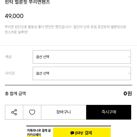
핀턱 벌룬핏 쭈리면팬츠
49,000
쭈리면 원단으로 활동성 좋아 편안한 팬츠입니다~ 밑단의 단추 트임 포인트와 벌룬핏으로
멋스러운 실루엣!
색상
사이즈
0
원
총 합계 금액
장바구니
즉시구매