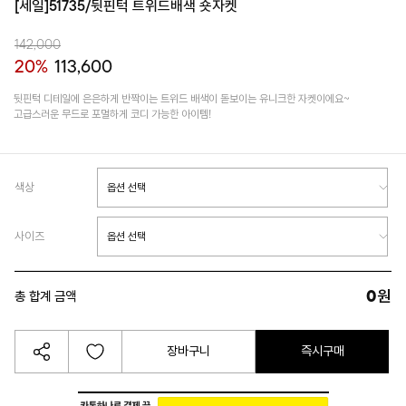
[세일]51735/뒷핀턱 트위드배색 숏자켓
142,000
20%
113,600
뒷핀턱 디테일에 은은하게 반짝이는 트위드 배색이 돋보이는 유니크한 자켓이에요~
고급스러운 무드로 포멀하게 코디 가능한 아이템!
색상
사이즈
0
원
총 합계 금액
장바구니
즉시구매