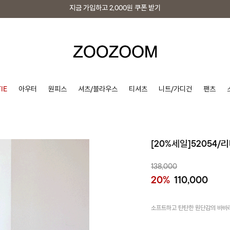
지금 가입하고
2,000원
쿠폰 받기
지금 가입하고
2,000원
쿠폰 받기
IE
아우터
원피스
셔츠/블라우스
티셔츠
니트/가디건
팬츠
[20%세일]52054
138,000
20%
110,000
소프트하고 탄탄한 원단감의 바바리