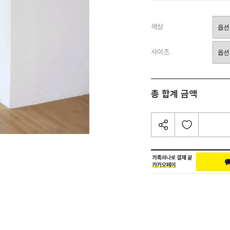
색상
사이즈
총 합계 금액