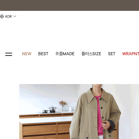
KOR
NEW
BEST
주줌MADE
플러스SIZE
SET
WRAPNT