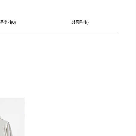
품후기(
0
)
상품문의()