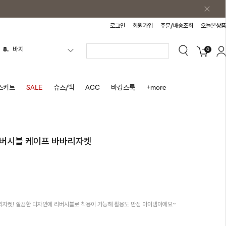
로그인
회원가입
주문/배송조회
오늘본상품
0
9.
조끼
10.
자켓
1.
원피스
스커트
SALE
슈즈/백
ACC
바캉스룩
+more
2.
블라우스
3.
나시
4.
티셔츠
/리버시블 케이프 바바리자켓
5.
플리츠
6.
나시원피스
7.
치마반바지
8.
바지
자켓! 깔끔한 디자인에 리버시블로 착용이 가능해 활용도 만점 아이템이에요~