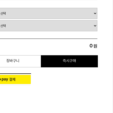
0
원
장바구니
즉시구매