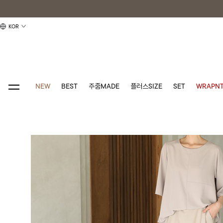
KOR
NEW
BEST
주줌MADE
플러스SIZE
SET
WRAPNT