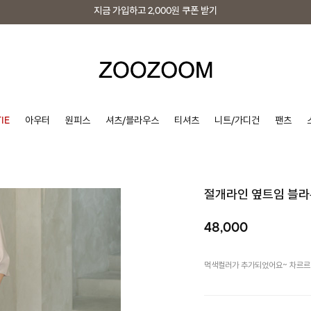
지금 가입하고
2,000원
쿠폰 받기
지금 가입하고
2,000원
쿠폰 받기
IE
아우터
원피스
셔츠/블라우스
티셔츠
니트/가디건
팬츠
절개라인 옆트임 블
48,000
먹색컬러가 추가되었어요~ 차르르한