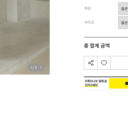
색상
사이즈
총 합계 금액
/
1
3