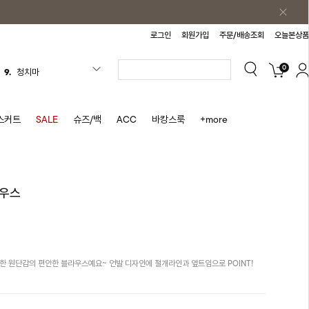
로그인
회원가입
주문/배송조회
오늘본상품
0
9.
청치마
10.
바스락원피스
1.
원피스
스커트
SALE
슈즈/백
ACC
바캉스룩
+more
2.
블라우스
3.
나시
4.
스커트
라우스
5.
반바지
6.
여름티
7.
가디건
 원단감의 편안한 블라우스예요~ 언발 디자인에 절개라인과 옆트임으로 POINT!
8.
셔츠