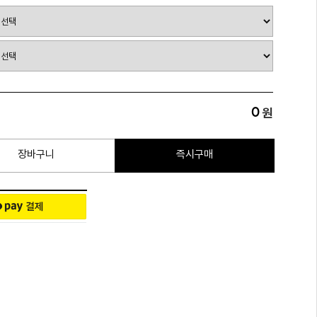
0
원
장바구니
즉시구매