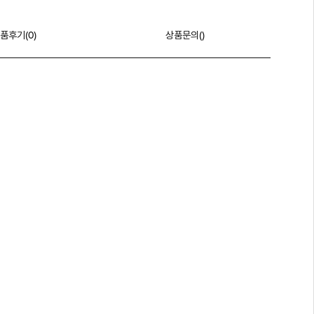
품후기(
0
)
상품문의()