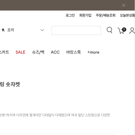
로그인
회원가입
주문/배송조회
오늘본상품
0
10.
자켓
1.
원피스
2.
블라우스
스커트
SALE
슈즈/백
ACC
바캉스룩
+more
3.
나시
4.
티셔츠
5.
플리츠
트링 숏자켓
6.
나시원피스
7.
치마반바지
8.
바지
켓! 하이넥 디자인에 절개라인 디테일이 더해졌으며 넥과 밑단 스트링으로 다양한
9.
조끼