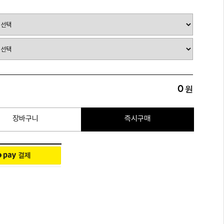
0
원
장바구니
즉시구매