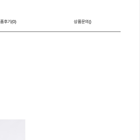
품후기(
0
)
상품문의()