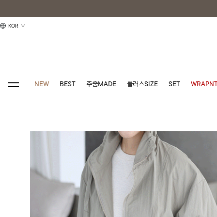
KOR
NEW
BEST
주줌MADE
플러스SIZE
SET
WRAPNT