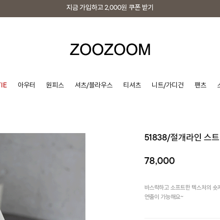
지금 가입하고
2,000원
쿠폰 받기
지금 가입하고
2,000원
쿠폰 받기
IE
아우터
원피스
셔츠/블라우스
티셔츠
니트/가디건
팬츠
51838/절개라인 스
78,000
바스락하고 소프트한 텍스처의 숏자
연출이 가능해요~