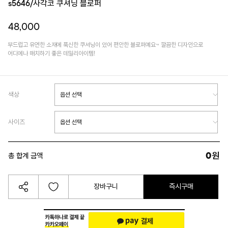
s5646/사각코 쿠셔닝 블로퍼
48,000
부드럽고 유연한 소재에 푹신한 쿠셔닝이 있어 편안한 블로퍼예요~ 깔끔한 디자인으로
어디에나 매치하기 좋은 데일리아이템!
색상
사이즈
0
원
총 합계 금액
장바구니
즉시구매