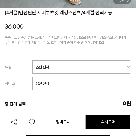
1
/
5
[4계절]텐션원단 세미부츠컷 레깅스팬츠/4계절 선택가능
36,000
쫀쫀하고 신축성 좋은 소재감과 와이드한 전체 허리밴딩으로 편안한 레깅스팬츠! 군더더기
없이 깔끔한 라인에 체형커버에도 효과적이라 손이 자주 갈 아이템이에요!
색상
사이즈
0
원
총 합계 금액
장바구니
즉시구매