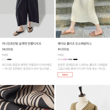
어니언프린팅 실켓면 반팔티셔츠
웨이브 플리츠 민소매원피스
34,000원
49,000원
FREE
FREE
부드러운 촉감과 쾌적한 착용감의 티셔츠에요
은은한 입체감으로 느껴지는 플리츠 디테일로
~ 어니언 프린팅이 포인트가 되어 멋스러운 아
고급스러운 분위기가 UP! 자켓 또는 가디건과
이템!!
같이 매치해도 잘 어울린답니다!