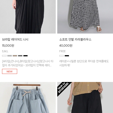
브라탑 레이어드 나시
소프트 언발 카라블라우스
15,000원
40,000원
S,M,L
FREE
[A타입(끈나시),B타입(망고나시)]망고나시 타
레이온+나일론 원단으로 무더운 한여름에도
입이 추가되었어요~ 브라탑이 안쪽에 레이어
시원하게!
드 되어 실용적인 나시!