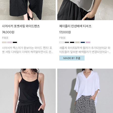
시어서커 포켓셔링 와이드팬츠
페이즐리 린넨배색 티셔츠
74,000원
17,000원
FREE
FREE
시어서커 텍스처가 돋보이는 와이드 팬츠! 포
새롭게 화이트&먹색 컬러가 추가되었어요! 화
켓 셔링 디테일이 더해져 캐주얼하면서도 은은
이트컬러 앞부분 배색컬러가 변경되었어요~
한 포인트를 연출하며, 여유로운 와이드 핏으
중앙 린넨배색으로 유니크하면서 페이즐리 패
로 편안하고 멋스러운 실루엣을 완성해 줍니
턴으로 감각적인 분위기를 연출이 가능한 티셔
다. 가볍고 쾌적한 착용감으로 여름철 데일리
츠!
아이템으로 활용하기 좋아요~