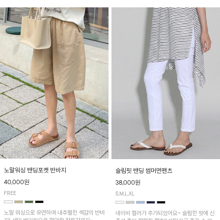
노말워싱 밴딩포켓 반바지
슬림핏 밴딩 썸머면팬츠
40,000원
38,000원
FREE
S,M,L,XL
노말 워싱으로 유연하며 내추럴한 색감의 반바
네이비 컬러가 추가되었어요~ 슬림한 핏에 신