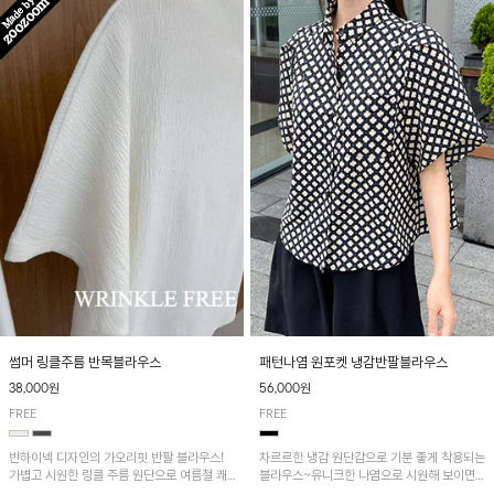
패턴나염 원포켓 냉감반팔블라우스
썸머 링클주름 반목블라우스
56,000원
38,000원
FREE
FREE
차르르한 냉감 원단감으로 기분 좋게 착용되는
반하이넥 디자인의 가오리핏 반팔 블라우스!
블라우스~유니크한 나염으로 시원해 보이면
가볍고 시원한 링클 주름 원단으로 여름철 쾌
서 흐르는 핏이 멋스러운 아이템!
적하게 즐기기 좋은 아이템이에요~