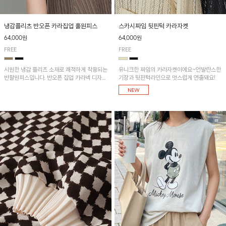
냉감플리츠 반오픈 카라집업 훌원피스
스카시짜임 뒷핀턱 카라자켓
64,000원
64,000원
FREE
FREE
시원한 냉감 플리츠 소재로 쾌적하게 착용되는
유니크한 짜임의 카라자켓이에요~언발란스한
반팔원피스입니다. 반오픈 집업 카라넥 디자인
기장과 뒷핀턱라인으로 멋스럽게 연출돼요!
이 깔끔한 포인트를 더해주며, 자연스럽게 퍼
지는 훌 실루엣이 여성스러운 분위기를 연출해
줘요~