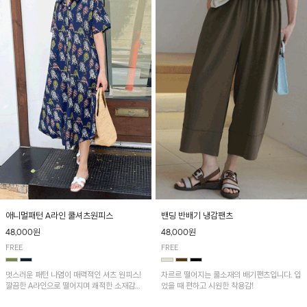
애니멀패턴 A라인 쿨셔츠원피스
밴딩 반배기 냉감팬츠
48,000원
48,000원
FREE
FREE
멋스러운 패턴 나염이 매력적인 셔츠 원피스!
차르르 떨어지는 쿨소재의 배기팬츠입니다. 입
깔끔한 A라인으로 떨어지며 쾌적한 소재감으
었을 때 편하고 시원한 착용감!
로 산뜻하게 착용돼요~