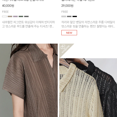
40,000원
29,000원
FREE
FREE
내추럴한 피그먼트 워싱감이 더해져 빈티지하
허리와 밑단 밴딩의 자연스러운 주름 디테일이
고 멋스러운 무드를 연출해 주는 티셔츠! 편안
멋스러운 핏을 연출하는 팬츠! 찰랑이는 레이
한 루즈핏으로 여유롭게 착용하기 좋은 아이템
온 소재로 가볍고 시원하게 착용되며, 여유로
이에요~
운 실루엣으로 활동성이 좋아 데일리 하게 즐
기기 좋은 아이템입니다~