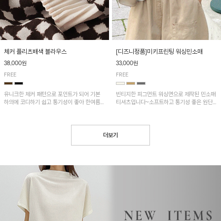
[디즈니정품]미키프린팅 워싱민소매
체커 플리츠배색 블라우스
33,000원
38,000원
FREE
FREE
빈티지한 피그먼트 워싱면으로 제작된 민소매
유니크한 체커 패턴으로 포인트가 되어 기본
티셔츠입니다~소프트하고 통기성 좋은 원단
하의에 코디하기 쉽고 통기성이 좋아 한여름에
으로 편안하면서 유니크한 프린팅이 POINT!
도 시원하게 착용하기 좋답니다~
더보기