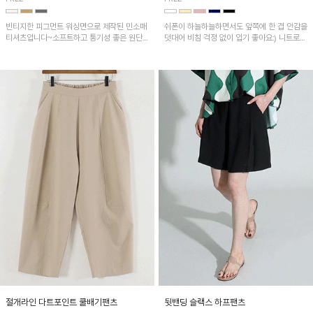
빈티지한 피그먼트 워싱면으로 제작된 민소매
쉬폰이 하늘하늘하면서도 앞쪽에 한 겹 안감을
티셔츠입니다~소프트하고 통기성 좋은 원단
덧대어 비침 걱정 없이 입기 좋아요:) 니트로
으로 편안하면서 유니크한 프린팅이 POINT!
배색된 어깨 캡소매가 자연스럽게 감싸주어 세
련된 무드를 연출 해준답니다~
절개라인 다트포인트 쿨배기팬츠
뒷밴딩 슬랙스 하프팬츠