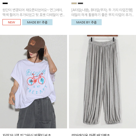
원단이 변경되어 재오픈되었어요~ 연그레이,
[A타입(나염), B타입(무지) 두 가지 타입진행]
먹색 컬러가 추가되었고 뒷 포켓 디테일이 변
데일리 하게 활용하기 좋은 무지 타입이 추가
경되었습니다~가볍고 시원하게 착용되는 배
되었어요~ 볼륨감 있는 항아리핏 실루엣이 유
기통팬츠! 허리밴딩과 여유로운 통으로 편안해
니크하며 포켓디테일이 POINT!
매일 손이 자주 갈 아이템!
자전거나염 피그워싱 반팔티셔츠
썸머레이온 하렘 배기팬츠