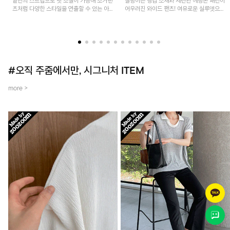
밑단의 스트랩으로 핏 조절이 가능해 조거팬
찰랑이는 냉감 소재와 세련된 헤링본 패턴이
츠처럼 다양한 스타일을 연출할 수 있는 아
어우러진 와이드 팬츠! 여유로운 실루엣으로
이템! 허리 전체 밴딩과 스트링으로 편안한
활동성이 뛰어나며, 가볍고 시원한 착용감으
착용감이며, 넉넉한 포켓 디테일로 실용성을
로 한여름까지 부담 없이 즐기기 좋은 아이
더했어요~
템입니다.
#오직 주줌에서만, 시그니처 ITEM
more >