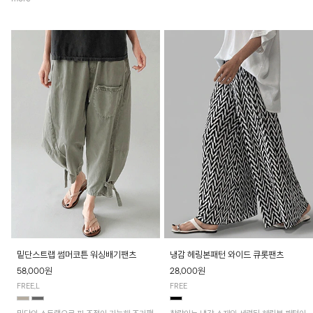
밑단스트랩 썸머코튼 워싱배기팬츠
냉감 헤링본패턴 와이드 큐롯팬츠
58,000원
28,000원
FREE,L
FREE