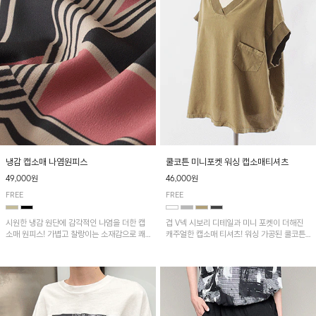
냉감 캡소매 나염원피스
쿨코튼 미니포켓 워싱 캡소매티셔츠
49,000원
46,000원
FREE
FREE
시원한 냉감 원단에 감각적인 나염을 더한 캡
겹 V넥 시보리 디테일과 미니 포켓이 더해진
소매 원피스! 가볍고 찰랑이는 소재감으로 쾌
캐주얼한 캡소매 티셔츠! 워싱 가공된 쿨코튼
적하게 착용되며, 밑단 트임 디테일이 더해져
원단으로 통기성이 좋아 쾌적하게 착용되며 다
활동성을 높였어요~
양한 하의와 매치하기 좋은 아이템입니다~