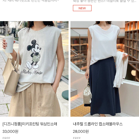
지! 세미 배기핏으로 편안한 착용감까지~
축성 좋아 짱편한 팬츠!! 데일리로 즐길 수 있
는 기본 컬러들로 준비했어요~
[디즈니정품]미키프린팅 워싱민소매
내추럴 드롭라인 캡소매블라우스
33,000원
28,000원
FREE
FREE