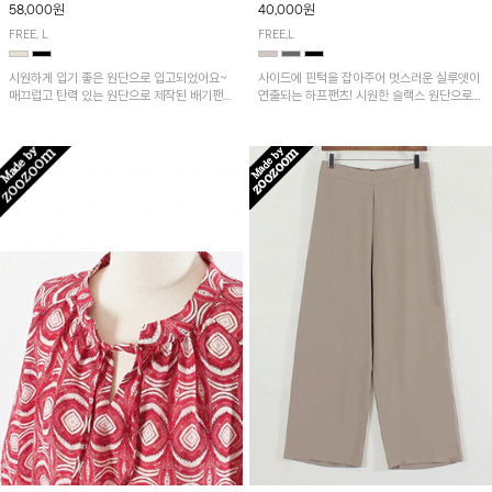
58,000원
40,000원
FREE, L
FREE,L
시원하게 입기 좋은 원단으로 입고되었어요~
사이드에 핀턱을 잡아주어 멋스러운 실루엣이
매끄럽고 탄력 있는 원단으로 제작된 배기팬츠
연출되는 하프팬츠! 시원한 슬랙스 원단으로
입니다! 유니크한 다트절개 포인트가 돋보이며
산뜻하게 입어보실 거예요~
뒷밴딩으로 편안하게~