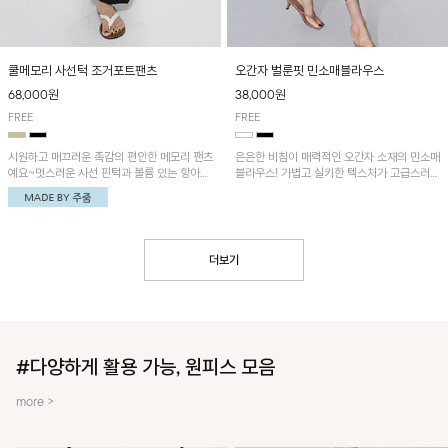
쿨메모리 사선턱 조거포트팬츠
오간자 벌룬핏 민소매블라우스
68,000원
38,000원
FREE
FREE
시원하고 매끄러운 촉감의 편안한 메모리 팬츠
은은한 비침이 매력적인 오간자 소재의 민소매
예요~멋스러운 사선 핀턱과 볼륨 있는 항아리
블라우스! 가볍고 실키한 텍스처가 고급스러운
핏이 유니크한 아이템!
무드를 더해주며, 벌룬핏 실루엣이 멋스러운
아이템이에요~
더보기
#다양하게 활용 가능, 원피스 모음
more >