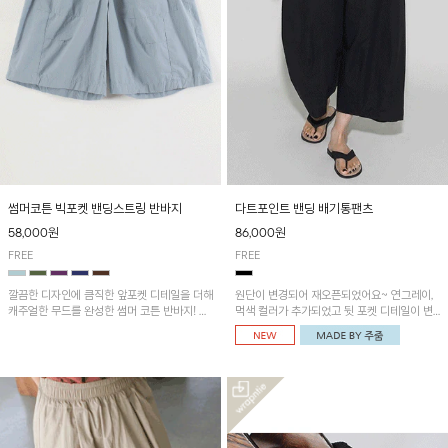
썸머코튼 빅포켓 밴딩스트링 반바지
다트포인트 밴딩 배기통팬츠
58,000원
86,000원
FREE
FREE
깔끔한 디자인에 큼직한 앞포켓 디테일을 더해
원단이 변경되어 재오픈되었어요~ 연그레이,
캐주얼한 무드를 완성한 썸머 코튼 반바지! 허
먹색 컬러가 추가되었고 뒷 포켓 디테일이 변
리 밴딩과 스트링으로 편안한 핏을 연출하며,
경되었습니다~가볍고 시원하게 착용되는 배
가볍고 쾌적한 착용감으로 여름 시즌 내내 데
기통팬츠! 허리밴딩과 여유로운 통으로 편안해
일리 하게 활용하기 좋아요~
매일 손이 자주 갈 아이템!