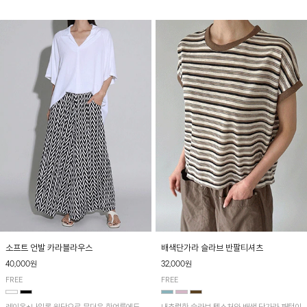
소프트 언발 카라블라우스
배색단가라 슬라브 반팔티셔츠
40,000원
32,000원
FREE
FREE