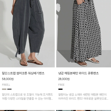
밑단스트랩 썸머코튼 워싱배기팬츠
냉감 헤링본패턴 와이드 큐롯팬츠
58,000원
28,000원
FREE,L
FREE
밑단의 스트랩으로 핏 조절이 가능해 조거팬츠
찰랑이는 냉감 소재와 세련된 헤링본 패턴이
처럼 다양한 스타일을 연출할 수 있는 아이템!
어우러진 와이드 팬츠! 여유로운 실루엣으로
허리 전체 밴딩과 스트링으로 편안한 착용감이
활동성이 뛰어나며, 가볍고 시원한 착용감으로
며, 넉넉한 포켓 디테일로 실용성을 더했어요~
한여름까지 부담 없이 즐기기 좋은 아이템입니
다.