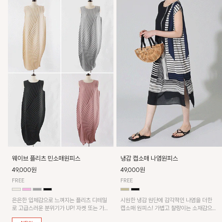
웨이브 플리츠 민소매원피스
냉감 캡소매 나염원피스
49,000원
49,000원
FREE
FREE
은은한 입체감으로 느껴지는 플리츠 디테일
시원한 냉감 원단에 감각적인 나염을 더한
로 고급스러운 분위기가 UP! 자켓 또는 가디
캡소매 원피스! 가볍고 찰랑이는 소재감으로
건과 같이 매치해도 잘 어울린답니다!
쾌적하게 착용되며, 밑단 트임 디테일이 더해