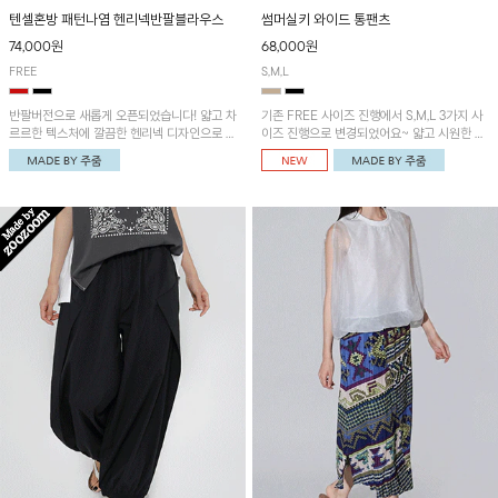
텐셀혼방 패턴나염 헨리넥반팔블라우스
썸머실키 와이드 통팬츠
74,000원
68,000원
FREE
S,M,L
반팔버전으로 새롭게 오픈되었습니다! 얇고 차
기존 FREE 사이즈 진행에서 S,M,L 3가지 사
르르한 텍스처에 깔끔한 헨리넥 디자인으로 제
이즈 진행으로 변경되었어요~ 얇고 시원한 원
작된 블라우스예요~볼륨감있는 소매 셔링과
단으로 제작된 와이드팬츠! 베이직한 디자인으
세련된 나염패턴으로 유니크한 매력 UP!
로 코디 활용도가 높은 아이템이에요~