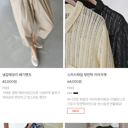
냉감메모리 배기팬츠
스카시짜임 뒷핀턱 카라자켓
42,000원
64,000원
FREE
FREE
가벼운 경량 메모리원단으로 시원하며 밑위가
여유로워 편안하고 멋스러운 팬츠!!
유니크한 짜임의 카라자켓이에요~언발란스한
기장과 뒷핀턱라인으로 멋스럽게 연출돼요!