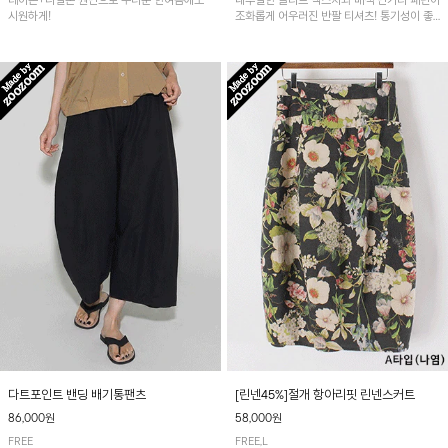
레이온+나일론 원단으로 무더운 한여름에도
내추럴한 슬라브 텍스처와 배색 단가라 패턴이
시원하게!
조화롭게 어우러진 반팔 티셔츠! 통기성이 좋
아 여름철 시원하게 착용하기 좋아요~
다트포인트 밴딩 배기통팬츠
[린넨45%]절개 항아리핏 린넨스커트
86,000원
58,000원
FREE
FREE,L