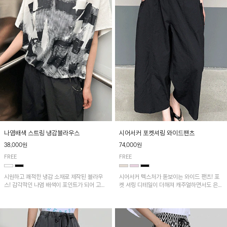
나염배색 스트링 냉감블라우스
시어서커 포켓셔링 와이드팬츠
38,000원
74,000원
FREE
FREE
시원하고 쾌적한 냉감 소재로 제작된 블라우
시어서커 텍스처가 돋보이는 와이드 팬츠! 포
스! 감각적인 나염 배색이 포인트가 되어 고급
켓 셔링 디테일이 더해져 캐주얼하면서도 은은
스럽고 세련된 분위기를 연출하며, 스트링 디
한 포인트를 연출하며, 여유로운 와이드 핏으
테일로 핏 조절이 가능해 다양한 실루엣으로
로 편안하고 멋스러운 실루엣을 완성해 줍니
착용 가능합니다~
다. 가볍고 쾌적한 착용감으로 여름철 데일리
아이템으로 활용하기 좋아요~