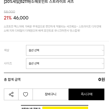
[20%세일]52119/소매포인트 스트라이프 셔츠
58,000
21%
46,000
소프트한 텍스처에 가벼운 무게감으로 편안하게 착용되는 셔츠예요~ 스트라이프 디자인에
소매 지퍼 디테일이 더해졌으며 배색 포인트로 유니크하면서 멋스럽게!
색상
사이즈
0
원
총 합계 금액
장바구니
즉시구매