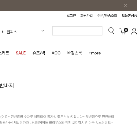
로그인
회원가입
주문/배송조회
오늘본상품
0
1.
원피스
2.
블라우스
3.
나시
스커트
SALE
슈즈/백
ACC
바캉스룩
+more
4.
스커트
5.
반바지
6.
여름티
로반바지
7.
가디건
8.
셔츠
9.
청치마
었어요~ 린넨혼방 소재로 제작되어 통기성 좋은 반바지입니다~ 뒷밴딩으로 편안하며
10.
바스락원피스
 활용가능! 세일러카라 나시레이어드 블라우스와 함께 코디하시면 더욱 멋스러워요~