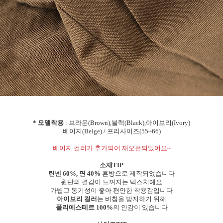
* 모델착용
: 브라운(Brown),블랙(Black),아이보리(Ivory)
베이지(Beige) / 프리사이즈(55~66)
베이지 컬러가 추가되어 재오픈되었어요~
소재TIP
린넨 60%, 면 40%
혼방으로 제작되었습니다
원단의 결감이 느껴지는 텍스처예요
가볍고 통기성이 좋아 편안한 착용감입니다
아이보리 컬러
는 비침을 방지하기 위해
폴리에스테르 100%
의 안감이 있습니다