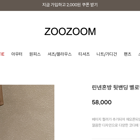
지금 가입하고
2,000원
쿠폰 받기
지금 가입하고
2,000원
쿠폰 받기
IE
아우터
원피스
셔츠/블라우스
티셔츠
니트/가디건
팬츠
린넨혼방 뒷밴딩 벨
58,000
베이지 컬러가 추가되어 재오픈되
깔끔한 디자인으로 다양한 코디에