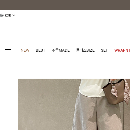
KOR
NEW
BEST
주줌MADE
플러스SIZE
SET
WRAPNT