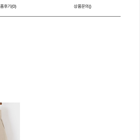
품후기(
0
)
상품문의()