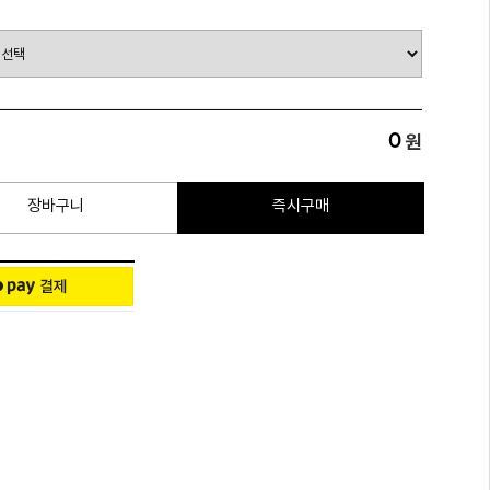
0
원
장바구니
즉시구매