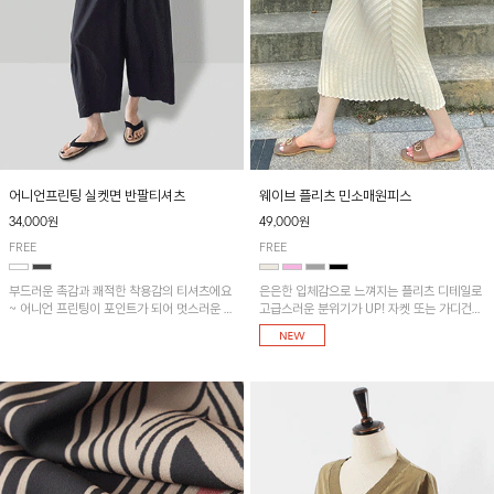
어니언프린팅 실켓면 반팔티셔츠
웨이브 플리츠 민소매원피스
34,000원
49,000원
FREE
FREE
부드러운 촉감과 쾌적한 착용감의 티셔츠에요
은은한 입체감으로 느껴지는 플리츠 디테일로
~ 어니언 프린팅이 포인트가 되어 멋스러운 아
고급스러운 분위기가 UP! 자켓 또는 가디건과
이템!!
같이 매치해도 잘 어울린답니다!