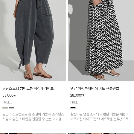
밑단스트랩 썸머코튼 워싱배기팬츠
냉감 헤링본패턴 와이드 큐롯팬츠
58,000원
28,000원
FREE,L
FREE
밑단의 스트랩으로 핏 조절이 가능해 조거팬츠
찰랑이는 냉감 소재와 세련된 헤링본 패턴이
처럼 다양한 스타일을 연출할 수 있는 아이템!
어우러진 와이드 팬츠! 여유로운 실루엣으로
허리 전체 밴딩과 스트링으로 편안한 착용감이
활동성이 뛰어나며, 가볍고 시원한 착용감으로
며, 넉넉한 포켓 디테일로 실용성을 더했어요~
한여름까지 부담 없이 즐기기 좋은 아이템입니
다.