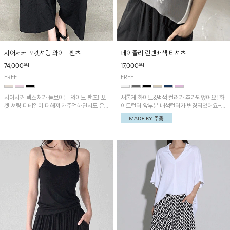
시어서커 포켓셔링 와이드팬츠
페이즐리 린넨배색 티셔츠
74,000원
17,000원
FREE
FREE
시어서커 텍스처가 돋보이는 와이드 팬츠! 포
새롭게 화이트&먹색 컬러가 추가되었어요! 화
켓 셔링 디테일이 더해져 캐주얼하면서도 은은
이트컬러 앞부분 배색컬러가 변경되었어요~
한 포인트를 연출하며, 여유로운 와이드 핏으
중앙 린넨배색으로 유니크하면서 페이즐리 패
로 편안하고 멋스러운 실루엣을 완성해 줍니
턴으로 감각적인 분위기를 연출이 가능한 티셔
다. 가볍고 쾌적한 착용감으로 여름철 데일리
츠!
아이템으로 활용하기 좋아요~