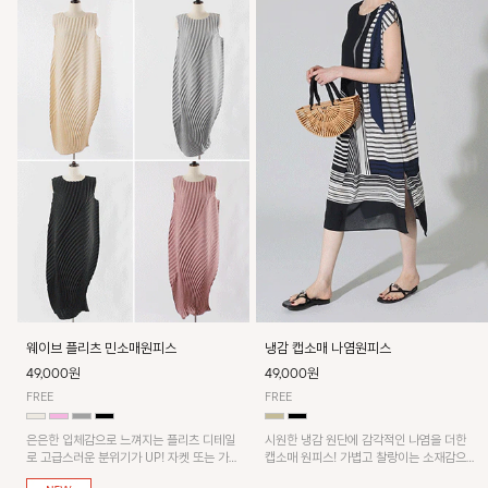
웨이브 플리츠 민소매원피스
냉감 캡소매 나염원피스
49,000원
49,000원
FREE
FREE
은은한 입체감으로 느껴지는 플리츠 디테일
시원한 냉감 원단에 감각적인 나염을 더한
로 고급스러운 분위기가 UP! 자켓 또는 가디
캡소매 원피스! 가볍고 찰랑이는 소재감으로
건과 같이 매치해도 잘 어울린답니다!
쾌적하게 착용되며, 밑단 트임 디테일이 더해