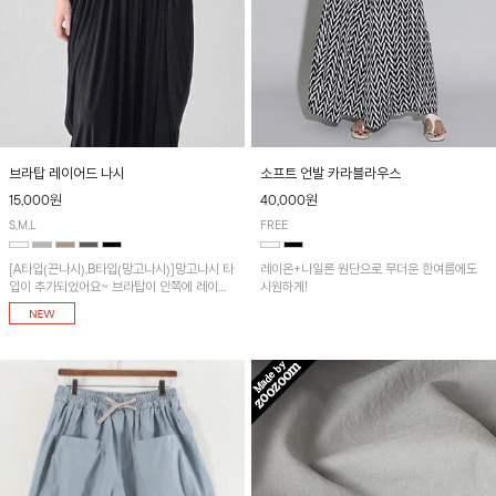
브라탑 레이어드 나시
소프트 언발 카라블라우스
15,000원
40,000원
S,M,L
FREE
[A타입(끈나시),B타입(망고나시)]망고나시 타
레이온+나일론 원단으로 무더운 한여름에도
입이 추가되었어요~ 브라탑이 안쪽에 레이어
시원하게!
드 되어 실용적인 나시!