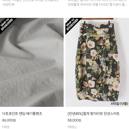
레이온+나일론 원단으로 무더운 한여름에도
내추럴한 슬라브 텍스처와 배색 단가라 패턴이
시원하게!
조화롭게 어우러진 반팔 티셔츠! 통기성이 좋
아 여름철 시원하게 착용하기 좋아요~
다트포인트 밴딩 배기통팬츠
[린넨45%]절개 항아리핏 린넨스커트
86,000원
58,000원
FREE
FREE,L