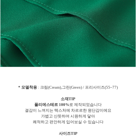
* 모델착용
: 크림(Cream),그린(Green) / 프리사이즈(55~77)
소재TIP
폴리에스테르 100%
로 제작되었습니다
결감이 느껴지는 텍스처에 차르르한 원단감이에요
가볍고 산뜻하며 시원하게 닿아
쾌적하고 편안하게 입어보실 수 있습니다
사이즈TIP