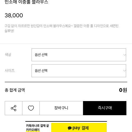
민소매 이중훌 블라우스
38,000
구김 없이 차르르한 원단감의 민소매 블라우스예요~ 깔끔한 이중 훌 디자인으로 세련된
실루엣!
색상
사이즈
0
원
총 합계 금액
장바구니
즉시구매