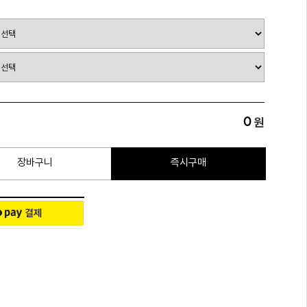
0
원
장바구니
즉시구매