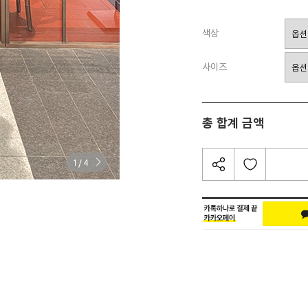
색상
사이즈
총 합계 금액
/
1
4