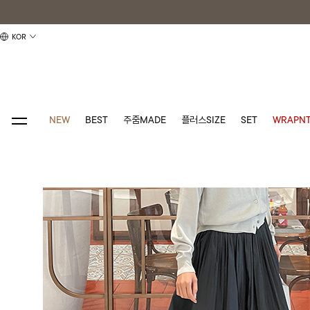
KOR
NEW
BEST
주줌MADE
플러스SIZE
SET
WRAPNT