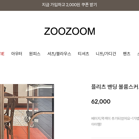
지금 가입하고
2,000원
쿠폰 받기
지금 가입하고
2,000원
쿠폰 받기
IE
아우터
원피스
셔츠/블라우스
티셔츠
니트/가디건
팬츠
플리츠 밴딩 볼륨스커
62,000
베이지,먹색이 추가되었어요~!가볍
아이템!