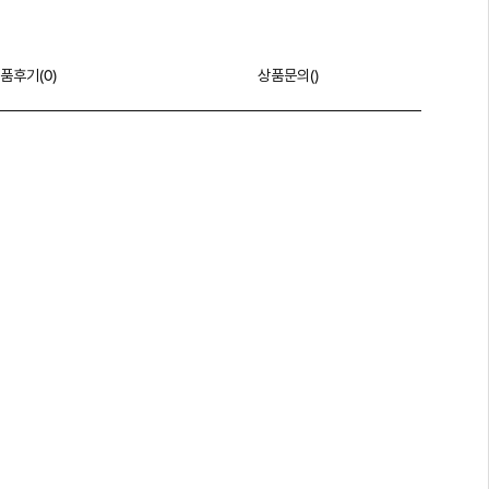
품후기(
0
)
상품문의()