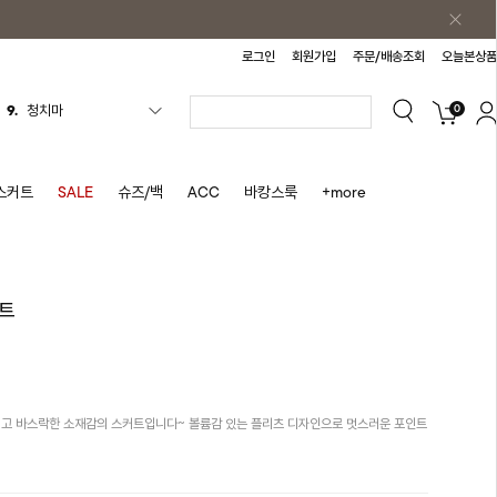
로그인
회원가입
주문/배송조회
오늘본상품
0
10.
바스락원피스
1.
원피스
2.
블라우스
스커트
SALE
슈즈/백
ACC
바캉스룩
+more
3.
나시
4.
스커트
5.
반바지
트
6.
여름티
7.
가디건
8.
셔츠
고 바스락한 소재감의 스커트입니다~ 볼륨감 있는 플리츠 디자인으로 멋스러운 포인트
9.
청치마