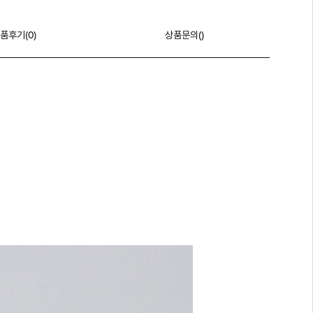
품후기(
0
)
상품문의()