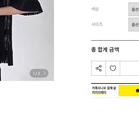
색상
사이즈
총 합계 금액
/
1
3