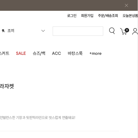
로그인
회원가입
주문/배송조회
오늘본상품
0
10.
자켓
1.
원피스
2.
블라우스
스커트
SALE
슈즈/백
ACC
바캉스룩
+more
3.
나시
4.
티셔츠
5.
플리츠
카라자켓
6.
나시원피스
7.
치마반바지
8.
바지
언발란스한 기장과 뒷핀턱라인으로 멋스럽게 연출돼요!
9.
조끼