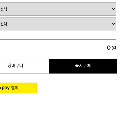
0
원
장바구니
즉시구매