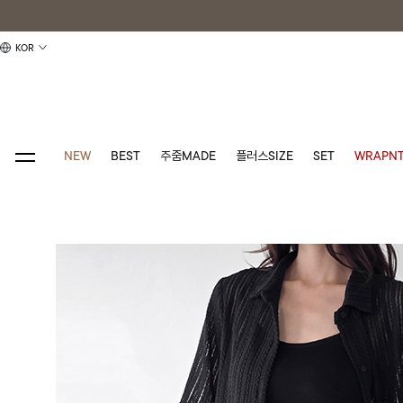
KOR
NEW
BEST
주줌MADE
플러스SIZE
SET
WRAPNT