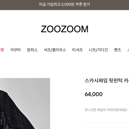
지금 가입하고
2,000원
쿠폰 받기
지금 가입하고
2,000원
쿠폰 받기
IE
아우터
원피스
셔츠/블라우스
티셔츠
니트/가디건
팬츠
스카시짜임 뒷핀턱 
64,000
유니크한 짜임의 카라자켓이에요~