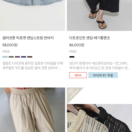
썸머코튼 빅포켓 밴딩스트링 반바지
다트포인트 밴딩 배기통팬츠
58,000원
86,000원
FREE
FREE
깔끔한 디자인에 큼직한 앞포켓 디테일을 더해
원단이 변경되어 재오픈되었어요~ 연그레이,
캐주얼한 무드를 완성한 썸머 코튼 반바지! 허
먹색 컬러가 추가되었고 뒷 포켓 디테일이 변
리 밴딩과 스트링으로 편안한 핏을 연출하며,
경되었습니다~가볍고 시원하게 착용되는 배
가볍고 쾌적한 착용감으로 여름 시즌 내내 데
기통팬츠! 허리밴딩과 여유로운 통으로 편안해
일리 하게 활용하기 좋아요~
매일 손이 자주 갈 아이템!