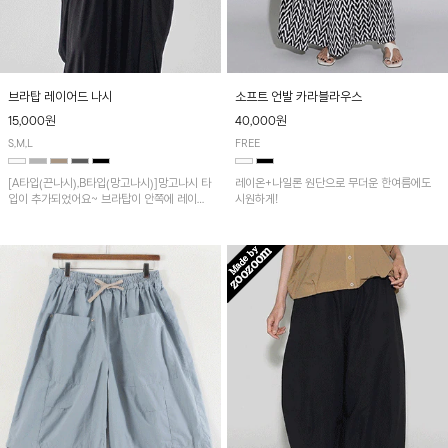
브라탑 레이어드 나시
소프트 언발 카라블라우스
15,000원
40,000원
S,M,L
FREE
[A타입(끈나시),B타입(망고나시)]망고나시 타
레이온+나일론 원단으로 무더운 한여름에도
입이 추가되었어요~ 브라탑이 안쪽에 레이어
시원하게!
드 되어 실용적인 나시!