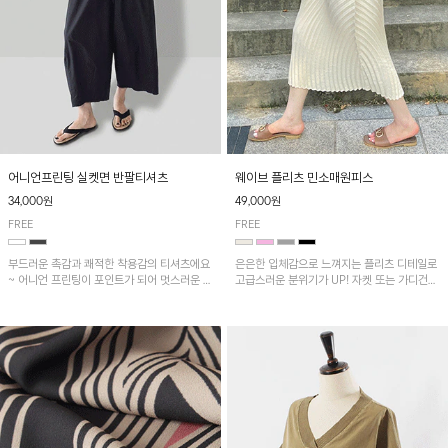
어니언프린팅 실켓면 반팔티셔츠
웨이브 플리츠 민소매원피스
34,000원
49,000원
FREE
FREE
부드러운 촉감과 쾌적한 착용감의 티셔츠에요
은은한 입체감으로 느껴지는 플리츠 디테일로
~ 어니언 프린팅이 포인트가 되어 멋스러운 아
고급스러운 분위기가 UP! 자켓 또는 가디건과
이템!!
같이 매치해도 잘 어울린답니다!