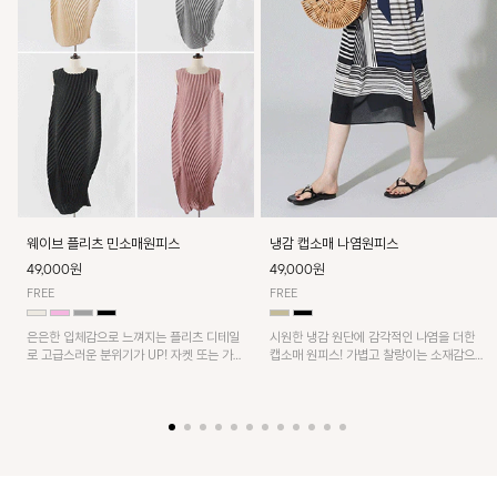
웨이브 플리츠 민소매원피스
냉감 캡소매 나염원피스
49,000원
49,000원
FREE
FREE
은은한 입체감으로 느껴지는 플리츠 디테일
시원한 냉감 원단에 감각적인 나염을 더한
로 고급스러운 분위기가 UP! 자켓 또는 가디
캡소매 원피스! 가볍고 찰랑이는 소재감으로
건과 같이 매치해도 잘 어울린답니다!
쾌적하게 착용되며, 밑단 트임 디테일이 더해
져 활동성을 높였어요~