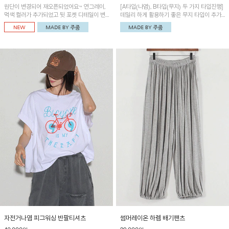
원단이 변경되어 재오픈되었어요~ 연그레이,
[A타입(나염), B타입(무지) 두 가지 타입진행]
먹색 컬러가 추가되었고 뒷 포켓 디테일이 변
데일리 하게 활용하기 좋은 무지 타입이 추가
경되었습니다~가볍고 시원하게 착용되는 배
되었어요~ 볼륨감 있는 항아리핏 실루엣이 유
기통팬츠! 허리밴딩과 여유로운 통으로 편안해
니크하며 포켓디테일이 POINT!
매일 손이 자주 갈 아이템!
자전거나염 피그워싱 반팔티셔츠
썸머레이온 하렘 배기팬츠