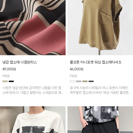
냉감 캡소매 나염원피스
쿨코튼 미니포켓 워싱 캡소매티셔츠
49,000원
46,000원
FREE
FREE
시원한 냉감 원단에 감각적인 나염을 더한 캡
겹 V넥 시보리 디테일과 미니 포켓이 더해진
소매 원피스! 가볍고 찰랑이는 소재감으로 쾌
캐주얼한 캡소매 티셔츠! 워싱 가공된 쿨코튼
적하게 착용되며, 밑단 트임 디테일이 더해져
원단으로 통기성이 좋아 쾌적하게 착용되며 다
활동성을 높였어요~
양한 하의와 매치하기 좋은 아이템입니다~