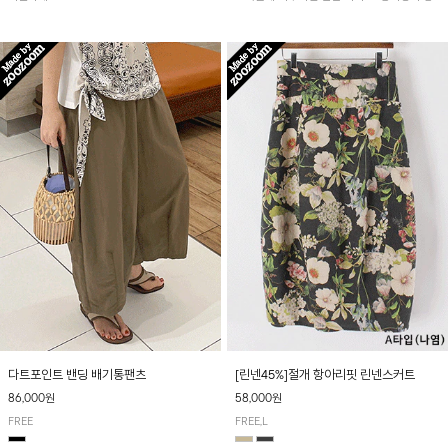
아 여름철 시원하게 착용하기 좋아요~
다트포인트 밴딩 배기통팬츠
[린넨45%]절개 항아리핏 린넨스커트
86,000원
58,000원
FREE
FREE,L