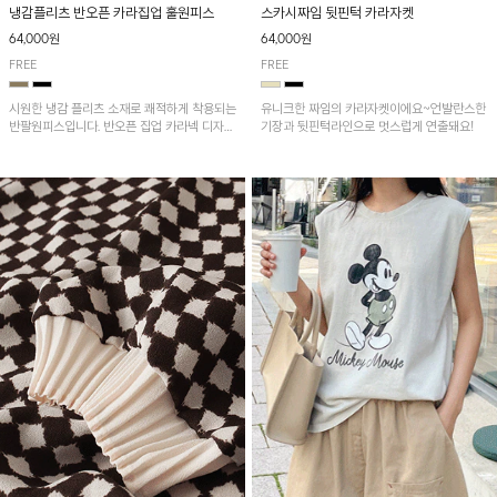
냉감플리츠 반오픈 카라집업 훌원피스
스카시짜임 뒷핀턱 카라자켓
64,000원
64,000원
FREE
FREE
시원한 냉감 플리츠 소재로 쾌적하게 착용되는
유니크한 짜임의 카라자켓이에요~언발란스한
반팔원피스입니다. 반오픈 집업 카라넥 디자인
기장과 뒷핀턱라인으로 멋스럽게 연출돼요!
이 깔끔한 포인트를 더해주며, 자연스럽게 퍼
지는 훌 실루엣이 여성스러운 분위기를 연출해
줘요~