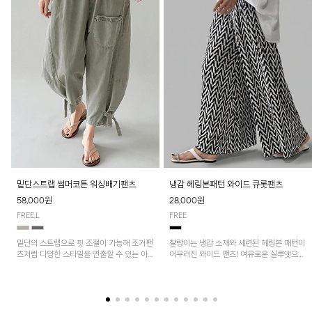
밑단스트랩 썸머코튼 워싱배기팬츠
냉감 헤링본패턴 와이드 큐롯팬츠
58,000원
28,000원
FREE,L
FREE
밑단의 스트랩으로 핏 조절이 가능해 조거팬
찰랑이는 냉감 소재와 세련된 헤링본 패턴이
츠처럼 다양한 스타일을 연출할 수 있는 아
어우러진 와이드 팬츠! 여유로운 실루엣으로
이템! 허리 전체 밴딩과 스트링으로 편안한
활동성이 뛰어나며, 가볍고 시원한 착용감으
착용감이며, 넉넉한 포켓 디테일로 실용성을
로 한여름까지 부담 없이 즐기기 좋은 아이
더했어요~
템입니다.