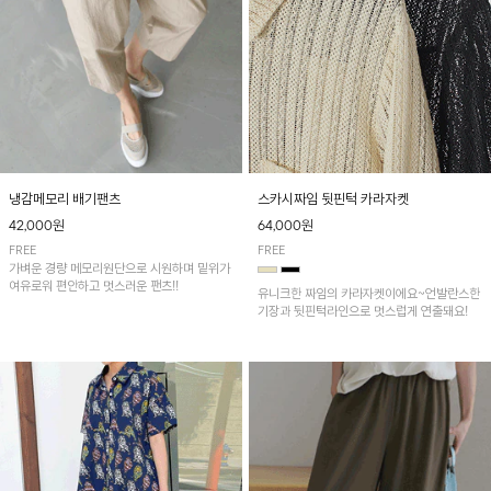
냉감메모리 배기팬츠
스카시짜임 뒷핀턱 카라자켓
42,000원
64,000원
FREE
FREE
가벼운 경량 메모리원단으로 시원하며 밑위가
여유로워 편안하고 멋스러운 팬츠!!
유니크한 짜임의 카라자켓이에요~언발란스한
기장과 뒷핀턱라인으로 멋스럽게 연출돼요!