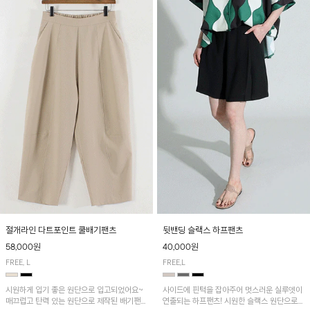
절개라인 다트포인트 쿨배기팬츠
뒷밴딩 슬랙스 하프팬츠
58,000원
40,000원
FREE, L
FREE,L
시원하게 입기 좋은 원단으로 입고되었어요~
사이드에 핀턱을 잡아주어 멋스러운 실루엣이
매끄럽고 탄력 있는 원단으로 제작된 배기팬츠
연출되는 하프팬츠! 시원한 슬랙스 원단으로