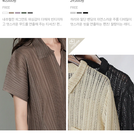
40,000원
29,000원
FREE
FREE
내추럴한 피그먼트 워싱감이 더해져 빈티지하
허리와 밑단 밴딩의 자연스러운 주름 디테일이
고 멋스러운 무드를 연출해 주는 티셔츠! 편안
멋스러운 핏을 연출하는 팬츠! 찰랑이는 레이
한 루즈핏으로 여유롭게 착용하기 좋은 아이템
온 소재로 가볍고 시원하게 착용되며, 여유로
이에요~
운 실루엣으로 활동성이 좋아 데일리 하게 즐
기기 좋은 아이템입니다~