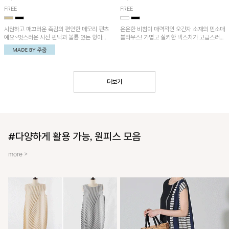
FREE
FREE
시원하고 매끄러운 촉감의 편안한 메모리 팬츠
은은한 비침이 매력적인 오간자 소재의 민소매
예요~멋스러운 사선 핀턱과 볼륨 있는 항아리
블라우스! 가볍고 실키한 텍스처가 고급스러운
핏이 유니크한 아이템!
무드를 더해주며, 벌룬핏 실루엣이 멋스러운
아이템이에요~
더보기
#다양하게 활용 가능, 원피스 모음
more >