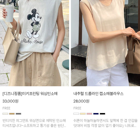
[디즈니정품]미키프린팅 워싱민소매
내추럴 드롭라인 캡소매블라우스
33,000원
28,000원
FREE
FREE
빈티지한 피그먼트 워싱면으로 제작된 민소매
쉬폰이 하늘하늘하면서도 앞쪽에 한 겹 안감을
티셔츠입니다~소프트하고 통기성 좋은 원단
덧대어 비침 걱정 없이 입기 좋아요:) 니트로
으로 편안하면서 유니크한 프린팅이 POINT!
배색된 어깨 캡소매가 자연스럽게 감싸주어 세
련된 무드를 연출 해준답니다~