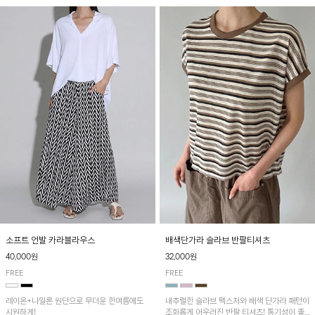
소프트 언발 카라블라우스
배색단가라 슬라브 반팔티셔츠
40,000원
32,000원
FREE
FREE
레이온+나일론 원단으로 무더운 한여름에도
내추럴한 슬라브 텍스처와 배색 단가라 패턴이
시원하게!
조화롭게 어우러진 반팔 티셔츠! 통기성이 좋