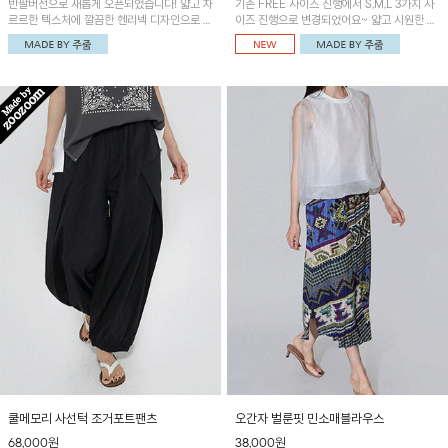
반팔버전으로 새롭게 오픈되었습니다! 얇고 차
기존 FREE 사이즈 진행에서 S,M,L 3가지 사
르르한 텍스처에 깔끔한 헨리넥 디자인으로 제
이즈 진행으로 변경되었어요~ 얇고 시원한 원
작된 블라우스예요~볼륨감있는 소매 셔링과
단으로 제작된 와이드팬츠! 베이직한 디자인으
세련된 나염패턴으로 유니크한 매력 UP!
로 코디 활용도가 높은 아이템이에요~
쿨메모리 사선턱 조거포트팬츠
오간자 벌룬핏 민소매블라우스
68,000원
38,000원