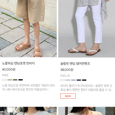
노말워싱 밴딩포켓 반바지
슬림핏 밴딩 썸머면팬츠
40,000원
38,000원
FREE
S,M,L,XL
노말 워싱으로 유연하며 내추럴한 색감의 반바
네이비 컬러가 추가되었어요~ 슬림한 핏에 신
지! 세미 배기핏으로 편안한 착용감까지~
축성 좋아 짱편한 팬츠!! 데일리로 즐길 수 있
는 기본 컬러들로 준비했어요~