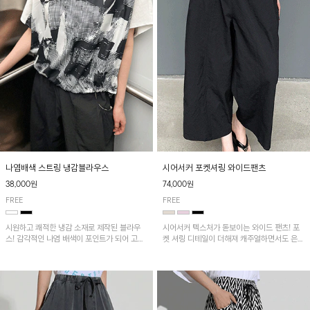
나염배색 스트링 냉감블라우스
시어서커 포켓셔링 와이드팬츠
38,000원
74,000원
FREE
FREE
시원하고 쾌적한 냉감 소재로 제작된 블라우
시어서커 텍스처가 돋보이는 와이드 팬츠! 포
스! 감각적인 나염 배색이 포인트가 되어 고급
켓 셔링 디테일이 더해져 캐주얼하면서도 은은
스럽고 세련된 분위기를 연출하며, 스트링 디
한 포인트를 연출하며, 여유로운 와이드 핏으
테일로 핏 조절이 가능해 다양한 실루엣으로
로 편안하고 멋스러운 실루엣을 완성해 줍니
착용 가능합니다~
다. 가볍고 쾌적한 착용감으로 여름철 데일리
아이템으로 활용하기 좋아요~