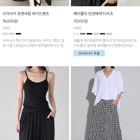
시어서커 포켓셔링 와이드팬츠
페이즐리 린넨배색 티셔츠
74,000원
17,000원
FREE
FREE
시어서커 텍스처가 돋보이는 와이드 팬츠! 포
새롭게 화이트&먹색 컬러가 추가되었어요! 화
켓 셔링 디테일이 더해져 캐주얼하면서도 은은
이트컬러 앞부분 배색컬러가 변경되었어요~
한 포인트를 연출하며, 여유로운 와이드 핏으
중앙 린넨배색으로 유니크하면서 페이즐리 패
로 편안하고 멋스러운 실루엣을 완성해 줍니
턴으로 감각적인 분위기를 연출이 가능한 티셔
다. 가볍고 쾌적한 착용감으로 여름철 데일리
츠!
아이템으로 활용하기 좋아요~