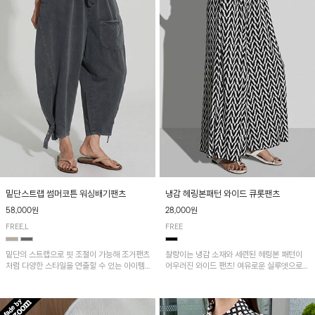
밑단스트랩 썸머코튼 워싱배기팬츠
냉감 헤링본패턴 와이드 큐롯팬츠
58,000원
28,000원
FREE,L
FREE
밑단의 스트랩으로 핏 조절이 가능해 조거팬츠
찰랑이는 냉감 소재와 세련된 헤링본 패턴이
처럼 다양한 스타일을 연출할 수 있는 아이템!
어우러진 와이드 팬츠! 여유로운 실루엣으로
허리 전체 밴딩과 스트링으로 편안한 착용감이
활동성이 뛰어나며, 가볍고 시원한 착용감으로
며, 넉넉한 포켓 디테일로 실용성을 더했어요~
한여름까지 부담 없이 즐기기 좋은 아이템입니
다.