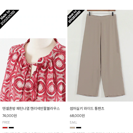
입니다! 유니크한 다트절개 포인트가 돋보이며
산뜻하게 입어보실 거예요~
뒷밴딩으로 편안하게~
텐셀혼방 패턴나염 헨리넥반팔블라우스
썸머실키 와이드 통팬츠
74,000원
68,000원
FREE
S,M,L