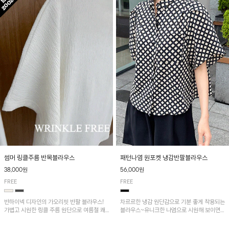
패턴나염 원포켓 냉감반팔블라우스
썸머 링클주름 반목블라우스
56,000원
38,000원
FREE
FREE
차르르한 냉감 원단감으로 기분 좋게 착용되는
반하이넥 디자인의 가오리핏 반팔 블라우스!
블라우스~유니크한 나염으로 시원해 보이면
가볍고 시원한 링클 주름 원단으로 여름철 쾌
서 흐르는 핏이 멋스러운 아이템!
적하게 즐기기 좋은 아이템이에요~