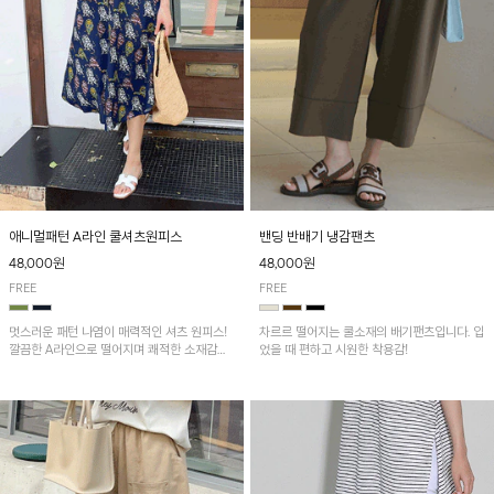
애니멀패턴 A라인 쿨셔츠원피스
밴딩 반배기 냉감팬츠
48,000원
48,000원
FREE
FREE
멋스러운 패턴 나염이 매력적인 셔츠 원피스!
차르르 떨어지는 쿨소재의 배기팬츠입니다. 입
깔끔한 A라인으로 떨어지며 쾌적한 소재감으
었을 때 편하고 시원한 착용감!
로 산뜻하게 착용돼요~