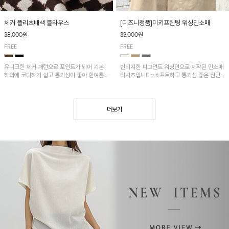
[디즈니정품]미키프린팅 워싱민소매
체커 플리츠배색 블라우스
33,000원
38,000원
FREE
FREE
빈티지한 피그먼트 워싱면으로 제작된 민소매
유니크한 체커 패턴으로 포인트가 되어 기본
티셔츠입니다~소프트하고 통기성 좋은 원단
하의에 코디하기 쉽고 통기성이 좋아 한여름에
으로 편안하면서 유니크한 프린팅이 POINT!
도 시원하게 착용하기 좋답니다~
더보기