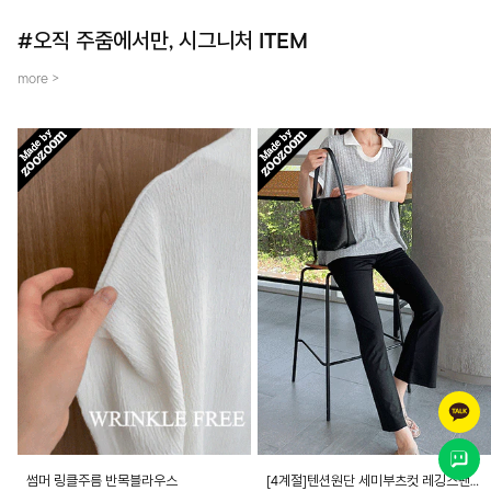
#오직 주줌에서만, 시그니처 ITEM
more >
썸머 링클주름 반목블라우스
[4계절]텐션원단 세미부츠컷 레깅스팬