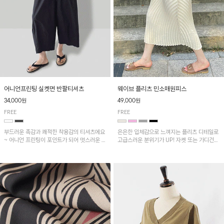
어니언프린팅 실켓면 반팔티셔츠
웨이브 플리츠 민소매원피스
34,000원
49,000원
FREE
FREE
부드러운 촉감과 쾌적한 착용감의 티셔츠에요
은은한 입체감으로 느껴지는 플리츠 디테일로
~ 어니언 프린팅이 포인트가 되어 멋스러운 아
고급스러운 분위기가 UP! 자켓 또는 가디건과
이템!!
같이 매치해도 잘 어울린답니다!