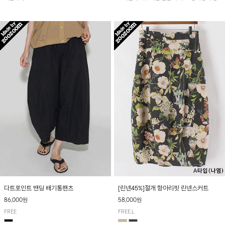
아 여름철 시원하게 착용하기 좋아요~
다트포인트 밴딩 배기통팬츠
[린넨45%]절개 항아리핏 린넨스커트
86,000원
58,000원
FREE
FREE,L