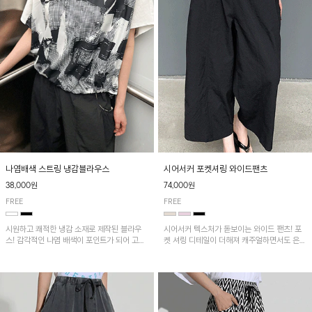
나염배색 스트링 냉감블라우스
시어서커 포켓셔링 와이드팬츠
38,000원
74,000원
FREE
FREE
시원하고 쾌적한 냉감 소재로 제작된 블라우
시어서커 텍스처가 돋보이는 와이드 팬츠! 포
스! 감각적인 나염 배색이 포인트가 되어 고급
켓 셔링 디테일이 더해져 캐주얼하면서도 은은
스럽고 세련된 분위기를 연출하며, 스트링 디
한 포인트를 연출하며, 여유로운 와이드 핏으
테일로 핏 조절이 가능해 다양한 실루엣으로
로 편안하고 멋스러운 실루엣을 완성해 줍니
착용 가능합니다~
다. 가볍고 쾌적한 착용감으로 여름철 데일리
아이템으로 활용하기 좋아요~