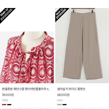
입니다! 유니크한 다트절개 포인트가 돋보이며
산뜻하게 입어보실 거예요~
뒷밴딩으로 편안하게~
텐셀혼방 패턴나염 헨리넥반팔블라우스
썸머실키 와이드 통팬츠
74,000원
68,000원
FREE
S,M,L