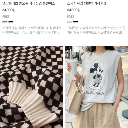
냉감플리츠 반오픈 카라집업 훌원피스
스카시짜임 뒷핀턱 카라자켓
64,000원
64,000원
FREE
FREE
시원한 냉감 플리츠 소재로 쾌적하게 착용되는
유니크한 짜임의 카라자켓이에요~언발란스한
반팔원피스입니다. 반오픈 집업 카라넥 디자인
기장과 뒷핀턱라인으로 멋스럽게 연출돼요!
이 깔끔한 포인트를 더해주며, 자연스럽게 퍼
지는 훌 실루엣이 여성스러운 분위기를 연출해
줘요~