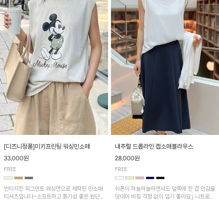
[디즈니정품]미키프린팅 워싱민소매
내추럴 드롭라인 캡소매블라우스
33,000원
28,000원
FREE
FREE
빈티지한 피그먼트 워싱면으로 제작된 민소매
쉬폰이 하늘하늘하면서도 앞쪽에 한 겹 안감을
티셔츠입니다~소프트하고 통기성 좋은 원단
덧대어 비침 걱정 없이 입기 좋아요:) 니트로
으로 편안하면서 유니크한 프린팅이 POINT!
배색된 어깨 캡소매가 자연스럽게 감싸주어 세
련된 무드를 연출 해준답니다~