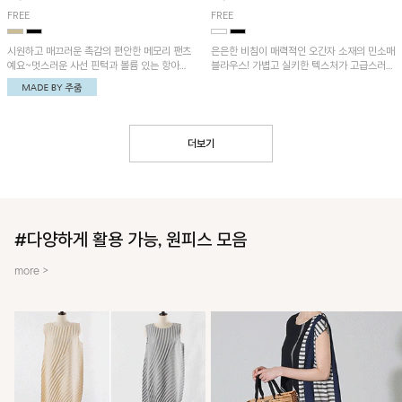
FREE
FREE
시원하고 매끄러운 촉감의 편안한 메모리 팬츠
은은한 비침이 매력적인 오간자 소재의 민소매
예요~멋스러운 사선 핀턱과 볼륨 있는 항아리
블라우스! 가볍고 실키한 텍스처가 고급스러운
핏이 유니크한 아이템!
무드를 더해주며, 벌룬핏 실루엣이 멋스러운
아이템이에요~
더보기
#다양하게 활용 가능, 원피스 모음
more >