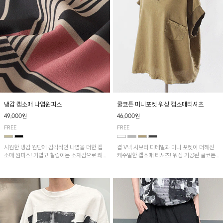
냉감 캡소매 나염원피스
쿨코튼 미니포켓 워싱 캡소매티셔츠
49,000원
46,000원
FREE
FREE
시원한 냉감 원단에 감각적인 나염을 더한 캡
겹 V넥 시보리 디테일과 미니 포켓이 더해진
소매 원피스! 가볍고 찰랑이는 소재감으로 쾌
캐주얼한 캡소매 티셔츠! 워싱 가공된 쿨코튼
적하게 착용되며, 밑단 트임 디테일이 더해져
원단으로 통기성이 좋아 쾌적하게 착용되며 다
활동성을 높였어요~
양한 하의와 매치하기 좋은 아이템입니다~