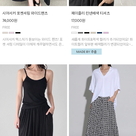
시어서커 포켓셔링 와이드팬츠
페이즐리 린넨배색 티셔츠
74,000원
17,000원
FREE
FREE
시어서커 텍스처가 돋보이는 와이드 팬츠! 포
새롭게 화이트&먹색 컬러가 추가되었어요! 화
켓 셔링 디테일이 더해져 캐주얼하면서도 은은
이트컬러 앞부분 배색컬러가 변경되었어요~
한 포인트를 연출하며, 여유로운 와이드 핏으
중앙 린넨배색으로 유니크하면서 페이즐리 패
로 편안하고 멋스러운 실루엣을 완성해 줍니
턴으로 감각적인 분위기를 연출이 가능한 티셔
다. 가볍고 쾌적한 착용감으로 여름철 데일리
츠!
아이템으로 활용하기 좋아요~