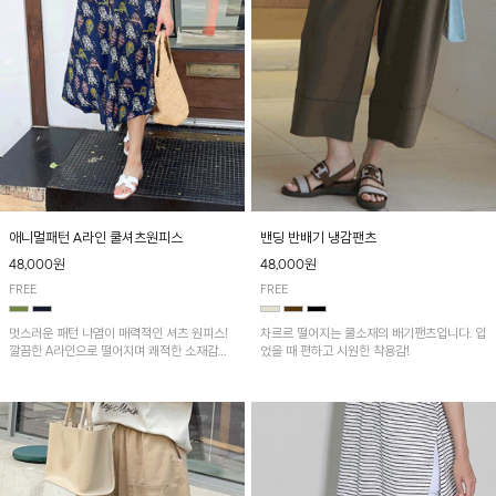
애니멀패턴 A라인 쿨셔츠원피스
밴딩 반배기 냉감팬츠
48,000원
48,000원
FREE
FREE
멋스러운 패턴 나염이 매력적인 셔츠 원피스!
차르르 떨어지는 쿨소재의 배기팬츠입니다. 입
깔끔한 A라인으로 떨어지며 쾌적한 소재감으
었을 때 편하고 시원한 착용감!
로 산뜻하게 착용돼요~