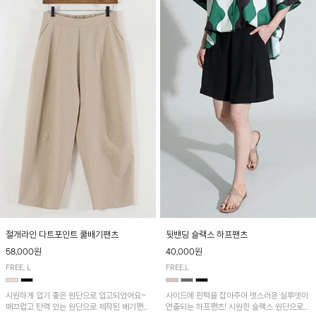
절개라인 다트포인트 쿨배기팬츠
뒷밴딩 슬랙스 하프팬츠
58,000원
40,000원
FREE, L
FREE,L
시원하게 입기 좋은 원단으로 입고되었어요~
사이드에 핀턱을 잡아주어 멋스러운 실루엣이
매끄럽고 탄력 있는 원단으로 제작된 배기팬츠
연출되는 하프팬츠! 시원한 슬랙스 원단으로