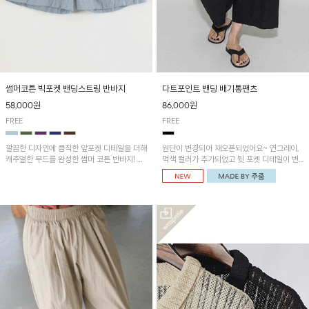
썸머코튼 빅포켓 밴딩스트링 반바지
다트포인트 밴딩 배기통팬츠
58,000원
86,000원
FREE
FREE
깔끔한 디자인에 큼직한 앞포켓 디테일을 더해
원단이 변경되어 재오픈되었어요~ 연그레이,
캐주얼한 무드를 완성한 썸머 코튼 반바지! 허
먹색 컬러가 추가되었고 뒷 포켓 디테일이 변
리 밴딩과 스트링으로 편안한 핏을 연출하며,
경되었습니다~가볍고 시원하게 착용되는 배
가볍고 쾌적한 착용감으로 여름 시즌 내내 데
기통팬츠! 허리밴딩과 여유로운 통으로 편안해
일리 하게 활용하기 좋아요~
매일 손이 자주 갈 아이템!