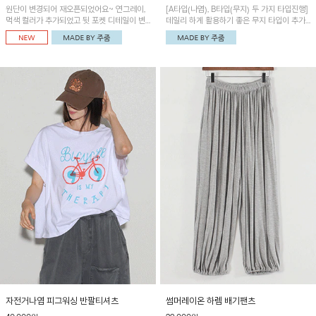
원단이 변경되어 재오픈되었어요~ 연그레이,
[A타입(나염), B타입(무지) 두 가지 타입진행]
먹색 컬러가 추가되었고 뒷 포켓 디테일이 변
데일리 하게 활용하기 좋은 무지 타입이 추가
경되었습니다~가볍고 시원하게 착용되는 배
되었어요~ 볼륨감 있는 항아리핏 실루엣이 유
기통팬츠! 허리밴딩과 여유로운 통으로 편안해
니크하며 포켓디테일이 POINT!
매일 손이 자주 갈 아이템!
자전거나염 피그워싱 반팔티셔츠
썸머레이온 하렘 배기팬츠