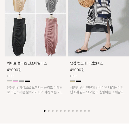
웨이브 플리츠 민소매원피스
냉감 캡소매 나염원피스
49,000원
49,000원
FREE
FREE
은은한 입체감으로 느껴지는 플리츠 디테일
시원한 냉감 원단에 감각적인 나염을 더한
로 고급스러운 분위기가 UP! 자켓 또는 가디
캡소매 원피스! 가볍고 찰랑이는 소재감으로
건과 같이 매치해도 잘 어울린답니다!
쾌적하게 착용되며, 밑단 트임 디테일이 더해
져 활동성을 높였어요~