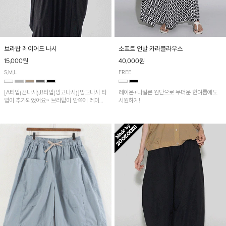
브라탑 레이어드 나시
소프트 언발 카라블라우스
15,000원
40,000원
S,M,L
FREE
[A타입(끈나시),B타입(망고나시)]망고나시 타
레이온+나일론 원단으로 무더운 한여름에도
입이 추가되었어요~ 브라탑이 안쪽에 레이어
시원하게!
드 되어 실용적인 나시!