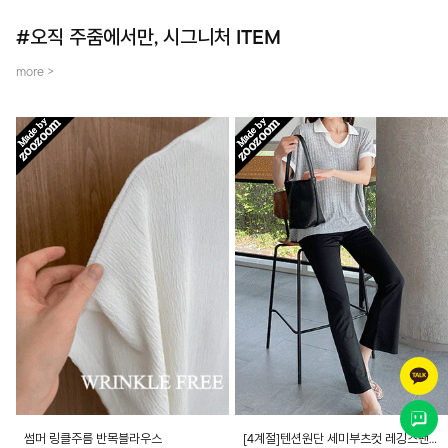
#오직 주줌에서만, 시그니처 ITEM
more >
썸머 링클주름 반목블라우스
[4계절]텐션원단 세미부츠컷 레깅스팬