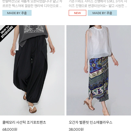
반팔버전으로 새롭게 오픈되었습니다! 얇고 차
기존 FREE 사이즈 진행에서 S,M,L 3가지 사
르르한 텍스처에 깔끔한 헨리넥 디자인으로 제
이즈 진행으로 변경되었어요~ 얇고 시원한 원
작된 블라우스예요~볼륨감있는 소매 셔링과
단으로 제작된 와이드팬츠! 베이직한 디자인으
세련된 나염패턴으로 유니크한 매력 UP!
로 코디 활용도가 높은 아이템이에요~
쿨메모리 사선턱 조거포트팬츠
오간자 벌룬핏 민소매블라우스
68,000원
38,000원