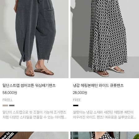
밑단스트랩 썸머코튼 워싱배기팬츠
냉감 헤링본패턴 와이드 큐롯팬츠
58,000원
28,000원
FREE,L
FREE
밑단의 스트랩으로 핏 조절이 가능해 조거팬츠
찰랑이는 냉감 소재와 세련된 헤링본 패턴이
처럼 다양한 스타일을 연출할 수 있는 아이템!
어우러진 와이드 팬츠! 여유로운 실루엣으로
허리 전체 밴딩과 스트링으로 편안한 착용감이
활동성이 뛰어나며, 가볍고 시원한 착용감으로
며, 넉넉한 포켓 디테일로 실용성을 더했어요~
한여름까지 부담 없이 즐기기 좋은 아이템입니
다.