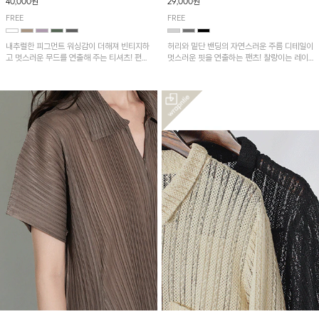
40,000원
29,000원
FREE
FREE
내추럴한 피그먼트 워싱감이 더해져 빈티지하
허리와 밑단 밴딩의 자연스러운 주름 디테일이
고 멋스러운 무드를 연출해 주는 티셔츠! 편안
멋스러운 핏을 연출하는 팬츠! 찰랑이는 레이
한 루즈핏으로 여유롭게 착용하기 좋은 아이템
온 소재로 가볍고 시원하게 착용되며, 여유로
이에요~
운 실루엣으로 활동성이 좋아 데일리 하게 즐
기기 좋은 아이템입니다~