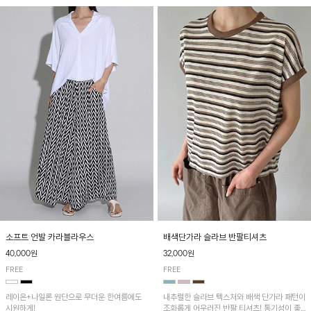
소프트 언발 카라블라우스
배색단가라 슬라브 반팔티셔츠
40,000원
32,000원
FREE
FREE
레이온+나일론 원단으로 무더운 한여름에도
내추럴한 슬라브 텍스처와 배색 단가라 패턴이
시원하게!
조화롭게 어우러진 반팔 티셔츠! 통기성이 좋