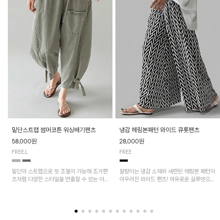
밑단스트랩 썸머코튼 워싱배기팬츠
냉감 헤링본패턴 와이드 큐롯팬츠
58,000원
28,000원
FREE,L
FREE
밑단의 스트랩으로 핏 조절이 가능해 조거팬
찰랑이는 냉감 소재와 세련된 헤링본 패턴이
츠처럼 다양한 스타일을 연출할 수 있는 아
어우러진 와이드 팬츠! 여유로운 실루엣으로
이템! 허리 전체 밴딩과 스트링으로 편안한
활동성이 뛰어나며, 가볍고 시원한 착용감으
착용감이며, 넉넉한 포켓 디테일로 실용성을
로 한여름까지 부담 없이 즐기기 좋은 아이
더했어요~
템입니다.