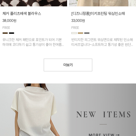
[디즈니정품]미키프린팅 워싱민소매
체커 플리츠배색 블라우스
33,000원
38,000원
FREE
FREE
빈티지한 피그먼트 워싱면으로 제작된 민소매
유니크한 체커 패턴으로 포인트가 되어 기본
티셔츠입니다~소프트하고 통기성 좋은 원단
하의에 코디하기 쉽고 통기성이 좋아 한여름에
으로 편안하면서 유니크한 프린팅이 POINT!
도 시원하게 착용하기 좋답니다~
더보기