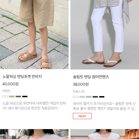
노말워싱 밴딩포켓 반바지
슬림핏 밴딩 썸머면팬츠
40,000원
38,000원
FREE
S,M,L,XL
노말 워싱으로 유연하며 내추럴한 색감의 반바
네이비 컬러가 추가되었어요~ 슬림한 핏에 신
지! 세미 배기핏으로 편안한 착용감까지~
축성 좋아 짱편한 팬츠!! 데일리로 즐길 수 있
는 기본 컬러들로 준비했어요~