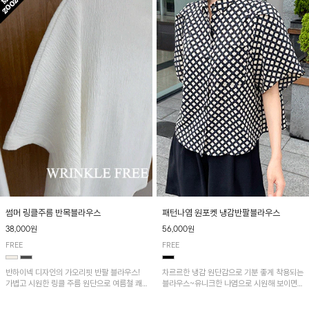
패턴나염 원포켓 냉감반팔블라우스
썸머 링클주름 반목블라우스
56,000원
38,000원
FREE
FREE
차르르한 냉감 원단감으로 기분 좋게 착용되는
반하이넥 디자인의 가오리핏 반팔 블라우스!
블라우스~유니크한 나염으로 시원해 보이면
가볍고 시원한 링클 주름 원단으로 여름철 쾌
서 흐르는 핏이 멋스러운 아이템!
적하게 즐기기 좋은 아이템이에요~