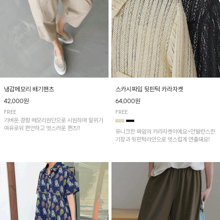
냉감메모리 배기팬츠
스카시짜임 뒷핀턱 카라자켓
42,000원
64,000원
FREE
FREE
가벼운 경량 메모리원단으로 시원하며 밑위가
여유로워 편안하고 멋스러운 팬츠!!
유니크한 짜임의 카라자켓이에요~언발란스한
기장과 뒷핀턱라인으로 멋스럽게 연출돼요!