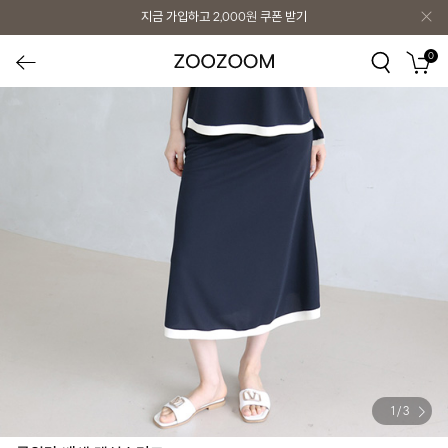
지금 가입하고
2,000원
쿠폰 받기
0
1
/
3