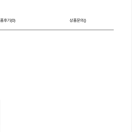
품후기(
0
)
상품문의()