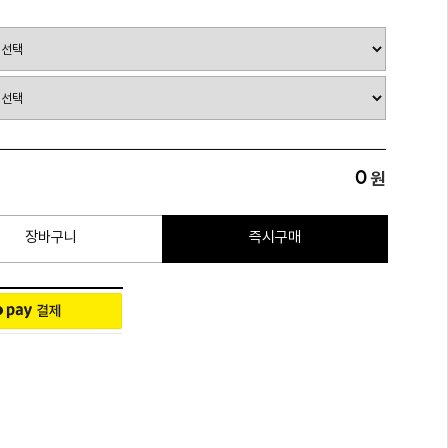
0
원
장바구니
즉시구매