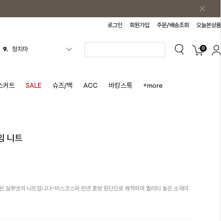
로그인
회원가입
주문/배송조회
오늘본상품
0
9.
청치마
10.
바스락원피스
1.
원피스
스커트
SALE
슈즈/백
ACC
바캉스룩
+more
2.
블라우스
3.
나시
4.
스커트
임 니트
5.
반바지
6.
여름티
7.
가디건
된 실루엣의 니트입니다~비스코스와 린넨 혼방 원단으로 쾌적하며 퀄리티 높은 소재의
8.
셔츠