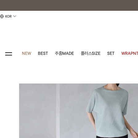
KOR
NEW
BEST
주줌MADE
플러스SIZE
SET
WRAPNT