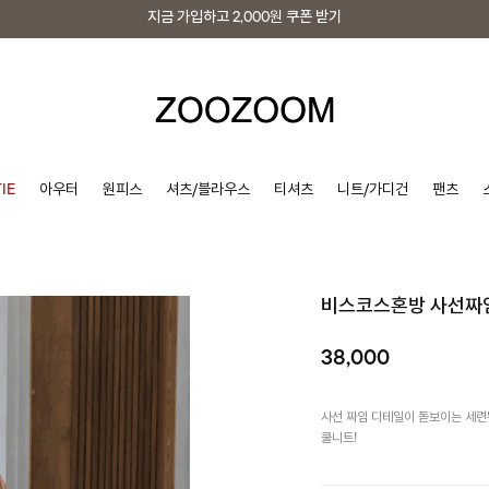
지금 가입하고
2,000원
쿠폰 받기
지금 가입하고
2,000원
쿠폰 받기
IE
아우터
원피스
셔츠/블라우스
티셔츠
니트/가디건
팬츠
비스코스혼방 사선짜
38,000
사선 짜임 디테일이 돋보이는 세련
쿨니트!