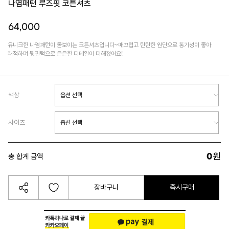
나염패턴 루즈핏 코튼셔츠
64,000
유니크한 나염패턴이 돋보이는 코튼셔츠입니다~매끄럽고 탄탄한 원단으로 통기성이 좋아
쾌적하며 뒷핀턱으로 은은한 디테일이 더해졌어요!
색상
사이즈
0
원
총 합계 금액
장바구니
즉시구매