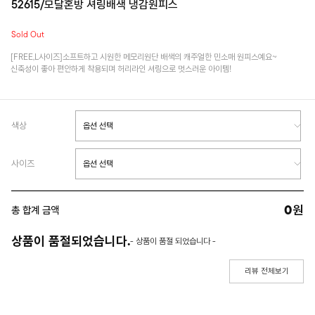
52615/모달혼방 셔링배색 냉감원피스
Sold Out
[FREE,L사이즈]소프트하고 시원한 메모리원단 배색의 캐주얼한 민소매 원피스예요~
신축성이 좋아 편안하게 착용되며 허리라인 셔링으로 멋스러운 아이템!
색상
사이즈
0
원
총 합계 금액
상품이 품절되었습니다.
- 상품이 품절 되었습니다 -
리뷰 전체보기