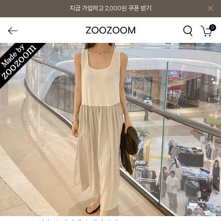
지금 가입하고
2,000원
쿠폰 받기
0