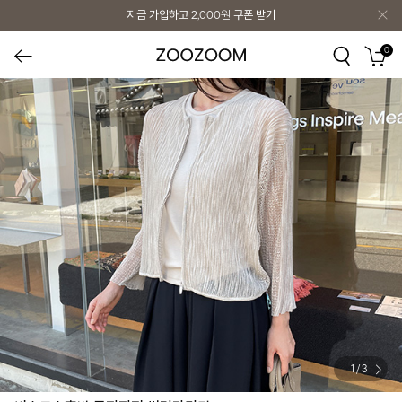
지금 가입하고
2,000원
쿠폰 받기
0
1
/
3