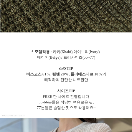
* 모델착용
: 카키(Khaki),아이보리(Ivory),
베이지(Beige) / 프리사이즈(55~77)
소재TIP
비스코스 61%, 린넨 20%, 폴리에스테르 10%
의
쾌적하며 탄탄한 니트원단
사이즈TIP
FREE 한 사이즈 진행합니다
55-66분들은 적당히 여유로운 핏,
77분들은 슬림한 핏으로 착용돼요~