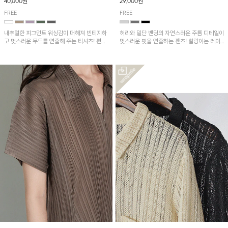
40,000원
29,000원
FREE
FREE
내추럴한 피그먼트 워싱감이 더해져 빈티지하
허리와 밑단 밴딩의 자연스러운 주름 디테일이
고 멋스러운 무드를 연출해 주는 티셔츠! 편안
멋스러운 핏을 연출하는 팬츠! 찰랑이는 레이
한 루즈핏으로 여유롭게 착용하기 좋은 아이템
온 소재로 가볍고 시원하게 착용되며, 여유로
이에요~
운 실루엣으로 활동성이 좋아 데일리 하게 즐
기기 좋은 아이템입니다~