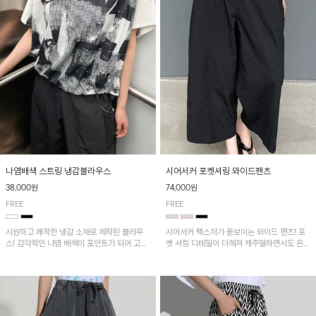
나염배색 스트링 냉감블라우스
시어서커 포켓셔링 와이드팬츠
38,000원
74,000원
FREE
FREE
시원하고 쾌적한 냉감 소재로 제작된 블라우
시어서커 텍스처가 돋보이는 와이드 팬츠! 포
스! 감각적인 나염 배색이 포인트가 되어 고급
켓 셔링 디테일이 더해져 캐주얼하면서도 은은
스럽고 세련된 분위기를 연출하며, 스트링 디
한 포인트를 연출하며, 여유로운 와이드 핏으
테일로 핏 조절이 가능해 다양한 실루엣으로
로 편안하고 멋스러운 실루엣을 완성해 줍니
착용 가능합니다~
다. 가볍고 쾌적한 착용감으로 여름철 데일리
아이템으로 활용하기 좋아요~