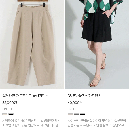
절개라인 다트포인트 쿨배기팬츠
뒷밴딩 슬랙스 하프팬츠
58,000원
40,000원
FREE, L
FREE,L
시원하게 입기 좋은 원단으로 입고되었어요~
사이드에 핀턱을 잡아주어 멋스러운 실루엣이
매끄럽고 탄력 있는 원단으로 제작된 배기팬츠
연출되는 하프팬츠! 시원한 슬랙스 원단으로