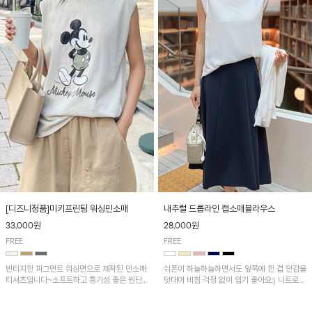
[디즈니정품]미키프린팅 워싱민소매
내추럴 드롭라인 캡소매블라우스
33,000원
28,000원
FREE
FREE
빈티지한 피그먼트 워싱면으로 제작된 민소매
쉬폰이 하늘하늘하면서도 앞쪽에 한 겹 안감을
티셔츠입니다~소프트하고 통기성 좋은 원단
덧대어 비침 걱정 없이 입기 좋아요:) 니트로
으로 편안하면서 유니크한 프린팅이 POINT!
배색된 어깨 캡소매가 자연스럽게 감싸주어 세
련된 무드를 연출 해준답니다~