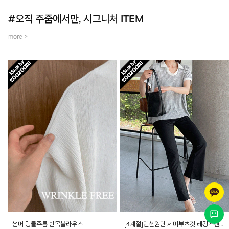
#오직 주줌에서만, 시그니처 ITEM
more >
썸머 링클주름 반목블라우스
[4계절]텐션원단 세미부츠컷 레깅스팬