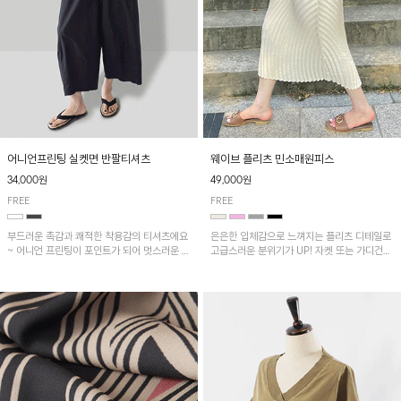
어니언프린팅 실켓면 반팔티셔츠
웨이브 플리츠 민소매원피스
34,000원
49,000원
FREE
FREE
부드러운 촉감과 쾌적한 착용감의 티셔츠에요
은은한 입체감으로 느껴지는 플리츠 디테일로
~ 어니언 프린팅이 포인트가 되어 멋스러운 아
고급스러운 분위기가 UP! 자켓 또는 가디건과
이템!!
같이 매치해도 잘 어울린답니다!