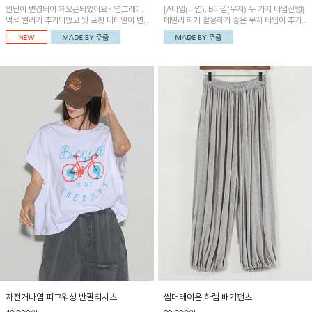
원단이 변경되어 재오픈되었어요~ 연그레이,
[A타입(나염), B타입(무지) 두 가지 타입진행]
먹색 컬러가 추가되었고 뒷 포켓 디테일이 변
데일리 하게 활용하기 좋은 무지 타입이 추가
경되었습니다~가볍고 시원하게 착용되는 배
되었어요~ 볼륨감 있는 항아리핏 실루엣이 유
기통팬츠! 허리밴딩과 여유로운 통으로 편안해
니크하며 포켓디테일이 POINT!
매일 손이 자주 갈 아이템!
자전거나염 피그워싱 반팔티셔츠
썸머레이온 하렘 배기팬츠