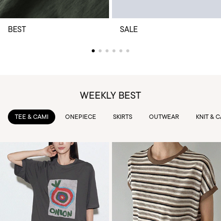
BEST
SALE
WEEKLY BEST
TEE & CAMI
ONEPIECE
SKIRTS
OUTWEAR
KNIT & 