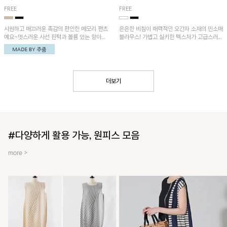
FREE
FREE
시원하고 매끄러운 촉감의 편안한 메모리 팬츠
은은한 비침이 매력적인 오간자 소재의 민소매
예요~멋스러운 사선 핀턱과 볼륨 있는 항아리
블라우스! 가볍고 실키한 텍스처가 고급스러운
핏이 유니크한 아이템!
무드를 더해주며, 벌룬핏 실루엣이 멋스러운
아이템이에요~
더보기
#다양하게 활용 가능, 원피스 모음
more >