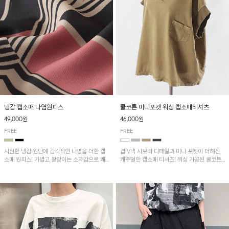
냉감 캡소매 나염원피스
쿨코튼 미니포켓 워싱 캡소매티셔츠
49,000원
46,000원
FREE
FREE
시원한 냉감 원단에 감각적인 나염을 더한 캡
겹 V넥 시보리 디테일과 미니 포켓이 더해진
소매 원피스! 가볍고 찰랑이는 소재감으로 쾌
캐주얼한 캡소매 티셔츠! 워싱 가공된 쿨코튼
적하게 착용되며, 밑단 트임 디테일이 더해져
원단으로 통기성이 좋아 쾌적하게 착용되며 다
활동성을 높였어요~
양한 하의와 매치하기 좋은 아이템입니다~