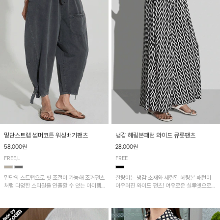
밑단스트랩 썸머코튼 워싱배기팬츠
냉감 헤링본패턴 와이드 큐롯팬츠
58,000원
28,000원
FREE,L
FREE
밑단의 스트랩으로 핏 조절이 가능해 조거팬츠
찰랑이는 냉감 소재와 세련된 헤링본 패턴이
처럼 다양한 스타일을 연출할 수 있는 아이템!
어우러진 와이드 팬츠! 여유로운 실루엣으로
허리 전체 밴딩과 스트링으로 편안한 착용감이
활동성이 뛰어나며, 가볍고 시원한 착용감으로
며, 넉넉한 포켓 디테일로 실용성을 더했어요~
한여름까지 부담 없이 즐기기 좋은 아이템입니
다.