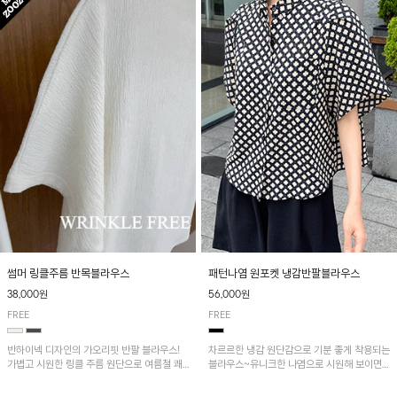
패턴나염 원포켓 냉감반팔블라우스
썸머 링클주름 반목블라우스
56,000원
38,000원
FREE
FREE
차르르한 냉감 원단감으로 기분 좋게 착용되는
반하이넥 디자인의 가오리핏 반팔 블라우스!
블라우스~유니크한 나염으로 시원해 보이면
가볍고 시원한 링클 주름 원단으로 여름철 쾌
서 흐르는 핏이 멋스러운 아이템!
적하게 즐기기 좋은 아이템이에요~