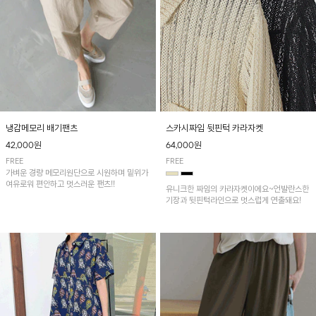
냉감메모리 배기팬츠
스카시짜임 뒷핀턱 카라자켓
42,000원
64,000원
FREE
FREE
가벼운 경량 메모리원단으로 시원하며 밑위가
여유로워 편안하고 멋스러운 팬츠!!
유니크한 짜임의 카라자켓이에요~언발란스한
기장과 뒷핀턱라인으로 멋스럽게 연출돼요!