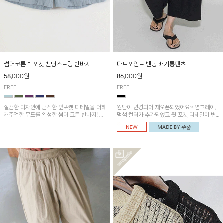
썸머코튼 빅포켓 밴딩스트링 반바지
다트포인트 밴딩 배기통팬츠
58,000원
86,000원
FREE
FREE
깔끔한 디자인에 큼직한 앞포켓 디테일을 더해
원단이 변경되어 재오픈되었어요~ 연그레이,
캐주얼한 무드를 완성한 썸머 코튼 반바지! 허
먹색 컬러가 추가되었고 뒷 포켓 디테일이 변
리 밴딩과 스트링으로 편안한 핏을 연출하며,
경되었습니다~가볍고 시원하게 착용되는 배
가볍고 쾌적한 착용감으로 여름 시즌 내내 데
기통팬츠! 허리밴딩과 여유로운 통으로 편안해
일리 하게 활용하기 좋아요~
매일 손이 자주 갈 아이템!