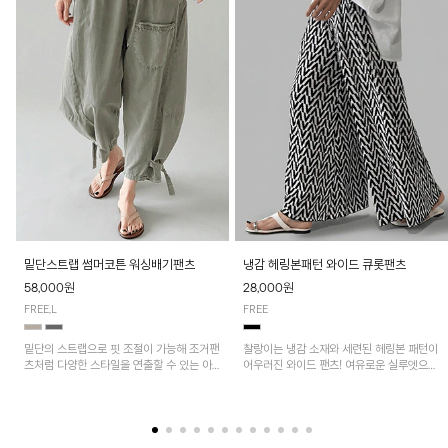
밑단스트랩 썸머코튼 워싱배기팬츠
냉감 헤링본패턴 와이드 큐롯팬츠
58,000원
28,000원
FREE,L
FREE
밑단의 스트랩으로 핏 조절이 가능해 조거팬
찰랑이는 냉감 소재와 세련된 헤링본 패턴이
츠처럼 다양한 스타일을 연출할 수 있는 아
어우러진 와이드 팬츠! 여유로운 실루엣으로
이템! 허리 전체 밴딩과 스트링으로 편안한
활동성이 뛰어나며, 가볍고 시원한 착용감으
착용감이며, 넉넉한 포켓 디테일로 실용성을
로 한여름까지 부담 없이 즐기기 좋은 아이
더했어요~
템입니다.