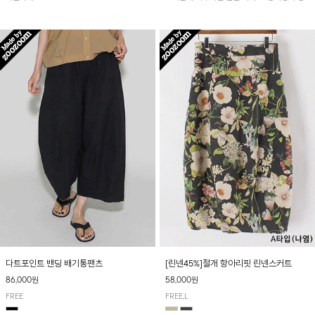
아 여름철 시원하게 착용하기 좋아요~
다트포인트 밴딩 배기통팬츠
[린넨45%]절개 항아리핏 린넨스커트
86,000원
58,000원
FREE
FREE,L