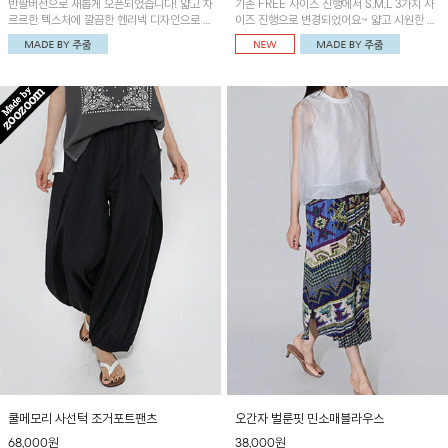
반팔버전으로 새롭게 오픈되었습니다! 얇고 차
기존 FREE 사이즈 진행에서 S,M,L 3가지 사
르르한 텍스처에 깔끔한 헨리넥 디자인으로 제
이즈 진행으로 변경되었어요~ 얇고 시원한 원
작된 블라우스예요~볼륨감있는 소매 셔링과
단으로 제작된 와이드팬츠! 베이직한 디자인으
세련된 나염패턴으로 유니크한 매력 UP!
로 코디 활용도가 높은 아이템이에요~
쿨메모리 사선턱 조거포트팬츠
오간자 벌룬핏 민소매블라우스
68,000원
38,000원