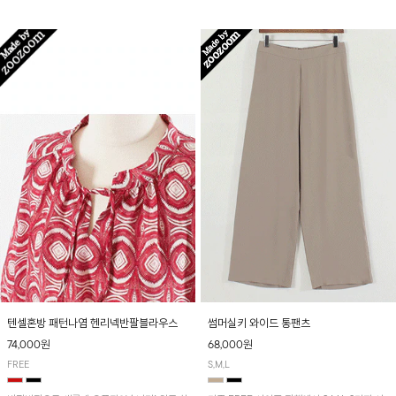
입니다! 유니크한 다트절개 포인트가 돋보이며
산뜻하게 입어보실 거예요~
뒷밴딩으로 편안하게~
텐셀혼방 패턴나염 헨리넥반팔블라우스
썸머실키 와이드 통팬츠
74,000원
68,000원
FREE
S,M,L