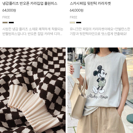
냉감플리츠 반오픈 카라집업 훌원피스
스카시짜임 뒷핀턱 카라자켓
64,000원
64,000원
FREE
FREE
시원한 냉감 플리츠 소재로 쾌적하게 착용되는
유니크한 짜임의 카라자켓이에요~언발란스한
반팔원피스입니다. 반오픈 집업 카라넥 디자인
기장과 뒷핀턱라인으로 멋스럽게 연출돼요!
이 깔끔한 포인트를 더해주며, 자연스럽게 퍼
지는 훌 실루엣이 여성스러운 분위기를 연출해
줘요~