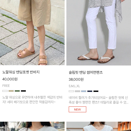
노말워싱 밴딩포켓 반바지
슬림핏 밴딩 썸머면팬츠
40,000원
38,000원
FREE
S,M,L,XL
노말 워싱으로 유연하며 내추럴한 색감의 반바
네이비 컬러가 추가되었어요~ 슬림한 핏에 신
지! 세미 배기핏으로 편안한 착용감까지~
축성 좋아 짱편한 팬츠!! 데일리로 즐길 수 있
는 기본 컬러들로 준비했어요~