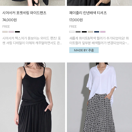
시어서커 포켓셔링 와이드팬츠
페이즐리 린넨배색 티셔츠
74,000원
17,000원
FREE
FREE
시어서커 텍스처가 돋보이는 와이드 팬츠! 포
새롭게 화이트&먹색 컬러가 추가되었어요! 화
켓 셔링 디테일이 더해져 캐주얼하면서도 은은
이트컬러 앞부분 배색컬러가 변경되었어요~
한 포인트를 연출하며, 여유로운 와이드 핏으
중앙 린넨배색으로 유니크하면서 페이즐리 패
로 편안하고 멋스러운 실루엣을 완성해 줍니
턴으로 감각적인 분위기를 연출이 가능한 티셔
다. 가볍고 쾌적한 착용감으로 여름철 데일리
츠!
아이템으로 활용하기 좋아요~