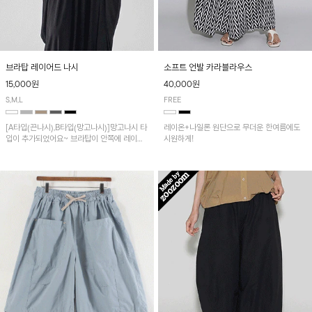
브라탑 레이어드 나시
소프트 언발 카라블라우스
15,000원
40,000원
S,M,L
FREE
[A타입(끈나시),B타입(망고나시)]망고나시 타
레이온+나일론 원단으로 무더운 한여름에도
입이 추가되었어요~ 브라탑이 안쪽에 레이어
시원하게!
드 되어 실용적인 나시!