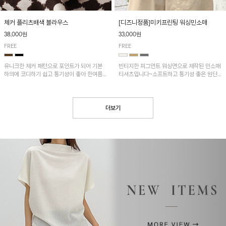
[디즈니정품]미키프린팅 워싱민소매
체커 플리츠배색 블라우스
33,000원
38,000원
FREE
FREE
빈티지한 피그먼트 워싱면으로 제작된 민소매
유니크한 체커 패턴으로 포인트가 되어 기본
티셔츠입니다~소프트하고 통기성 좋은 원단
하의에 코디하기 쉽고 통기성이 좋아 한여름에
으로 편안하면서 유니크한 프린팅이 POINT!
도 시원하게 착용하기 좋답니다~
더보기