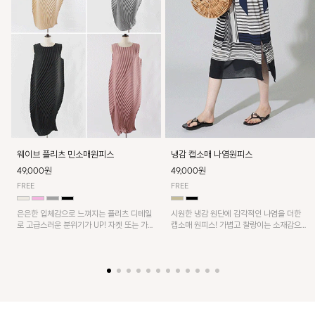
웨이브 플리츠 민소매원피스
냉감 캡소매 나염원피스
49,000원
49,000원
FREE
FREE
은은한 입체감으로 느껴지는 플리츠 디테일
시원한 냉감 원단에 감각적인 나염을 더한
로 고급스러운 분위기가 UP! 자켓 또는 가디
캡소매 원피스! 가볍고 찰랑이는 소재감으로
건과 같이 매치해도 잘 어울린답니다!
쾌적하게 착용되며, 밑단 트임 디테일이 더해
져 활동성을 높였어요~