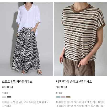
소프트 언발 카라블라우스
배색단가라 슬라브 반팔티셔츠
40,000원
32,000원
FREE
FREE
레이온+나일론 원단으로 무더운 한여름에도
내추럴한 슬라브 텍스처와 배색 단가라 패턴이
시원하게!
조화롭게 어우러진 반팔 티셔츠! 통기성이 좋