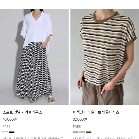
소프트 언발 카라블라우스
배색단가라 슬라브 반팔티셔츠
40,000원
32,000원
FREE
FREE