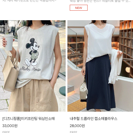
지! 세미 배기핏으로 편안한 착용감까지~
축성 좋아 짱편한 팬츠!! 데일리로 즐길 수 있
는 기본 컬러들로 준비했어요~
[디즈니정품]미키프린팅 워싱민소매
내추럴 드롭라인 캡소매블라우스
33,000원
28,000원
FREE
FREE