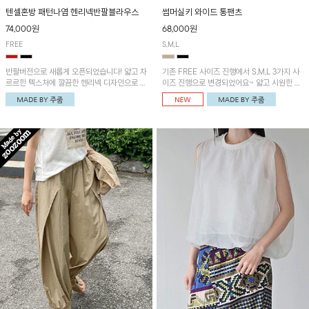
텐셀혼방 패턴나염 헨리넥반팔블라우스
썸머실키 와이드 통팬츠
74,000원
68,000원
FREE
S,M,L
반팔버전으로 새롭게 오픈되었습니다! 얇고 차
기존 FREE 사이즈 진행에서 S,M,L 3가지 사
르르한 텍스처에 깔끔한 헨리넥 디자인으로 제
이즈 진행으로 변경되었어요~ 얇고 시원한 원
작된 블라우스예요~볼륨감있는 소매 셔링과
단으로 제작된 와이드팬츠! 베이직한 디자인으
세련된 나염패턴으로 유니크한 매력 UP!
로 코디 활용도가 높은 아이템이에요~