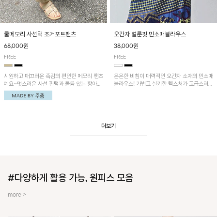
쿨메모리 사선턱 조거포트팬츠
오간자 벌룬핏 민소매블라우스
68,000원
38,000원
FREE
FREE
시원하고 매끄러운 촉감의 편안한 메모리 팬츠
은은한 비침이 매력적인 오간자 소재의 민소매
예요~멋스러운 사선 핀턱과 볼륨 있는 항아리
블라우스! 가볍고 실키한 텍스처가 고급스러운
핏이 유니크한 아이템!
무드를 더해주며, 벌룬핏 실루엣이 멋스러운
아이템이에요~
더보기
#다양하게 활용 가능, 원피스 모음
more >