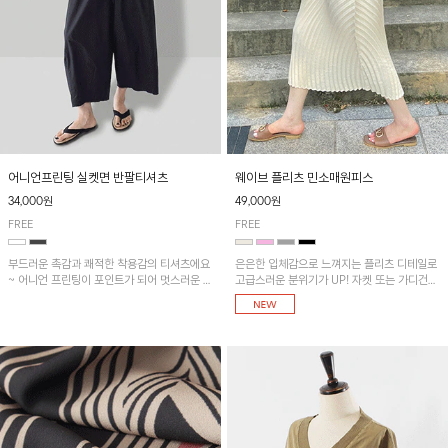
어니언프린팅 실켓면 반팔티셔츠
웨이브 플리츠 민소매원피스
34,000원
49,000원
FREE
FREE
부드러운 촉감과 쾌적한 착용감의 티셔츠에요
은은한 입체감으로 느껴지는 플리츠 디테일로
~ 어니언 프린팅이 포인트가 되어 멋스러운 아
고급스러운 분위기가 UP! 자켓 또는 가디건과
이템!!
같이 매치해도 잘 어울린답니다!