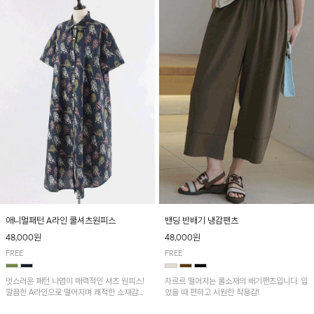
애니멀패턴 A라인 쿨셔츠원피스
밴딩 반배기 냉감팬츠
48,000원
48,000원
FREE
FREE
멋스러운 패턴 나염이 매력적인 셔츠 원피스!
차르르 떨어지는 쿨소재의 배기팬츠입니다. 입
깔끔한 A라인으로 떨어지며 쾌적한 소재감으
었을 때 편하고 시원한 착용감!
로 산뜻하게 착용돼요~