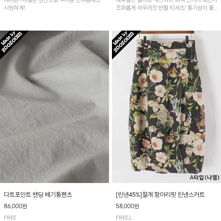
레이온+나일론 원단으로 무더운 한여름에도
내추럴한 슬라브 텍스처와 배색 단가라 패턴이
시원하게!
조화롭게 어우러진 반팔 티셔츠! 통기성이 좋
아 여름철 시원하게 착용하기 좋아요~
다트포인트 밴딩 배기통팬츠
[린넨45%]절개 항아리핏 린넨스커트
86,000원
58,000원
FREE
FREE,L