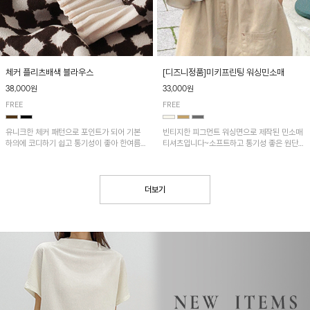
[디즈니정품]미키프린팅 워싱민소매
체커 플리츠배색 블라우스
33,000원
38,000원
FREE
FREE
빈티지한 피그먼트 워싱면으로 제작된 민소매
유니크한 체커 패턴으로 포인트가 되어 기본
티셔츠입니다~소프트하고 통기성 좋은 원단
하의에 코디하기 쉽고 통기성이 좋아 한여름에
으로 편안하면서 유니크한 프린팅이 POINT!
도 시원하게 착용하기 좋답니다~
더보기