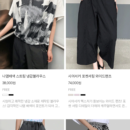
나염배색 스트링 냉감블라우스
시어서커 포켓셔링 와이드팬츠
38,000원
74,000원
FREE
FREE
시원하고 쾌적한 냉감 소재로 제작된 블라우
시어서커 텍스처가 돋보이는 와이드 팬츠! 포
스! 감각적인 나염 배색이 포인트가 되어 고급
켓 셔링 디테일이 더해져 캐주얼하면서도 은은
스럽고 세련된 분위기를 연출하며, 스트링 디
한 포인트를 연출하며, 여유로운 와이드 핏으
테일로 핏 조절이 가능해 다양한 실루엣으로
로 편안하고 멋스러운 실루엣을 완성해 줍니
착용 가능합니다~
다. 가볍고 쾌적한 착용감으로 여름철 데일리
아이템으로 활용하기 좋아요~