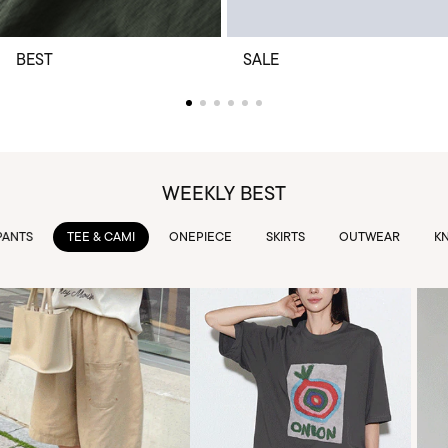
BEST
SALE
WEEKLY BEST
TEE & CAMI
ONEPIECE
SKIRTS
OUTWEAR
KNIT & 