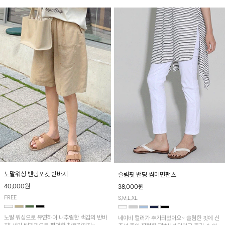
노말워싱 밴딩포켓 반바지
슬림핏 밴딩 썸머면팬츠
40,000원
38,000원
FREE
S,M,L,XL
노말 워싱으로 유연하며 내추럴한 색감의 반바
네이비 컬러가 추가되었어요~ 슬림한 핏에 신