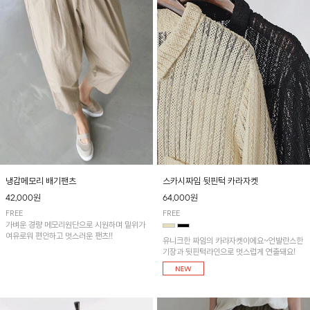
냉감메모리 배기팬츠
스카시짜임 뒷핀턱 카라자켓
42,000원
64,000원
FREE
FREE
가벼운 경량 메모리원단으로 시원하며 밑위가
여유로워 편안하고 멋스러운 팬츠!!
유니크한 짜임의 카라자켓이에요~언발란스한
기장과 뒷핀턱라인으로 멋스럽게 연출돼요!