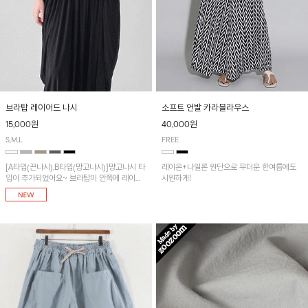
브라탑 레이어드 나시
소프트 언발 카라블라우스
15,000원
40,000원
S,M,L
FREE
[A타입(끈나시),B타입(망고나시)]망고나시 타
레이온+나일론 원단으로 무더운 한여름에도
입이 추가되었어요~ 브라탑이 안쪽에 레이어
시원하게!
드 되어 실용적인 나시!