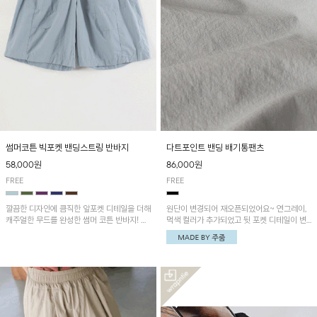
썸머코튼 빅포켓 밴딩스트링 반바지
다트포인트 밴딩 배기통팬츠
58,000원
86,000원
FREE
FREE
깔끔한 디자인에 큼직한 앞포켓 디테일을 더해
원단이 변경되어 재오픈되었어요~ 연그레이,
캐주얼한 무드를 완성한 썸머 코튼 반바지! 허
먹색 컬러가 추가되었고 뒷 포켓 디테일이 변
리 밴딩과 스트링으로 편안한 핏을 연출하며,
경되었습니다~가볍고 시원하게 착용되는 배
가볍고 쾌적한 착용감으로 여름 시즌 내내 데
기통팬츠! 허리밴딩과 여유로운 통으로 편안해
일리 하게 활용하기 좋아요~
매일 손이 자주 갈 아이템!