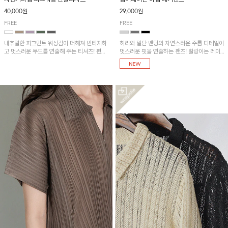
40,000원
29,000원
FREE
FREE
내추럴한 피그먼트 워싱감이 더해져 빈티지하
허리와 밑단 밴딩의 자연스러운 주름 디테일이
고 멋스러운 무드를 연출해 주는 티셔츠! 편안
멋스러운 핏을 연출하는 팬츠! 찰랑이는 레이
한 루즈핏으로 여유롭게 착용하기 좋은 아이템
온 소재로 가볍고 시원하게 착용되며, 여유로
이에요~
운 실루엣으로 활동성이 좋아 데일리 하게 즐
기기 좋은 아이템입니다~