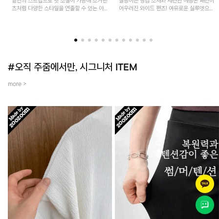
밑단의 스트랩으로 핏 조절이 가능해 조거팬
찰랑이는 냉감 소재와 세련된 헤링본 패턴이
츠처럼 다양한 스타일을 연출할 수 있는 아
어우러진 와이드 팬츠! 여유로운 실루엣으로
이템! 허리 전체 밴딩과 스트링으로 편안한
활동성이 뛰어나며, 가볍고 시원한 착용감으
착용감이며, 넉넉한 포켓 디테일로 실용성을
로 한여름까지 부담 없이 즐기기 좋은 아이
더했어요~
템입니다.
#오직 주줌에서만, 시그니처 ITEM
more >