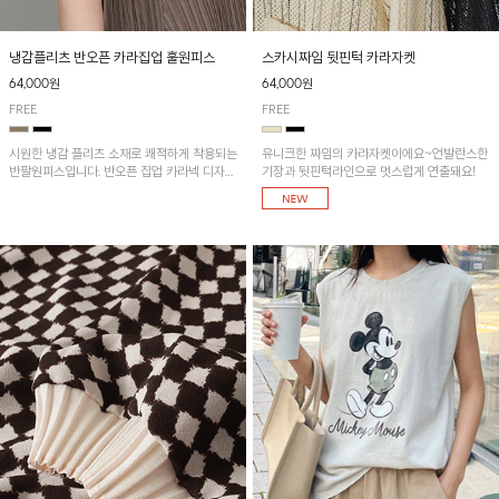
냉감플리츠 반오픈 카라집업 훌원피스
스카시짜임 뒷핀턱 카라자켓
64,000원
64,000원
FREE
FREE
시원한 냉감 플리츠 소재로 쾌적하게 착용되는
유니크한 짜임의 카라자켓이에요~언발란스한
반팔원피스입니다. 반오픈 집업 카라넥 디자인
기장과 뒷핀턱라인으로 멋스럽게 연출돼요!
이 깔끔한 포인트를 더해주며, 자연스럽게 퍼
지는 훌 실루엣이 여성스러운 분위기를 연출해
줘요~