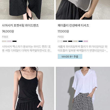
시어서커 포켓셔링 와이드팬츠
페이즐리 린넨배색 티셔츠
74,000원
17,000원
FREE
FREE
시어서커 텍스처가 돋보이는 와이드 팬츠! 포
새롭게 화이트&먹색 컬러가 추가되었어요! 화
켓 셔링 디테일이 더해져 캐주얼하면서도 은은
이트컬러 앞부분 배색컬러가 변경되었어요~
한 포인트를 연출하며, 여유로운 와이드 핏으
중앙 린넨배색으로 유니크하면서 페이즐리 패
로 편안하고 멋스러운 실루엣을 완성해 줍니
턴으로 감각적인 분위기를 연출이 가능한 티셔
다. 가볍고 쾌적한 착용감으로 여름철 데일리
츠!
아이템으로 활용하기 좋아요~