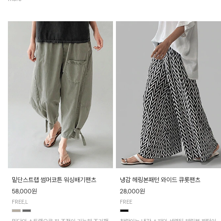
밑단스트랩 썸머코튼 워싱배기팬츠
냉감 헤링본패턴 와이드 큐롯팬츠
58,000원
28,000원
FREE,L
FREE