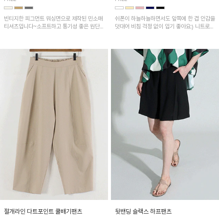
빈티지한 피그먼트 워싱면으로 제작된 민소매
쉬폰이 하늘하늘하면서도 앞쪽에 한 겹 안감을
티셔츠입니다~소프트하고 통기성 좋은 원단
덧대어 비침 걱정 없이 입기 좋아요:) 니트로
으로 편안하면서 유니크한 프린팅이 POINT!
배색된 어깨 캡소매가 자연스럽게 감싸주어 세
련된 무드를 연출 해준답니다~
절개라인 다트포인트 쿨배기팬츠
뒷밴딩 슬랙스 하프팬츠