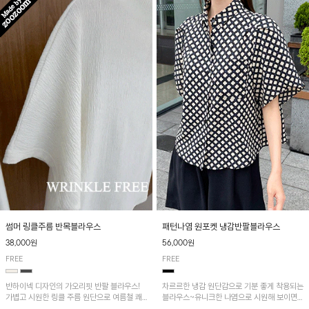
패턴나염 원포켓 냉감반팔블라우스
썸머 링클주름 반목블라우스
56,000원
38,000원
FREE
FREE
차르르한 냉감 원단감으로 기분 좋게 착용되는
반하이넥 디자인의 가오리핏 반팔 블라우스!
블라우스~유니크한 나염으로 시원해 보이면
가볍고 시원한 링클 주름 원단으로 여름철 쾌
서 흐르는 핏이 멋스러운 아이템!
적하게 즐기기 좋은 아이템이에요~