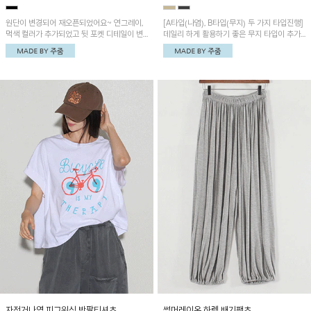
원단이 변경되어 재오픈되었어요~ 연그레이,
[A타입(나염), B타입(무지) 두 가지 타입진행]
먹색 컬러가 추가되었고 뒷 포켓 디테일이 변
데일리 하게 활용하기 좋은 무지 타입이 추가
경되었습니다~가볍고 시원하게 착용되는 배
되었어요~ 볼륨감 있는 항아리핏 실루엣이 유
기통팬츠! 허리밴딩과 여유로운 통으로 편안해
니크하며 포켓디테일이 POINT!
매일 손이 자주 갈 아이템!
자전거나염 피그워싱 반팔티셔츠
썸머레이온 하렘 배기팬츠