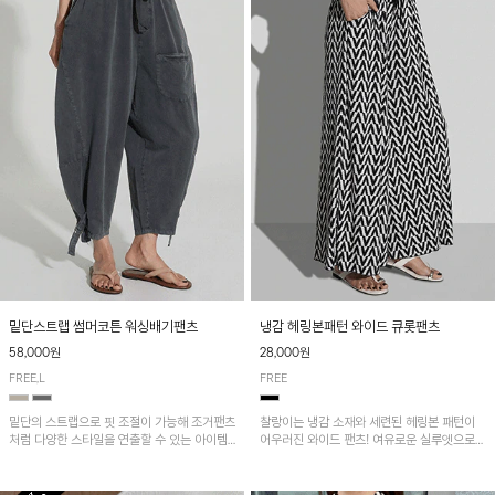
밑단스트랩 썸머코튼 워싱배기팬츠
냉감 헤링본패턴 와이드 큐롯팬츠
58,000원
28,000원
FREE,L
FREE
밑단의 스트랩으로 핏 조절이 가능해 조거팬츠
찰랑이는 냉감 소재와 세련된 헤링본 패턴이
처럼 다양한 스타일을 연출할 수 있는 아이템!
어우러진 와이드 팬츠! 여유로운 실루엣으로
허리 전체 밴딩과 스트링으로 편안한 착용감이
활동성이 뛰어나며, 가볍고 시원한 착용감으로
며, 넉넉한 포켓 디테일로 실용성을 더했어요~
한여름까지 부담 없이 즐기기 좋은 아이템입니
다.