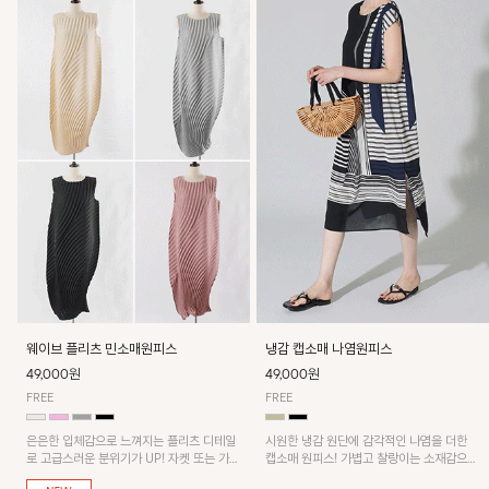
웨이브 플리츠 민소매원피스
냉감 캡소매 나염원피스
49,000원
49,000원
FREE
FREE
은은한 입체감으로 느껴지는 플리츠 디테일
시원한 냉감 원단에 감각적인 나염을 더한
로 고급스러운 분위기가 UP! 자켓 또는 가디
캡소매 원피스! 가볍고 찰랑이는 소재감으로
건과 같이 매치해도 잘 어울린답니다!
쾌적하게 착용되며, 밑단 트임 디테일이 더해