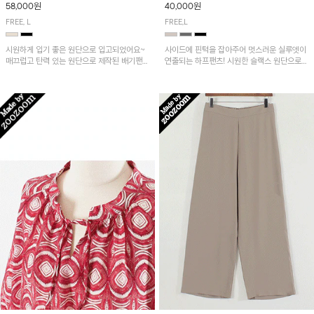
58,000원
40,000원
FREE, L
FREE,L
시원하게 입기 좋은 원단으로 입고되었어요~
사이드에 핀턱을 잡아주어 멋스러운 실루엣이
매끄럽고 탄력 있는 원단으로 제작된 배기팬츠
연출되는 하프팬츠! 시원한 슬랙스 원단으로
입니다! 유니크한 다트절개 포인트가 돋보이며
산뜻하게 입어보실 거예요~
뒷밴딩으로 편안하게~