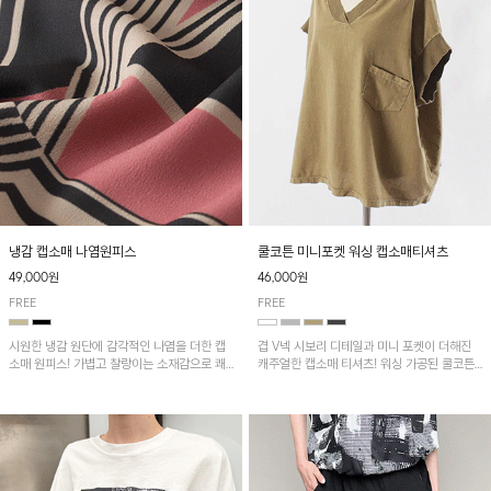
냉감 캡소매 나염원피스
쿨코튼 미니포켓 워싱 캡소매티셔츠
49,000원
46,000원
FREE
FREE
시원한 냉감 원단에 감각적인 나염을 더한 캡
겹 V넥 시보리 디테일과 미니 포켓이 더해진
소매 원피스! 가볍고 찰랑이는 소재감으로 쾌
캐주얼한 캡소매 티셔츠! 워싱 가공된 쿨코튼
적하게 착용되며, 밑단 트임 디테일이 더해져
원단으로 통기성이 좋아 쾌적하게 착용되며 다
활동성을 높였어요~
양한 하의와 매치하기 좋은 아이템입니다~