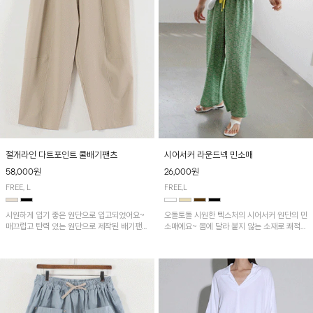
시어서커 라운드넥 민소매
절개라인 다트포인트 쿨배기팬츠
26,000원
58,000원
FREE,L
FREE, L
오돌토돌 시원한 텍스처의 시어서커 원단의 민
시원하게 입기 좋은 원단으로 입고되었어요~
소매에요~ 몸에 달라 붙지 않는 소재로 쾌적하
매끄럽고 탄력 있는 원단으로 제작된 배기팬츠
게 착용하기 좋은 ITEM!
입니다! 유니크한 다트절개 포인트가 돋보이며
뒷밴딩으로 편안하게~