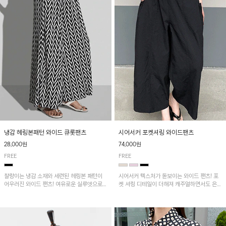
냉감 헤링본패턴 와이드 큐롯팬츠
시어서커 포켓셔링 와이드팬츠
28,000원
74,000원
FREE
FREE
찰랑이는 냉감 소재와 세련된 헤링본 패턴이
시어서커 텍스처가 돋보이는 와이드 팬츠! 포
어우러진 와이드 팬츠! 여유로운 실루엣으로
켓 셔링 디테일이 더해져 캐주얼하면서도 은은
활동성이 뛰어나며, 가볍고 시원한 착용감으로
한 포인트를 연출하며, 여유로운 와이드 핏으
한여름까지 부담 없이 즐기기 좋은 아이템입니
로 편안하고 멋스러운 실루엣을 완성해 줍니
다.
다. 가볍고 쾌적한 착용감으로 여름철 데일리
아이템으로 활용하기 좋아요~