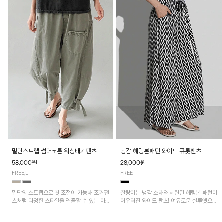
밑단스트랩 썸머코튼 워싱배기팬츠
냉감 헤링본패턴 와이드 큐롯팬츠
58,000원
28,000원
FREE,L
FREE
밑단의 스트랩으로 핏 조절이 가능해 조거팬
찰랑이는 냉감 소재와 세련된 헤링본 패턴이
츠처럼 다양한 스타일을 연출할 수 있는 아
어우러진 와이드 팬츠! 여유로운 실루엣으로
이템! 허리 전체 밴딩과 스트링으로 편안한
활동성이 뛰어나며, 가볍고 시원한 착용감으
착용감이며, 넉넉한 포켓 디테일로 실용성을
로 한여름까지 부담 없이 즐기기 좋은 아이