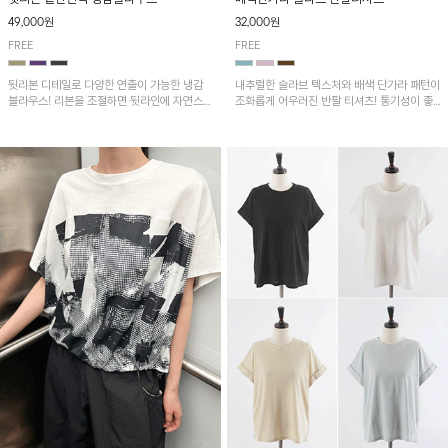
49,000원
32,000원
FREE
FREE
뒷리본 디테일로 다양한 연출이 가능한 냉감
내추럴한 슬라브 텍스처와 배색 단가라 패턴이
블라우스! 리본을 조절하면 뒷라인에 자연스러
조화롭게 어우러진 반팔 티셔츠! 통기성이 좋
운 셔링이 더해져 여성스러운 무드를 완성하
아 여름철 시원하게 착용하기 좋아요~
며, 밑단 핀턱 디테일이 더해져 세련된 포인트
를 더해줍니다.