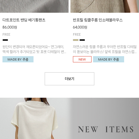
다트포인트 밴딩 배기통팬츠
반프릴 링클주름 민소매블라우스
86,000원
64,000원
FREE
FREE
원단이 변경되어 재오픈되었어요~ 연그레이,
자연스러운 링클 주름과 우아한 반프릴 디테일
먹색 컬러가 추가되었고 뒷 포켓 디테일이 변
이 돋보이는 블라우스! 앞넥 프릴을 자연스럽
경되었습니다~가볍고 시원하게 착용되는 배
게 내려 여성스러운 무드로 연출하거나, 어깨
기통팬츠! 허리밴딩과 여유로운 통으로 편안해
옆 단추에 걸어 세련된 카울넥 스타일로 연출
매일 손이 자주 갈 아이템!
할 수 있는 아이템이에요~
더보기