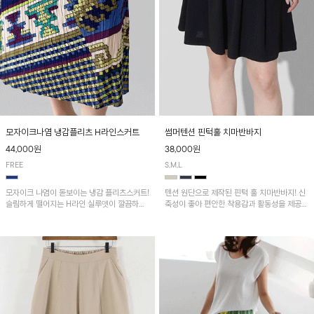
모자이크나염 냉감플리츠 H라인스커트
썸머텐션 핀턱훌 치마반바지
44,000원
38,000원
FREE
S,M,L
모자이크 나염이 돋보이는 냉감 플리츠스커트!
텐션 원단으로 제작된 핀턱 훌 치마반바지! 신
슬림하게 떨어지는 H라인 실루엣이 깔끔하고
축성이 좋아 편안한 착용감과 활동성을 제공하
여성스러운 핏을 연출해 줘요~ 허리 전체 밴딩
며 자연스럽게 살짝 퍼지는 핀턱 훌 라인이 여
으로 편안한 착용감이며, 밑단 트임으로 활동
성스러운 실루엣을 연출해 줘요~
성을 더했어요~