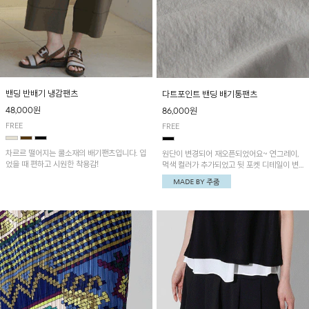
밴딩 반배기 냉감팬츠
다트포인트 밴딩 배기통팬츠
48,000원
86,000원
FREE
FREE
차르르 떨어지는 쿨소재의 배기팬츠입니다. 입
원단이 변경되어 재오픈되었어요~ 연그레이,
었을 때 편하고 시원한 착용감!
먹색 컬러가 추가되었고 뒷 포켓 디테일이 변
경되었습니다~가볍고 시원하게 착용되는 배
기통팬츠! 허리밴딩과 여유로운 통으로 편안해
매일 손이 자주 갈 아이템!