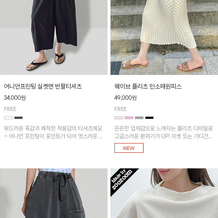
어니언프린팅 실켓면 반팔티셔츠
웨이브 플리츠 민소매원피스
34,000원
49,000원
FREE
FREE
부드러운 촉감과 쾌적한 착용감의 티셔츠에요
은은한 입체감으로 느껴지는 플리츠 디테일로
~ 어니언 프린팅이 포인트가 되어 멋스러운 아
고급스러운 분위기가 UP! 자켓 또는 가디건과
이템!!
같이 매치해도 잘 어울린답니다!