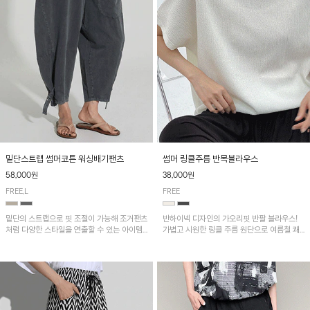
밑단스트랩 썸머코튼 워싱배기팬츠
썸머 링클주름 반목블라우스
58,000원
38,000원
FREE,L
FREE
밑단의 스트랩으로 핏 조절이 가능해 조거팬츠
반하이넥 디자인의 가오리핏 반팔 블라우스!
처럼 다양한 스타일을 연출할 수 있는 아이템!
가볍고 시원한 링클 주름 원단으로 여름철 쾌
허리 전체 밴딩과 스트링으로 편안한 착용감이
적하게 즐기기 좋은 아이템이에요~
며, 넉넉한 포켓 디테일로 실용성을 더했어요~