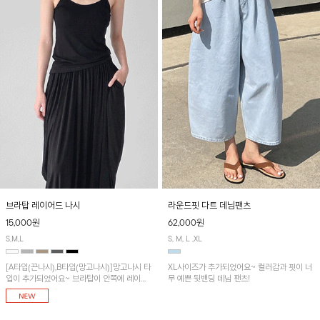
브라탑 레이어드 나시
라운드핏 다트 데님팬츠
15,000원
62,000원
S,M,L
S, M, L ,XL
[A타입(끈나시),B타입(망고나시)]망고나시 타
XL사이즈가 추가되었어요~ 컬러감과 핏이 너
입이 추가되었어요~ 브라탑이 안쪽에 레이어
무 예쁜 뒷밴딩 데님 팬츠!
드 되어 실용적인 나시!