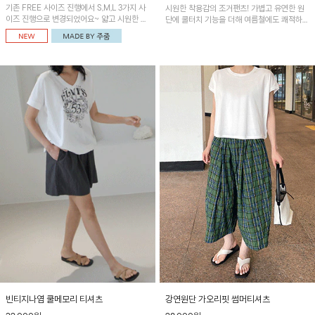
기존 FREE 사이즈 진행에서 S,M,L 3가지 사
시원한 착용감의 조거팬츠! 가볍고 유연한 원
이즈 진행으로 변경되었어요~ 얇고 시원한 원
단에 쿨터치 기능을 더해 여름철에도 쾌적하게
단으로 제작된 와이드팬츠! 베이직한 디자인으
입을 수 있으며, 앞 핀턱 디테일로 감각적인 실
로 코디 활용도가 높은 아이템이에요~
루엣을 연출해 편안함과 스타일을 모두 갖춘
아이템이에요~
빈티지나염 쿨메모리 티셔츠
강연원단 가오리핏 썸머티셔츠