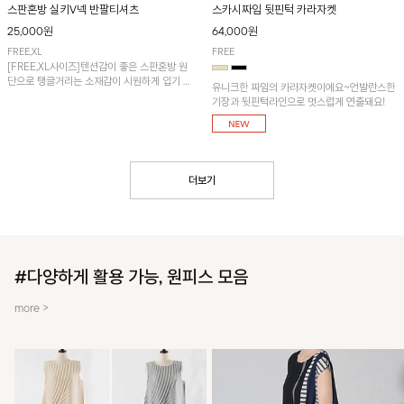
스판혼방 실키V넥 반팔티셔츠
스카시짜임 뒷핀턱 카라자켓
25,000원
64,000원
FREE,XL
FREE
[FREE,XL사이즈]텐션감이 좋은 스판혼방 원
단으로 탱글거리는 소재감이 시원하게 입기 좋
유니크한 짜임의 카라자켓이에요~언발란스한
은 냉감 티셔츠입니다.
기장과 뒷핀턱라인으로 멋스럽게 연출돼요!
더보기
#다양하게 활용 가능, 원피스 모음
more >