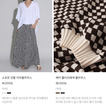
소프트 언발 카라블라우스
체커 플리츠배색 블라우스
40,000원
38,000원
FREE
FREE
레이온+나일론 원단으로 무더운 한여름에도
유니크한 체커 패턴으로 포인트가 되어 기본
시원하게!
하의에 코디하기 쉽고 통기성이 좋아 한여름에
도 시원하게 착용하기 좋답니다~