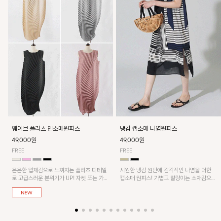
웨이브 플리츠 민소매원피스
냉감 캡소매 나염원피스
49,000원
49,000원
FREE
FREE
은은한 입체감으로 느껴지는 플리츠 디테일
시원한 냉감 원단에 감각적인 나염을 더한
로 고급스러운 분위기가 UP! 자켓 또는 가디
캡소매 원피스! 가볍고 찰랑이는 소재감으로
건과 같이 매치해도 잘 어울린답니다!
쾌적하게 착용되며, 밑단 트임 디테일이 더해
져 활동성을 높였어요~