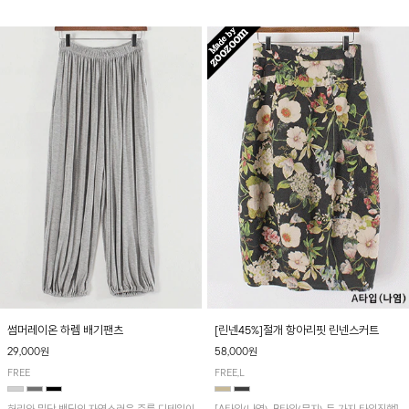
썸머레이온 하렘 배기팬츠
[린넨45%]절개 항아리핏 린넨스커트
29,000원
58,000원
FREE
FREE,L