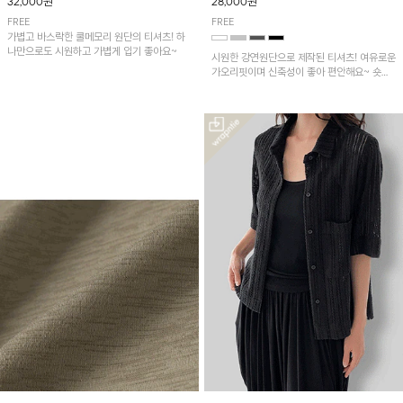
32,000원
28,000원
FREE
FREE
가볍고 바스락한 쿨메모리 원단의 티셔츠! 하
나만으로도 시원하고 가볍게 입기 좋아요~
시원한 강연원단으로 제작된 티셔츠! 여유로운
가오리핏이며 신축성이 좋아 편안해요~ 숏기
장이라 반바지나 배기핏팬츠, 스커트에 예쁘게
입기 좋습니다!