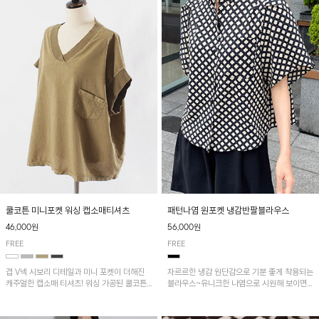
패턴나염 원포켓 냉감반팔블라우스
쿨코튼 미니포켓 워싱 캡소매티셔츠
56,000원
46,000원
FREE
FREE
차르르한 냉감 원단감으로 기분 좋게 착용되는
겹 V넥 시보리 디테일과 미니 포켓이 더해진
블라우스~유니크한 나염으로 시원해 보이면
캐주얼한 캡소매 티셔츠! 워싱 가공된 쿨코튼
서 흐르는 핏이 멋스러운 아이템!
원단으로 통기성이 좋아 쾌적하게 착용되며 다
양한 하의와 매치하기 좋은 아이템입니다~