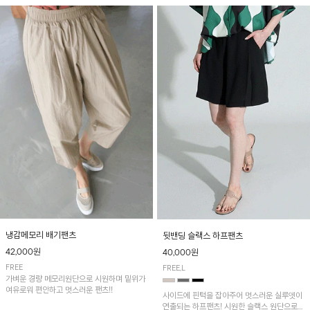
냉감메모리 배기팬츠
뒷밴딩 슬랙스 하프팬츠
42,000원
40,000원
FREE
FREE,L
가벼운 경량 메모리원단으로 시원하며 밑위가
여유로워 편안하고 멋스러운 팬츠!!
사이드에 핀턱을 잡아주어 멋스러운 실루엣이
연출되는 하프팬츠! 시원한 슬랙스 원단으로