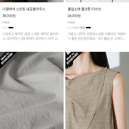
나염배색 스트링 냉감블라우스
롤업소매 쿨코튼 티셔츠
38,000원
24,000원
FREE
FREE
시원하고 쾌적한 냉감 소재로 제작된 블라우
가볍고 산뜻한 면혼방소재로 여름까지 착용하
스! 감각적인 나염 배색이 포인트가 되어 고급
기 좋은 원단감이에요~ 2단 롤업 된 소매디테
스럽고 세련된 분위기를 연출하며, 스트링 디
일이 캐주얼한 무드의 티셔츠로 언발란스한 기
테일로 핏 조절이 가능해 다양한 실루엣으로
장감은 뒷라인까지 예쁘게 연출돼요~
착용 가능합니다~