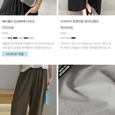
페이즐리 린넨배색 티셔츠
시어서커 포켓셔링 와이드팬츠
17,000원
74,000원
FREE
FREE
새롭게 화이트&먹색 컬러가 추가되었어요! 화
시어서커 텍스처가 돋보이는 와이드 팬츠! 포
이트컬러 앞부분 배색컬러가 변경되었어요~
켓 셔링 디테일이 더해져 캐주얼하면서도 은은
중앙 린넨배색으로 유니크하면서 페이즐리 패
한 포인트를 연출하며, 여유로운 와이드 핏으
턴으로 감각적인 분위기를 연출이 가능한 티셔
로 편안하고 멋스러운 실루엣을 완성해 줍니
츠!
다. 가볍고 쾌적한 착용감으로 여름철 데일리
아이템으로 활용하기 좋아요~