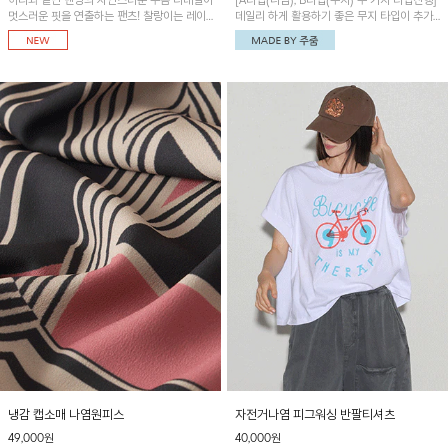
허리와 밑단 밴딩의 자연스러운 주름 디테일이
[A타입(나염), B타입(무지) 두 가지 타입진행]
멋스러운 핏을 연출하는 팬츠! 찰랑이는 레이
데일리 하게 활용하기 좋은 무지 타입이 추가
온 소재로 가볍고 시원하게 착용되며, 여유로
되었어요~ 볼륨감 있는 항아리핏 실루엣이 유
운 실루엣으로 활동성이 좋아 데일리 하게 즐
니크하며 포켓디테일이 POINT!
기기 좋은 아이템입니다~
냉감 캡소매 나염원피스
자전거나염 피그워싱 반팔티셔츠
49,000원
40,000원