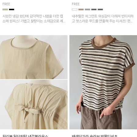
FREE
FREE
시원한 냉감 원단에 감각적인 나염을 더한 캡
내추럴한 피그먼트 워싱감이 더해져 빈티지하
소매 원피스! 가볍고 찰랑이는 소재감으로 쾌
고 멋스러운 무드를 연출해 주는 티셔츠! 편안
적하게 착용되며, 밑단 트임 디테일이 더해져
한 루즈핏으로 여유롭게 착용하기 좋은 아이템
활동성을 높였어요~
이에요~
뒷리본 밑단핀턱 냉감블라우스
배색단가라 슬라브 반팔티셔츠