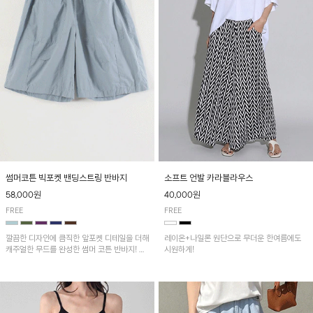
썸머코튼 빅포켓 밴딩스트링 반바지
소프트 언발 카라블라우스
58,000원
40,000원
FREE
FREE
깔끔한 디자인에 큼직한 앞포켓 디테일을 더해
레이온+나일론 원단으로 무더운 한여름에도
캐주얼한 무드를 완성한 썸머 코튼 반바지! 허
시원하게!
리 밴딩과 스트링으로 편안한 핏을 연출하며,
가볍고 쾌적한 착용감으로 여름 시즌 내내 데
일리 하게 활용하기 좋아요~