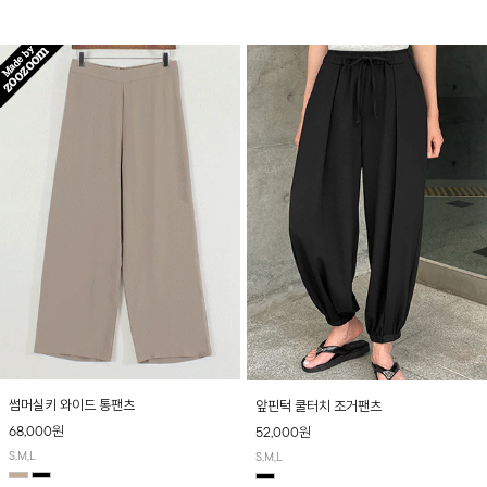
산뜻하게 입어보실 거예요~
썸머실키 와이드 통팬츠
앞핀턱 쿨터치 조거팬츠
68,000원
52,000원
S,M,L
S,M,L