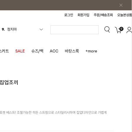
로그인
회원가입
주문/배송조회
오늘본상품
0
9.
청치마
10.
바스락원피스
1.
원피스
스커트
SALE
슈즈/백
ACC
바캉스룩
+more
2.
블라우스
3.
나시
4.
스커트
 집업조끼
5.
반바지
6.
여름티
7.
가디건
 포켓 베스트! 조절가능한 히든 스트링으로 스타일리시하며 집업디자인으로 가볍게
8.
셔츠