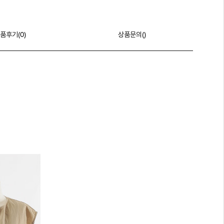
품후기(
0
)
상품문의()