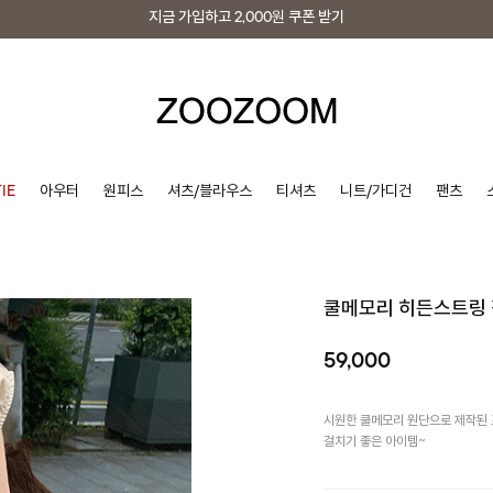
지금 가입하고
2,000원
쿠폰 받기
지금 가입하고
2,000원
쿠폰 받기
IE
아우터
원피스
셔츠/블라우스
티셔츠
니트/가디건
팬츠
쿨메모리 히든스트링
59,000
시원한 쿨메모리 원단으로 제작된
걸치기 좋은 아이템~