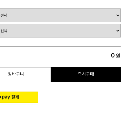
0
원
장바구니
즉시구매