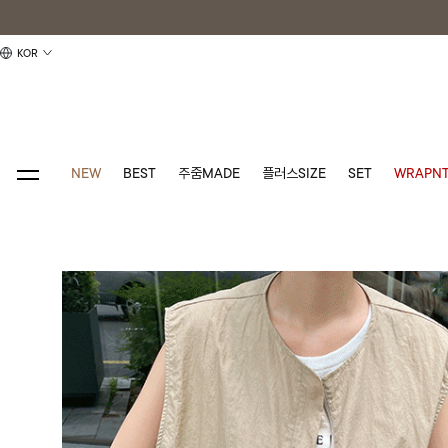
KOR
NEW
BEST
주줌MADE
플러스SIZE
SET
WRAPNT