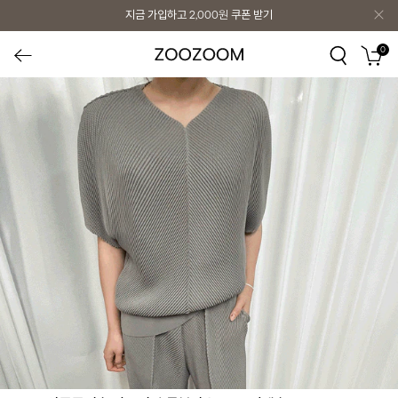
지금 가입하고
2,000원
쿠폰 받기
0