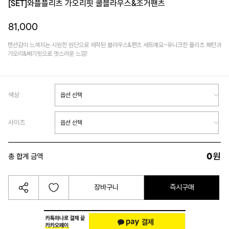
[SET]와플플리츠 가오리핏 쿨블라우스&조거팬츠
81,000
텐션감이 느껴지는 시원한 원단으로 제작된 블라우스&팬츠 세트예요~유니크한 플리츠 패턴과
가오리&배기핏으로 멋스러운 느낌!
색상
사이즈
0
원
총 합계 금액
장바구니
즉시구매