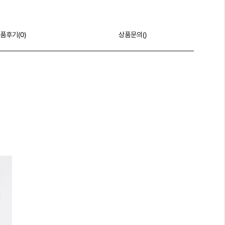
품후기(
0
)
상품문의()