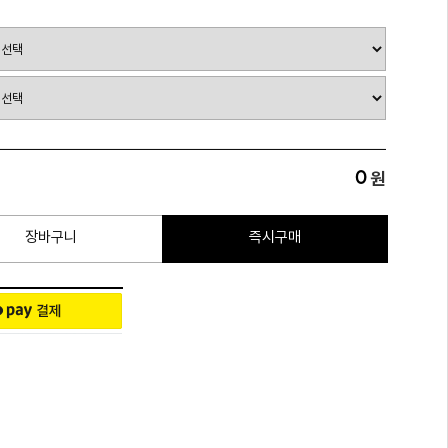
0
원
장바구니
즉시구매