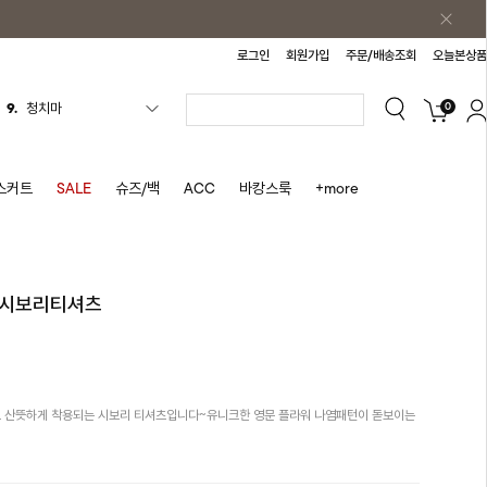
로그인
회원가입
주문/배송조회
오늘본상품
9.
청치마
0
10.
바스락원피스
1.
원피스
스커트
SALE
슈즈/백
ACC
바캉스룩
+more
2.
블라우스
3.
나시
4.
스커트
 시보리티셔츠
5.
반바지
6.
여름티
7.
가디건
고 산뜻하게 착용되는 시보리 티셔츠입니다~유니크한 영문 플라워 나염패턴이 돋보이는
8.
셔츠