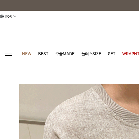
KOR
NEW
BEST
주줌MADE
플러스SIZE
SET
WRAPNT