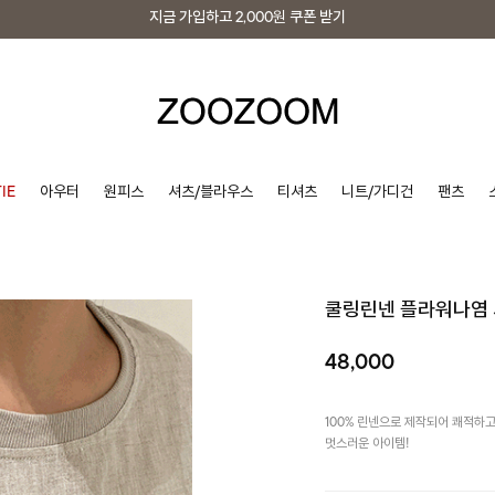
지금 가입하고
2,000원
쿠폰 받기
지금 가입하고
2,000원
쿠폰 받기
IE
아우터
원피스
셔츠/블라우스
티셔츠
니트/가디건
팬츠
쿨링린넨 플라워나염
48,000
100% 린넨으로 제작되어 쾌적하
멋스러운 아이템!