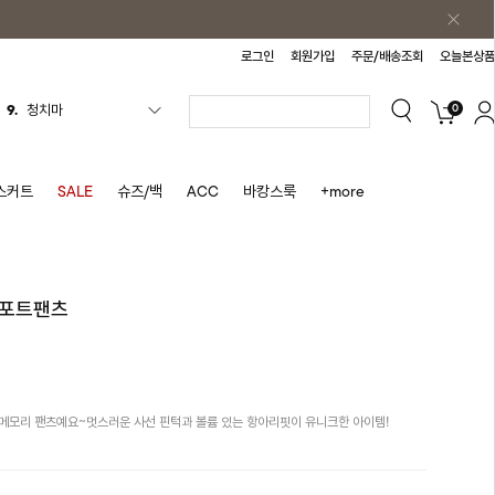
로그인
회원가입
주문/배송조회
오늘본상품
0
10.
바스락원피스
1.
원피스
2.
블라우스
스커트
SALE
슈즈/백
ACC
바캉스룩
+more
3.
나시
4.
스커트
5.
반바지
거포트팬츠
6.
여름티
7.
가디건
8.
셔츠
메모리 팬츠예요~멋스러운 사선 핀턱과 볼륨 있는 항아리핏이 유니크한 아이템!
9.
청치마