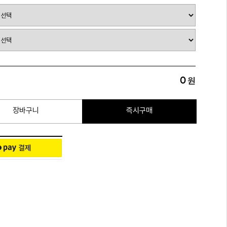
0
원
장바구니
즉시구매