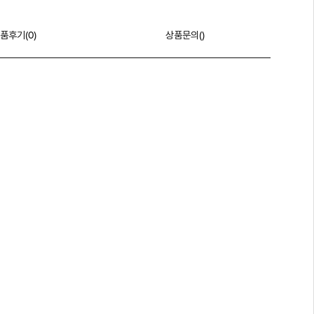
품후기(
0
)
상품문의()