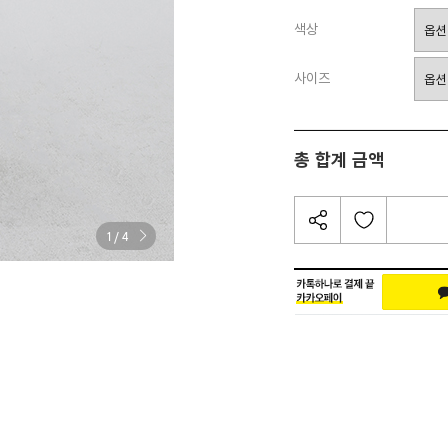
색상
사이즈
총 합계 금액
/
1
4