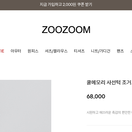
지금 가입하고
2,000원
쿠폰 받기
지금 가입하고
2,000원
쿠폰 받기
IE
아우터
원피스
셔츠/블라우스
티셔츠
니트/가디건
팬츠
쿨메모리 사선턱 조
68,000
시원하고 매끄러운 촉감의 편안한 