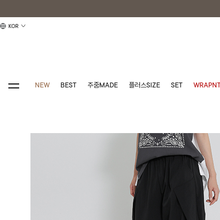
KOR
NEW
BEST
주줌MADE
플러스SIZE
SET
WRAPNT