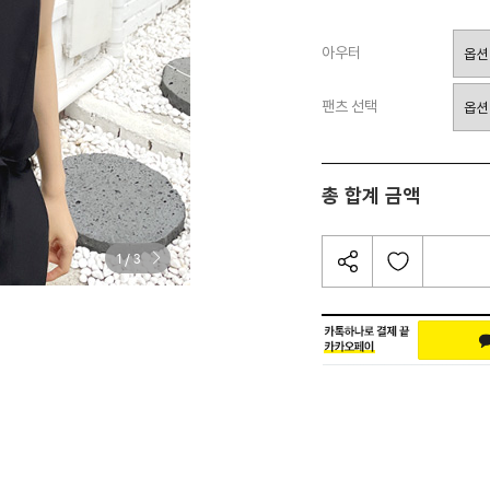
아우터
팬츠 선택
총 합계 금액
/
1
3