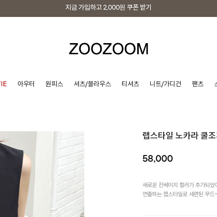
지금 가입하고
2,000원
쿠폰 받기
지금 가입하고
2,000원
쿠폰 받기
IE
아우터
원피스
셔츠/블라우스
티셔츠
니트/가디건
팬츠
랩스타일 노카라 쿨
58,000
새로운 진베이지 컬러가 추가되었어
연출하는 랩스타일로 세련된 무드