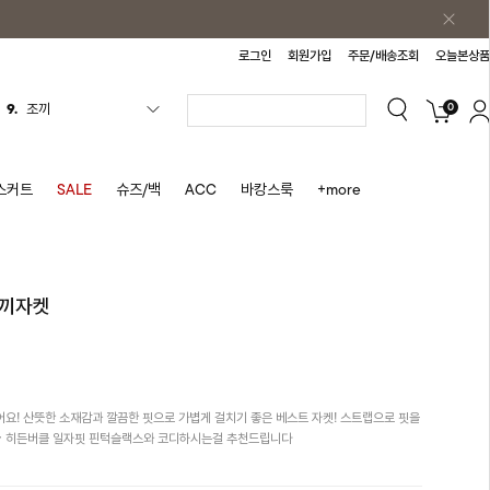
로그인
회원가입
주문/배송조회
오늘본상품
0
9.
조끼
10.
자켓
1.
원피스
스커트
SALE
슈즈/백
ACC
바캉스룩
+more
2.
블라우스
3.
나시
4.
티셔츠
조끼자켓
5.
플리츠
6.
나시원피스
7.
치마반바지
요! 산뜻한 소재감과 깔끔한 핏으로 가볍게 걸치기 좋은 베스트 자켓! 스트랩으로 핏을
8.
바지
~ 히든버클 일자핏 핀턱슬랙스와 코디하시는걸 추천드립니다