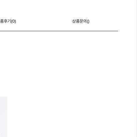
품후기(
0
)
상품문의()