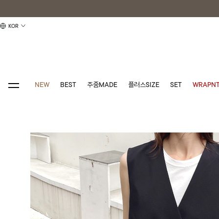
KOR
NEW
BEST
주줌MADE
플러스SIZE
SET
WRAPNT