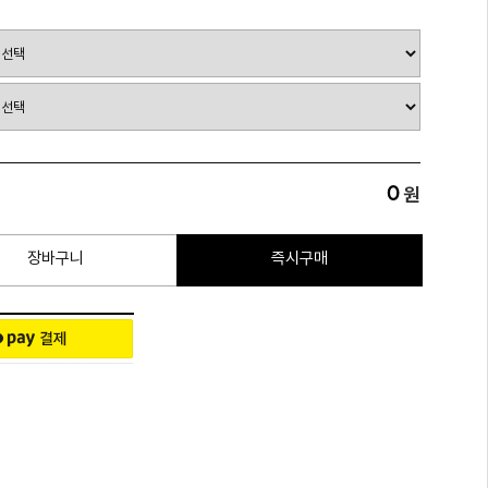
0
원
장바구니
즉시구매