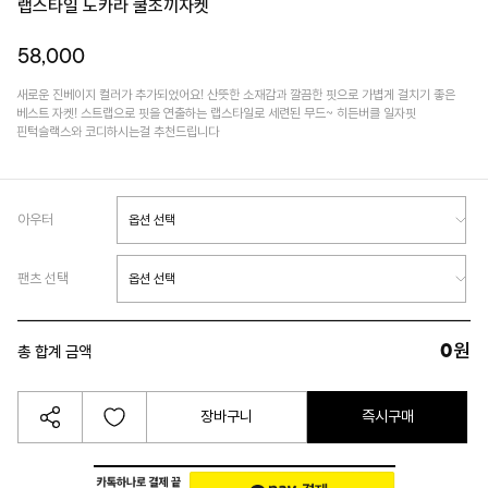
랩스타일 노카라 쿨조끼자켓
58,000
새로운 진베이지 컬러가 추가되었어요! 산뜻한 소재감과 깔끔한 핏으로 가볍게 걸치기 좋은
베스트 자켓! 스트랩으로 핏을 연출하는 랩스타일로 세련된 무드~ 히든버클 일자핏
핀턱슬랙스와 코디하시는걸 추천드립니다
아우터
팬츠 선택
0
원
총 합계 금액
장바구니
즉시구매