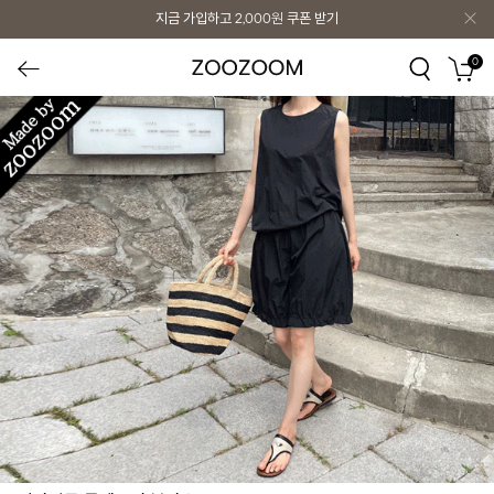
지금 가입하고
2,000원
쿠폰 받기
0