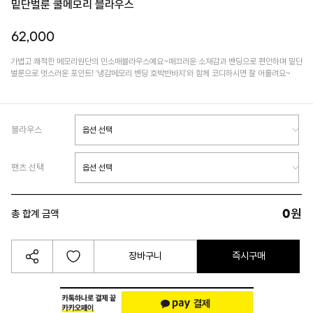
밑단벌룬 쿨메모리 블라우스
62,000
가볍고 쾌적한 메모리원단의 민소매블라우스예요~매끄러운 소재감과 밴딩으로 편안하며 밑단
벌룬으로 멋스러운 포인트! '냉감메모리 밴딩 호박반바지'와 함께 코디하시면 잘 어룰려요~
블라우스
팬츠 선택
0
원
총 합계 금액
장바구니
즉시구매