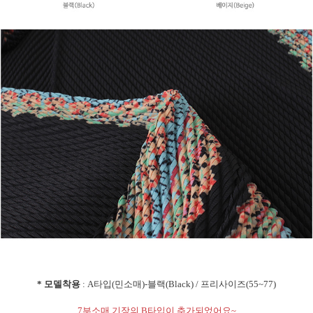
* 모델착용
: A타입(민소매)-블랙(Black) / 프리사이즈(55~77)
7부소매 기장의 B타입이 추가되었어요~