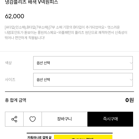
냉감플리츠 배색 V넥원피스
62,000
[A타입(민소매),B타입(7부소매)]7부 소매 기장의 B타입이 추가되었어요~ 멋스러운
나염포인트가 돋보이는 롱원피스예요~와플패턴의 플리츠 원단으로 쾌적하면서 신축성이
뛰어나 편안하게 착용됩니다!
색상
사이즈
0
원
총 합계 금액
장바구니
즉시구매