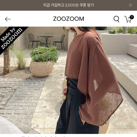
지금 가입하고
2,000원
쿠폰 받기
0