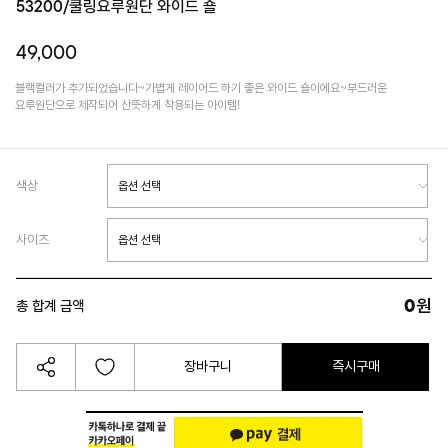
53200/쿨링요루원단 와이드 숄
49,000
블랙컬러가 추가되었습니다~가볍게 레이어드 하기 좋은 와이드 숄이에요~부드러운
요루원단으로 제작되어 산뜻하게 착용되는 아이템!
색상
사이즈
0
원
총 합계 금액
장바구니
즉시구매