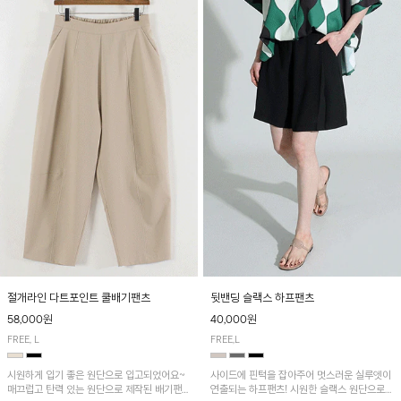
절개라인 다트포인트 쿨배기팬츠
뒷밴딩 슬랙스 하프팬츠
58,000원
40,000원
FREE, L
FREE,L
시원하게 입기 좋은 원단으로 입고되었어요~
사이드에 핀턱을 잡아주어 멋스러운 실루엣이
매끄럽고 탄력 있는 원단으로 제작된 배기팬츠
연출되는 하프팬츠! 시원한 슬랙스 원단으로