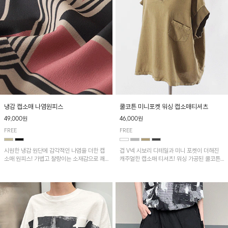
냉감 캡소매 나염원피스
쿨코튼 미니포켓 워싱 캡소매티셔츠
49,000원
46,000원
FREE
FREE
시원한 냉감 원단에 감각적인 나염을 더한 캡
겹 V넥 시보리 디테일과 미니 포켓이 더해진
소매 원피스! 가볍고 찰랑이는 소재감으로 쾌
캐주얼한 캡소매 티셔츠! 워싱 가공된 쿨코튼
적하게 착용되며, 밑단 트임 디테일이 더해져
원단으로 통기성이 좋아 쾌적하게 착용되며 다
활동성을 높였어요~
양한 하의와 매치하기 좋은 아이템입니다~