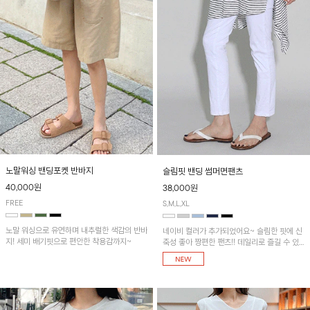
노말워싱 밴딩포켓 반바지
슬림핏 밴딩 썸머면팬츠
40,000원
38,000원
FREE
S,M,L,XL
노말 워싱으로 유연하며 내추럴한 색감의 반바
네이비 컬러가 추가되었어요~ 슬림한 핏에 신
지! 세미 배기핏으로 편안한 착용감까지~
축성 좋아 짱편한 팬츠!! 데일리로 즐길 수 있
는 기본 컬러들로 준비했어요~