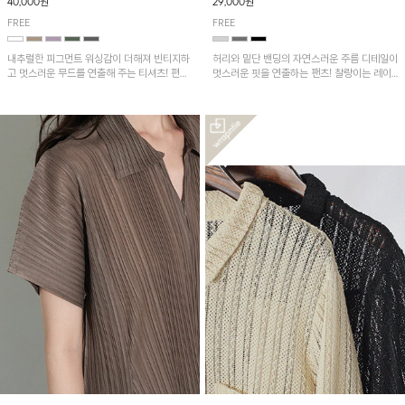
40,000원
29,000원
FREE
FREE
내추럴한 피그먼트 워싱감이 더해져 빈티지하
허리와 밑단 밴딩의 자연스러운 주름 디테일이
고 멋스러운 무드를 연출해 주는 티셔츠! 편안
멋스러운 핏을 연출하는 팬츠! 찰랑이는 레이
한 루즈핏으로 여유롭게 착용하기 좋은 아이템
온 소재로 가볍고 시원하게 착용되며, 여유로
이에요~
운 실루엣으로 활동성이 좋아 데일리 하게 즐
기기 좋은 아이템입니다~