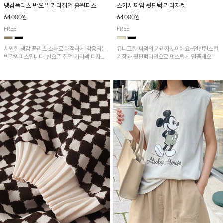
냉감플리츠 반오픈 카라집업 훌원피스
스카시짜임 뒷핀턱 카라자켓
64,000원
64,000원
FREE
FREE
시원한 냉감 플리츠 소재로 쾌적하게 착용되는
유니크한 짜임의 카라자켓이에요~언발란스한
반팔원피스입니다. 반오픈 집업 카라넥 디자인
기장과 뒷핀턱라인으로 멋스럽게 연출돼요!
이 깔끔한 포인트를 더해주며, 자연스럽게 퍼
지는 훌 실루엣이 여성스러운 분위기를 연출해
줘요~