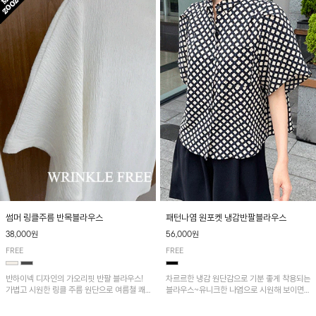
패턴나염 원포켓 냉감반팔블라우스
썸머 링클주름 반목블라우스
56,000원
38,000원
FREE
FREE
차르르한 냉감 원단감으로 기분 좋게 착용되는
반하이넥 디자인의 가오리핏 반팔 블라우스!
블라우스~유니크한 나염으로 시원해 보이면
가볍고 시원한 링클 주름 원단으로 여름철 쾌
서 흐르는 핏이 멋스러운 아이템!
적하게 즐기기 좋은 아이템이에요~