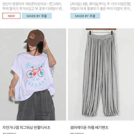
원단이 변경되어 재오픈되었어요~ 연그레이,
[A타입(나염), B타입(무지) 두 가지 타입진행]
먹색 컬러가 추가되었고 뒷 포켓 디테일이 변
데일리 하게 활용하기 좋은 무지 타입이 추가
경되었습니다~가볍고 시원하게 착용되는 배
되었어요~ 볼륨감 있는 항아리핏 실루엣이 유
기통팬츠! 허리밴딩과 여유로운 통으로 편안해
니크하며 포켓디테일이 POINT!
매일 손이 자주 갈 아이템!
자전거나염 피그워싱 반팔티셔츠
썸머레이온 하렘 배기팬츠