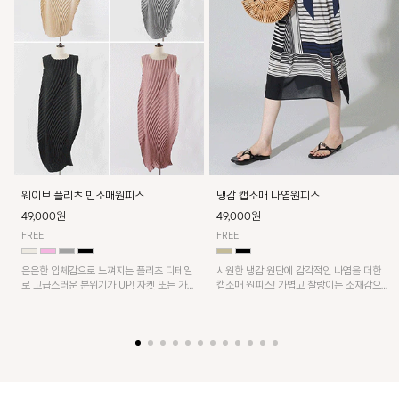
웨이브 플리츠 민소매원피스
냉감 캡소매 나염원피스
49,000원
49,000원
FREE
FREE
은은한 입체감으로 느껴지는 플리츠 디테일
시원한 냉감 원단에 감각적인 나염을 더한
로 고급스러운 분위기가 UP! 자켓 또는 가디
캡소매 원피스! 가볍고 찰랑이는 소재감으로
건과 같이 매치해도 잘 어울린답니다!
쾌적하게 착용되며, 밑단 트임 디테일이 더해
져 활동성을 높였어요~