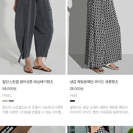
밑단스트랩 썸머코튼 워싱배기팬츠
냉감 헤링본패턴 와이드 큐롯팬츠
58,000원
28,000원
FREE,L
FREE
밑단의 스트랩으로 핏 조절이 가능해 조거팬츠
찰랑이는 냉감 소재와 세련된 헤링본 패턴이
처럼 다양한 스타일을 연출할 수 있는 아이템!
어우러진 와이드 팬츠! 여유로운 실루엣으로
허리 전체 밴딩과 스트링으로 편안한 착용감이
활동성이 뛰어나며, 가볍고 시원한 착용감으로
며, 넉넉한 포켓 디테일로 실용성을 더했어요~
한여름까지 부담 없이 즐기기 좋은 아이템입니
다.