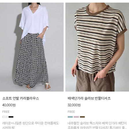
소프트 언발 카라블라우스
배색단가라 슬라브 반팔티셔츠
40,000원
32,000원
FREE
FREE
레이온+나일론 원단으로 무더운 한여름에도
내추럴한 슬라브 텍스처와 배색 단가라 패턴이
시원하게!
조화롭게 어우러진 반팔 티셔츠! 통기성이 좋