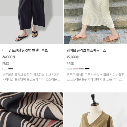
어니언프린팅 실켓면 반팔티셔츠
웨이브 플리츠 민소매원피스
34,000원
49,000원
FREE
FREE
부드러운 촉감과 쾌적한 착용감의 티셔츠에요
은은한 입체감으로 느껴지는 플리츠 디테일로
~ 어니언 프린팅이 포인트가 되어 멋스러운 아
고급스러운 분위기가 UP! 자켓 또는 가디건과
이템!!
같이 매치해도 잘 어울린답니다!