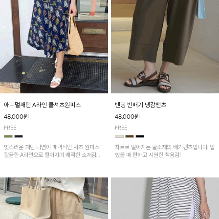
애니멀패턴 A라인 쿨셔츠원피스
밴딩 반배기 냉감팬츠
48,000원
48,000원
FREE
FREE
멋스러운 패턴 나염이 매력적인 셔츠 원피스!
차르르 떨어지는 쿨소재의 배기팬츠입니다. 입
깔끔한 A라인으로 떨어지며 쾌적한 소재감으
었을 때 편하고 시원한 착용감!
로 산뜻하게 착용돼요~