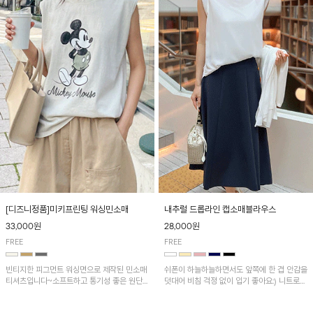
[디즈니정품]미키프린팅 워싱민소매
내추럴 드롭라인 캡소매블라우스
33,000원
28,000원
FREE
FREE
빈티지한 피그먼트 워싱면으로 제작된 민소매
쉬폰이 하늘하늘하면서도 앞쪽에 한 겹 안감을
티셔츠입니다~소프트하고 통기성 좋은 원단
덧대어 비침 걱정 없이 입기 좋아요:) 니트로
으로 편안하면서 유니크한 프린팅이 POINT!
배색된 어깨 캡소매가 자연스럽게 감싸주어 세
련된 무드를 연출 해준답니다~