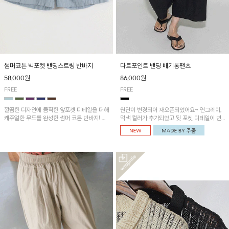
썸머코튼 빅포켓 밴딩스트링 반바지
다트포인트 밴딩 배기통팬츠
58,000원
86,000원
FREE
FREE
깔끔한 디자인에 큼직한 앞포켓 디테일을 더해
원단이 변경되어 재오픈되었어요~ 연그레이,
캐주얼한 무드를 완성한 썸머 코튼 반바지! 허
먹색 컬러가 추가되었고 뒷 포켓 디테일이 변
리 밴딩과 스트링으로 편안한 핏을 연출하며,
경되었습니다~가볍고 시원하게 착용되는 배
가볍고 쾌적한 착용감으로 여름 시즌 내내 데
기통팬츠! 허리밴딩과 여유로운 통으로 편안해
일리 하게 활용하기 좋아요~
매일 손이 자주 갈 아이템!