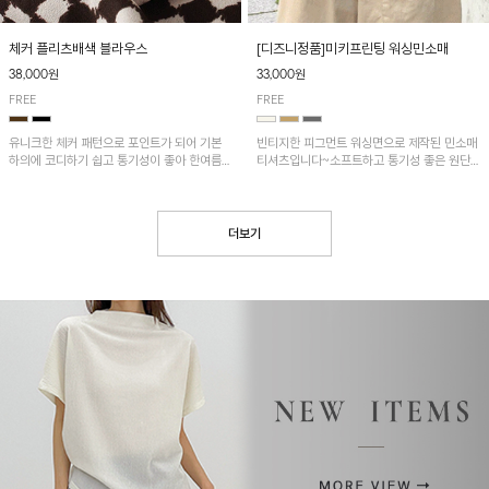
[디즈니정품]미키프린팅 워싱민소매
체커 플리츠배색 블라우스
33,000원
38,000원
FREE
FREE
빈티지한 피그먼트 워싱면으로 제작된 민소매
유니크한 체커 패턴으로 포인트가 되어 기본
티셔츠입니다~소프트하고 통기성 좋은 원단
하의에 코디하기 쉽고 통기성이 좋아 한여름에
으로 편안하면서 유니크한 프린팅이 POINT!
도 시원하게 착용하기 좋답니다~
더보기