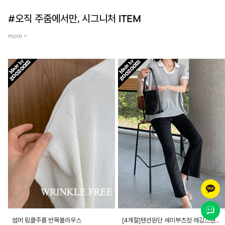
#오직 주줌에서만, 시그니처 ITEM
more >
썸머 링클주름 반목블라우스
[4계절]텐션원단 세미부츠컷 레깅스팬