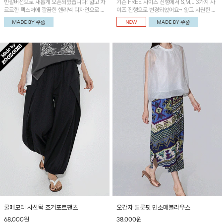
반팔버전으로 새롭게 오픈되었습니다! 얇고 차
기존 FREE 사이즈 진행에서 S,M,L 3가지 사
르르한 텍스처에 깔끔한 헨리넥 디자인으로 제
이즈 진행으로 변경되었어요~ 얇고 시원한 원
작된 블라우스예요~볼륨감있는 소매 셔링과
단으로 제작된 와이드팬츠! 베이직한 디자인으
세련된 나염패턴으로 유니크한 매력 UP!
로 코디 활용도가 높은 아이템이에요~
쿨메모리 사선턱 조거포트팬츠
오간자 벌룬핏 민소매블라우스
68,000원
38,000원