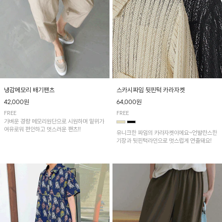
냉감메모리 배기팬츠
스카시짜임 뒷핀턱 카라자켓
42,000원
64,000원
FREE
FREE
가벼운 경량 메모리원단으로 시원하며 밑위가
여유로워 편안하고 멋스러운 팬츠!!
유니크한 짜임의 카라자켓이에요~언발란스한
기장과 뒷핀턱라인으로 멋스럽게 연출돼요!