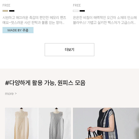
FREE
FREE
시원하고 매끄러운 촉감의 편안한 메모리 팬츠
은은한 비침이 매력적인 오간자 소재의 민소매
예요~멋스러운 사선 핀턱과 볼륨 있는 항아리
블라우스! 가볍고 실키한 텍스처가 고급스러운
핏이 유니크한 아이템!
무드를 더해주며, 벌룬핏 실루엣이 멋스러운
아이템이에요~
더보기
#다양하게 활용 가능, 원피스 모음
more >