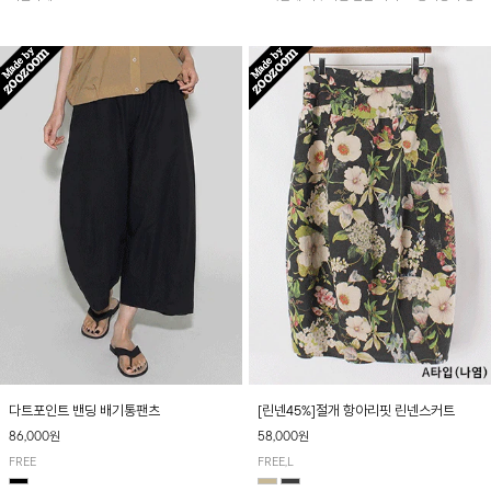
아 여름철 시원하게 착용하기 좋아요~
다트포인트 밴딩 배기통팬츠
[린넨45%]절개 항아리핏 린넨스커트
86,000원
58,000원
FREE
FREE,L