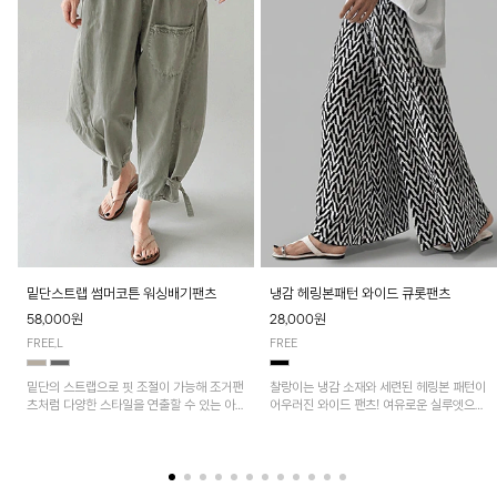
밑단스트랩 썸머코튼 워싱배기팬츠
냉감 헤링본패턴 와이드 큐롯팬츠
58,000원
28,000원
FREE,L
FREE
밑단의 스트랩으로 핏 조절이 가능해 조거팬
찰랑이는 냉감 소재와 세련된 헤링본 패턴이
츠처럼 다양한 스타일을 연출할 수 있는 아
어우러진 와이드 팬츠! 여유로운 실루엣으로
이템! 허리 전체 밴딩과 스트링으로 편안한
활동성이 뛰어나며, 가볍고 시원한 착용감으
착용감이며, 넉넉한 포켓 디테일로 실용성을
로 한여름까지 부담 없이 즐기기 좋은 아이
더했어요~
템입니다.