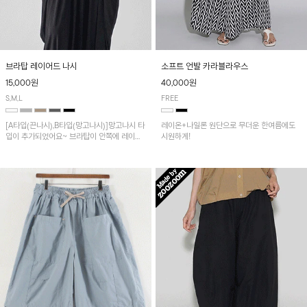
브라탑 레이어드 나시
소프트 언발 카라블라우스
15,000원
40,000원
S,M,L
FREE
[A타입(끈나시),B타입(망고나시)]망고나시 타
레이온+나일론 원단으로 무더운 한여름에도
입이 추가되었어요~ 브라탑이 안쪽에 레이어
시원하게!
드 되어 실용적인 나시!