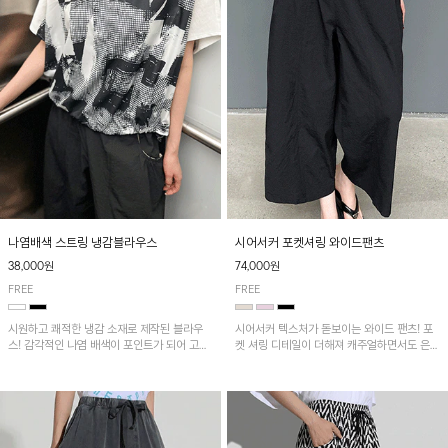
나염배색 스트링 냉감블라우스
시어서커 포켓셔링 와이드팬츠
38,000원
74,000원
FREE
FREE
시원하고 쾌적한 냉감 소재로 제작된 블라우
시어서커 텍스처가 돋보이는 와이드 팬츠! 포
스! 감각적인 나염 배색이 포인트가 되어 고급
켓 셔링 디테일이 더해져 캐주얼하면서도 은은
스럽고 세련된 분위기를 연출하며, 스트링 디
한 포인트를 연출하며, 여유로운 와이드 핏으
테일로 핏 조절이 가능해 다양한 실루엣으로
로 편안하고 멋스러운 실루엣을 완성해 줍니
착용 가능합니다~
다. 가볍고 쾌적한 착용감으로 여름철 데일리
아이템으로 활용하기 좋아요~