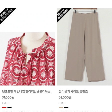
입니다! 유니크한 다트절개 포인트가 돋보이며
산뜻하게 입어보실 거예요~
뒷밴딩으로 편안하게~
텐셀혼방 패턴나염 헨리넥반팔블라우스
썸머실키 와이드 통팬츠
74,000원
68,000원
FREE
S,M,L