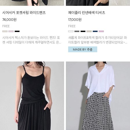
시어서커 포켓셔링 와이드팬츠
페이즐리 린넨배색 티셔츠
74,000원
17,000원
FREE
FREE
시어서커 텍스처가 돋보이는 와이드 팬츠! 포
새롭게 화이트&먹색 컬러가 추가되었어요! 화
켓 셔링 디테일이 더해져 캐주얼하면서도 은은
이트컬러 앞부분 배색컬러가 변경되었어요~
한 포인트를 연출하며, 여유로운 와이드 핏으
중앙 린넨배색으로 유니크하면서 페이즐리 패
로 편안하고 멋스러운 실루엣을 완성해 줍니
턴으로 감각적인 분위기를 연출이 가능한 티셔
다. 가볍고 쾌적한 착용감으로 여름철 데일리
츠!
아이템으로 활용하기 좋아요~